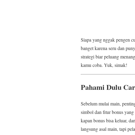
Siapa yang nggak pengen cu
banget karena seru dan punya
strategi biar peluang menang
kamu coba. Yuk, simak!
Pahami Dulu Car
Sebelum mulai main, pentin
simbol dan fitur bonus yan
kapan bonus bisa keluar, dan
langsung asal main, tapi pel