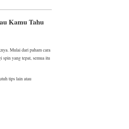
alau Kamu Tahu
knya. Mulai dari paham cara
i spin yang tepat, semua itu
tuh tips lain atau