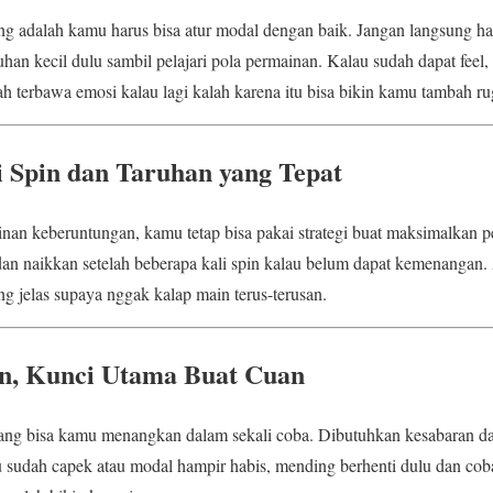
ng adalah kamu harus bisa atur modal dengan baik. Jangan langsung h
ruhan kecil dulu sambil pelajari pola permainan. Kalau sudah dapat feel
ah terbawa emosi kalau lagi kalah karena itu bisa bikin kamu tambah ru
 Spin dan Taruhan yang Tepat
nan keberuntungan, kamu tetap bisa pakai strategi buat maksimalkan p
dan naikkan setelah beberapa kali spin kalau belum dapat kemenangan.
ng jelas supaya nggak kalap main terus-terusan.
in, Kunci Utama Buat Cuan
yang bisa kamu menangkan dalam sekali coba. Dibutuhkan kesabaran da
u sudah capek atau modal hampir habis, mending berhenti dulu dan coba