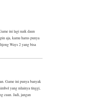
Game ini lagi naik daun
 spin aja, kamu harus punya
 Mahjong Ways 2 yang bisa
lan. Game ini punya banyak
mbol yang nilainya tinggi,
ng cuan. Jadi, jangan