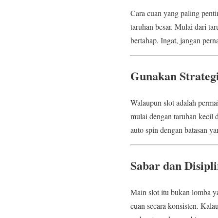
Cara cuan yang paling penti
taruhan besar. Mulai dari ta
bertahap. Ingat, jangan pern
Gunakan Strategi
Walaupun slot adalah permai
mulai dengan taruhan kecil 
auto spin dengan batasan ya
Sabar dan Disipl
Main slot itu bukan lomba 
cuan secara konsisten. Kala