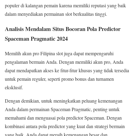
populer di kalangan pemain karena memiliki reputasi yang baik
dalam menyediakan permainan slot berkualitas tinggi.
Analisis Mendalam Situs Bocoran Pola Predictor
Spaceman Pragmatic 2024
Memilih akun pro Filipina slot juga dapat mempengaruhi
pengalaman bermain Anda. Dengan memiliki akun pro, Anda
dapat mendapatkan akses ke fitur-fitur khusus yang tidak tersedia
untuk pemain reguler, seperti promo bonus dan turnamen
eksklusif.
Dengan demikian, untuk meningkatkan peluang kemenangan
Anda dalam permainan Spaceman Pragmatic, penting untuk
memahami dan menguasai pola predictor Spaceman. Dengan
kombinasi antara pola predictor yang kuat dan strategi bermain
yang baik, Anda dapat meraih kemenangan besar dan