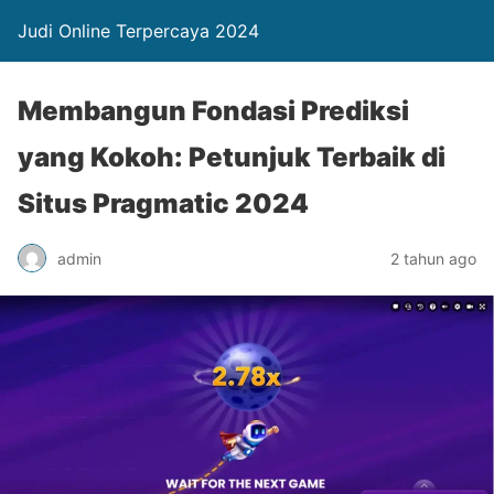
Judi Online Terpercaya 2024
Membangun Fondasi Prediksi
yang Kokoh: Petunjuk Terbaik di
Situs Pragmatic 2024
admin
2 tahun ago