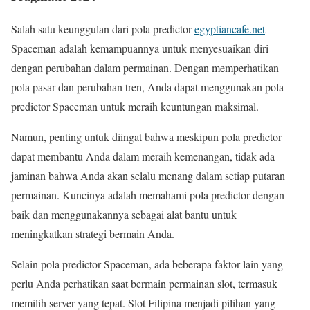
Salah satu keunggulan dari pola predictor
egyptiancafe.net
Spaceman adalah kemampuannya untuk menyesuaikan diri
dengan perubahan dalam permainan. Dengan memperhatikan
pola pasar dan perubahan tren, Anda dapat menggunakan pola
predictor Spaceman untuk meraih keuntungan maksimal.
Namun, penting untuk diingat bahwa meskipun pola predictor
dapat membantu Anda dalam meraih kemenangan, tidak ada
jaminan bahwa Anda akan selalu menang dalam setiap putaran
permainan. Kuncinya adalah memahami pola predictor dengan
baik dan menggunakannya sebagai alat bantu untuk
meningkatkan strategi bermain Anda.
Selain pola predictor Spaceman, ada beberapa faktor lain yang
perlu Anda perhatikan saat bermain permainan slot, termasuk
memilih server yang tepat. Slot Filipina menjadi pilihan yang