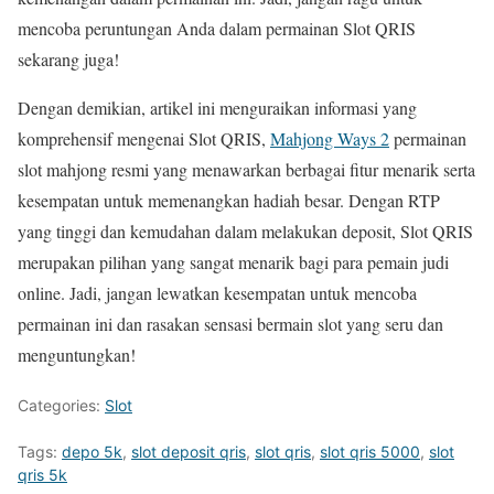
mencoba peruntungan Anda dalam permainan Slot QRIS
sekarang juga!
Dengan demikian, artikel ini menguraikan informasi yang
komprehensif mengenai Slot QRIS,
Mahjong Ways 2
permainan
slot mahjong resmi yang menawarkan berbagai fitur menarik serta
kesempatan untuk memenangkan hadiah besar. Dengan RTP
yang tinggi dan kemudahan dalam melakukan deposit, Slot QRIS
merupakan pilihan yang sangat menarik bagi para pemain judi
online. Jadi, jangan lewatkan kesempatan untuk mencoba
permainan ini dan rasakan sensasi bermain slot yang seru dan
menguntungkan!
Categories:
Slot
Tags:
depo 5k
,
slot deposit qris
,
slot qris
,
slot qris 5000
,
slot
qris 5k