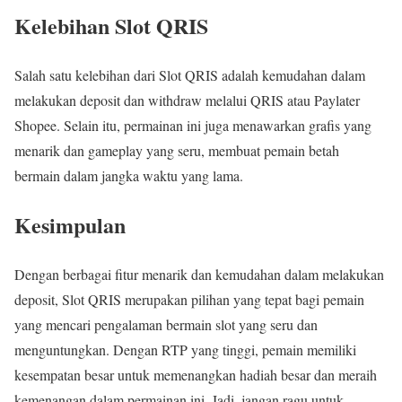
Kelebihan Slot QRIS
Salah satu kelebihan dari Slot QRIS adalah kemudahan dalam
melakukan deposit dan withdraw melalui QRIS atau Paylater
Shopee. Selain itu, permainan ini juga menawarkan grafis yang
menarik dan gameplay yang seru, membuat pemain betah
bermain dalam jangka waktu yang lama.
Kesimpulan
Dengan berbagai fitur menarik dan kemudahan dalam melakukan
deposit, Slot QRIS merupakan pilihan yang tepat bagi pemain
yang mencari pengalaman bermain slot yang seru dan
menguntungkan. Dengan RTP yang tinggi, pemain memiliki
kesempatan besar untuk memenangkan hadiah besar dan meraih
kemenangan dalam permainan ini. Jadi, jangan ragu untuk