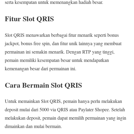
serta kesempatan untuk memenangkan hadiah besar.
Fitur Slot QRIS
Slot QRIS menawarkan berbagai fitur menarik seperti bonus
jackpot, bonus free spin, dan fitur unik lainnya yang membuat
permainan ini semakin menarik. Dengan RTP yang tinggi,
pemain memiliki kesempatan besar untuk mendapatkan
kemenangan besar dari permainan ini.
Cara Bermain Slot QRIS
Untuk memainkan Slot QRIS, pemain hanya perlu melakukan
deposit mulai dari 5000 via QRIS atau Paylater Shopee. Setelah
melakukan deposit, pemain dapat memilih permainan yang ingin
dimainkan dan mulai bermain.