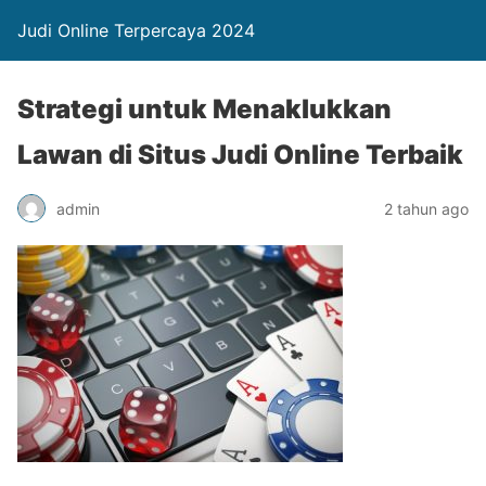
Judi Online Terpercaya 2024
Strategi untuk Menaklukkan
Lawan di Situs Judi Online Terbaik
admin
2 tahun ago