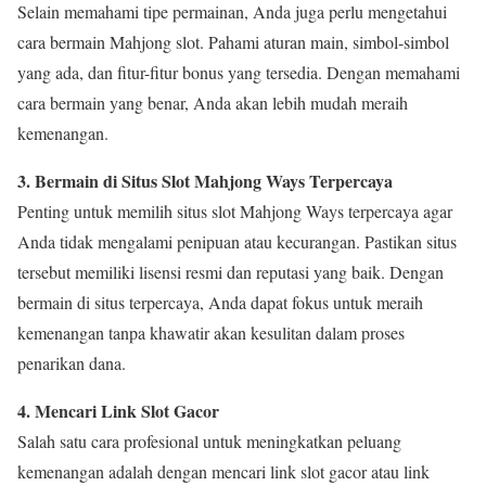
Selain memahami tipe permainan, Anda juga perlu mengetahui
cara bermain Mahjong slot. Pahami aturan main, simbol-simbol
yang ada, dan fitur-fitur bonus yang tersedia. Dengan memahami
cara bermain yang benar, Anda akan lebih mudah meraih
kemenangan.
3. Bermain di Situs Slot Mahjong Ways Terpercaya
Penting untuk memilih situs slot Mahjong Ways terpercaya agar
Anda tidak mengalami penipuan atau kecurangan. Pastikan situs
tersebut memiliki lisensi resmi dan reputasi yang baik. Dengan
bermain di situs terpercaya, Anda dapat fokus untuk meraih
kemenangan tanpa khawatir akan kesulitan dalam proses
penarikan dana.
4. Mencari Link Slot Gacor
Salah satu cara profesional untuk meningkatkan peluang
kemenangan adalah dengan mencari link slot gacor atau link