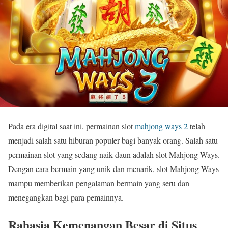
Pada era digital saat ini, permainan slot
mahjong ways 2
telah
menjadi salah satu hiburan populer bagi banyak orang. Salah satu
permainan slot yang sedang naik daun adalah slot Mahjong Ways.
Dengan cara bermain yang unik dan menarik, slot Mahjong Ways
mampu memberikan pengalaman bermain yang seru dan
menegangkan bagi para pemainnya.
Rahasia Kemenangan Besar di Situs