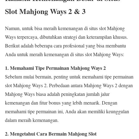
Slot Mahjong Ways 2 & 3
Namun, untuk bisa meraih kemenangan di situs slot Mahjong
Ways terpercaya, dibutuhkan strategi dan keterampilan khusus.
Berikut adalah beberapa cara profesional yang bisa membantu
Anda untuk meraih kemenangan di situs slot Mahjong Ways:
1. Memahami Tipe Permainan Mahjong Ways 2
Sebelum mulai bermain, penting untuk memahami tipe permainan
slot Mahjong Ways 2. Perbedaan antara Mahjong Ways 2 dengan
Mahjong Ways biasa adalah peningkatan jumlah jalur
kemenangan dan fitur bonus yang lebih menarik. Dengan
memahami tipe permainan ini, Anda akan memiliki keunggulan
dalam meraih kemenangan.
2. Mengetahui Cara Bermain Mahjong Slot