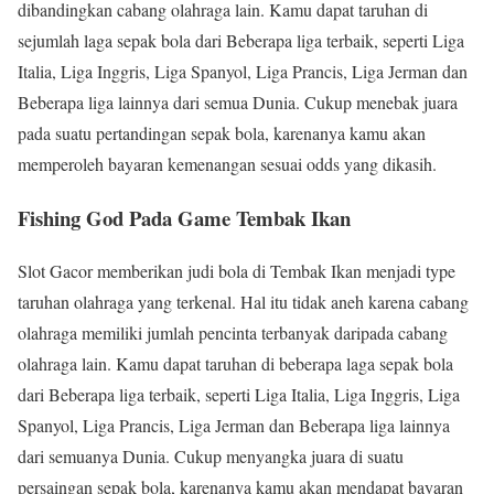
dibandingkan cabang olahraga lain. Kamu dapat taruhan di
sejumlah laga sepak bola dari Beberapa liga terbaik, seperti Liga
Italia, Liga Inggris, Liga Spanyol, Liga Prancis, Liga Jerman dan
Beberapa liga lainnya dari semua Dunia. Cukup menebak juara
pada suatu pertandingan sepak bola, karenanya kamu akan
memperoleh bayaran kemenangan sesuai odds yang dikasih.
Fishing God Pada Game Tembak Ikan
Slot Gacor memberikan judi bola di Tembak Ikan menjadi type
taruhan olahraga yang terkenal. Hal itu tidak aneh karena cabang
olahraga memiliki jumlah pencinta terbanyak daripada cabang
olahraga lain. Kamu dapat taruhan di beberapa laga sepak bola
dari Beberapa liga terbaik, seperti Liga Italia, Liga Inggris, Liga
Spanyol, Liga Prancis, Liga Jerman dan Beberapa liga lainnya
dari semuanya Dunia. Cukup menyangka juara di suatu
persaingan sepak bola, karenanya kamu akan mendapat bayaran