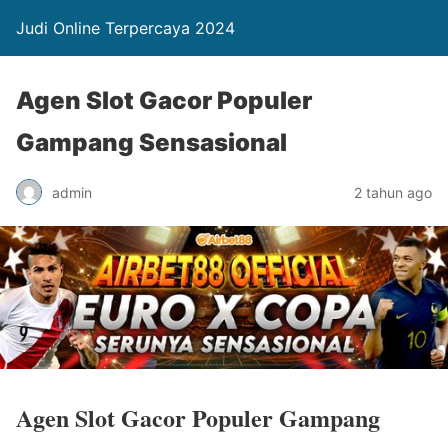
Judi Online Terpercaya 2024
Agen Slot Gacor Populer
Gampang Sensasional
admin
2 tahun ago
Agen Slot Gacor Populer Gampang