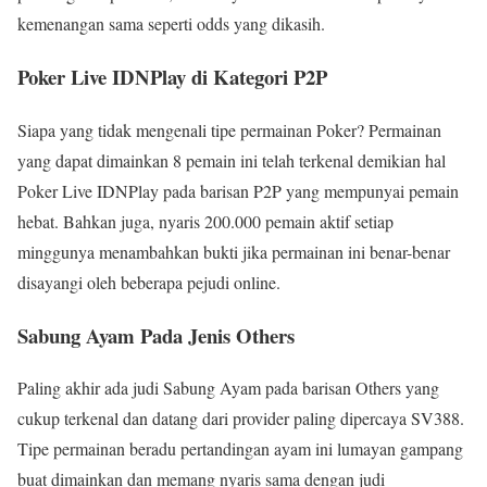
kemenangan sama seperti odds yang dikasih.
Poker Live IDNPlay di Kategori P2P
Siapa yang tidak mengenali tipe permainan Poker? Permainan
yang dapat dimainkan 8 pemain ini telah terkenal demikian hal
Poker Live IDNPlay pada barisan P2P yang mempunyai pemain
hebat. Bahkan juga, nyaris 200.000 pemain aktif setiap
minggunya menambahkan bukti jika permainan ini benar-benar
disayangi oleh beberapa pejudi online.
Sabung Ayam Pada Jenis Others
Paling akhir ada judi Sabung Ayam pada barisan Others yang
cukup terkenal dan datang dari provider paling dipercaya SV388.
Tipe permainan beradu pertandingan ayam ini lumayan gampang
buat dimainkan dan memang nyaris sama dengan judi