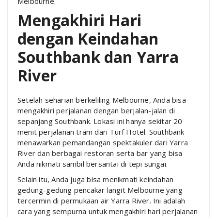
Melbourne.
Mengakhiri Hari
dengan Keindahan
Southbank dan Yarra
River
Setelah seharian berkeliling Melbourne, Anda bisa
mengakhiri perjalanan dengan berjalan-jalan di
sepanjang Southbank. Lokasi ini hanya sekitar 20
menit perjalanan tram dari Turf Hotel. Southbank
menawarkan pemandangan spektakuler dari Yarra
River dan berbagai restoran serta bar yang bisa
Anda nikmati sambil bersantai di tepi sungai.
Selain itu, Anda juga bisa menikmati keindahan
gedung-gedung pencakar langit Melbourne yang
tercermin di permukaan air Yarra River. Ini adalah
cara yang sempurna untuk mengakhiri hari perjalanan