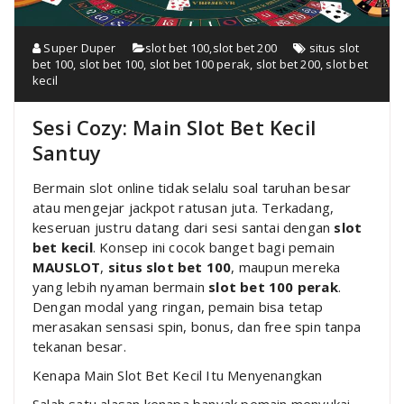
Super Duper
slot bet 100
,
slot bet 200
situs slot
bet 100
,
slot bet 100
,
slot bet 100 perak
,
slot bet 200
,
slot bet
kecil
Sesi Cozy: Main Slot Bet Kecil
Santuy
Bermain slot online tidak selalu soal taruhan besar
atau mengejar jackpot ratusan juta. Terkadang,
keseruan justru datang dari sesi santai dengan
slot
bet kecil
. Konsep ini cocok banget bagi pemain
MAUSLOT
,
situs slot bet 100
, maupun mereka
yang lebih nyaman bermain
slot bet 100 perak
.
Dengan modal yang ringan, pemain bisa tetap
merasakan sensasi spin, bonus, dan free spin tanpa
tekanan besar.
Kenapa Main Slot Bet Kecil Itu Menyenangkan