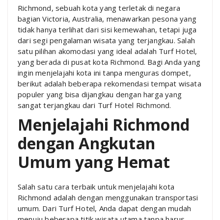
Richmond, sebuah kota yang terletak di negara
bagian Victoria, Australia, menawarkan pesona yang
tidak hanya terlihat dari sisi kemewahan, tetapi juga
dari segi pengalaman wisata yang terjangkau. Salah
satu pilihan akomodasi yang ideal adalah Turf Hotel,
yang berada di pusat kota Richmond. Bagi Anda yang
ingin menjelajahi kota ini tanpa menguras dompet,
berikut adalah beberapa rekomendasi tempat wisata
populer yang bisa dijangkau dengan harga yang
sangat terjangkau dari Turf Hotel Richmond.
Menjelajahi Richmond
dengan Angkutan
Umum yang Hemat
Salah satu cara terbaik untuk menjelajahi kota
Richmond adalah dengan menggunakan transportasi
umum. Dari Turf Hotel, Anda dapat dengan mudah
menuju beberapa titik wisata utama tanpa harus