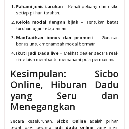
Pahami jenis taruhan
– Kenali peluang dan risiko
setiap pilihan taruhan.
Kelola modal dengan bijak
– Tentukan batas
taruhan agar tetap aman.
Manfaatkan bonus dan promosi
– Gunakan
bonus untuk menambah modal bermain.
Ikuti Judi Dadu live
– Melihat dealer secara real-
time bisa membantu memahami pola permainan.
Kesimpulan: Sicbo
Online, Hiburan Dadu
yang Seru dan
Menegangkan
Secara keseluruhan,
Sicbo Online
adalah pilihan
tepat bagi pecinta
judi dadu online
yang ingin