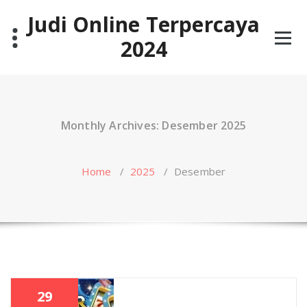
Skip
Judi Online Terpercaya
to
content
2024
Monthly Archives: Desember 2025
Home
/
2025
/
Desember
29