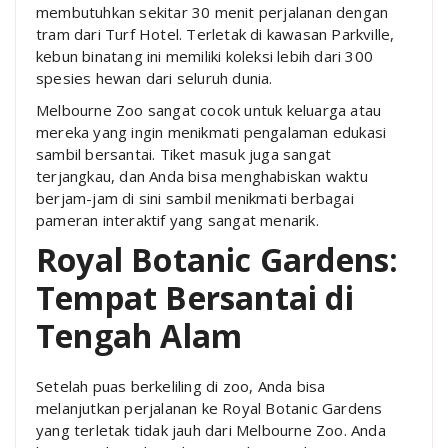
membutuhkan sekitar 30 menit perjalanan dengan
tram dari Turf Hotel. Terletak di kawasan Parkville,
kebun binatang ini memiliki koleksi lebih dari 300
spesies hewan dari seluruh dunia.
Melbourne Zoo sangat cocok untuk keluarga atau
mereka yang ingin menikmati pengalaman edukasi
sambil bersantai. Tiket masuk juga sangat
terjangkau, dan Anda bisa menghabiskan waktu
berjam-jam di sini sambil menikmati berbagai
pameran interaktif yang sangat menarik.
Royal Botanic Gardens:
Tempat Bersantai di
Tengah Alam
Setelah puas berkeliling di zoo, Anda bisa
melanjutkan perjalanan ke Royal Botanic Gardens
yang terletak tidak jauh dari Melbourne Zoo. Anda