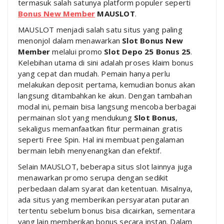
termasuk salah satunya platform populer seperti
Bonus New Member
MAUSLOT
.
MAUSLOT menjadi salah satu situs yang paling
menonjol dalam menawarkan
Slot Bonus New
Member
melalui promo
Slot Depo 25 Bonus 25
.
Kelebihan utama di sini adalah proses klaim bonus
yang cepat dan mudah. Pemain hanya perlu
melakukan deposit pertama, kemudian bonus akan
langsung ditambahkan ke akun. Dengan tambahan
modal ini, pemain bisa langsung mencoba berbagai
permainan slot yang mendukung
Slot Bonus
,
sekaligus memanfaatkan fitur permainan gratis
seperti Free Spin. Hal ini membuat pengalaman
bermain lebih menyenangkan dan efektif.
Selain MAUSLOT, beberapa situs slot lainnya juga
menawarkan promo serupa dengan sedikit
perbedaan dalam syarat dan ketentuan. Misalnya,
ada situs yang memberikan persyaratan putaran
tertentu sebelum bonus bisa dicairkan, sementara
yang lain memberikan bonus secara instan. Dalam