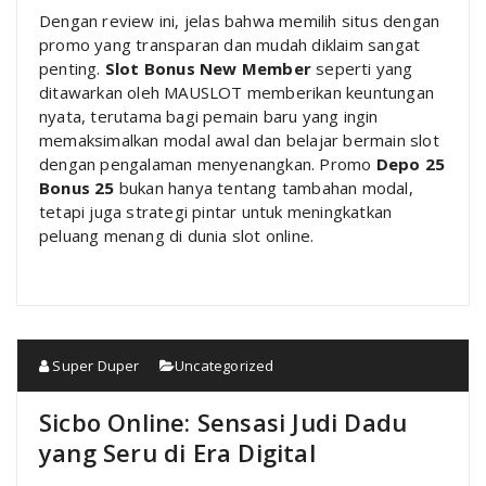
Dengan review ini, jelas bahwa memilih situs dengan
promo yang transparan dan mudah diklaim sangat
penting.
Slot Bonus New Member
seperti yang
ditawarkan oleh MAUSLOT memberikan keuntungan
nyata, terutama bagi pemain baru yang ingin
memaksimalkan modal awal dan belajar bermain slot
dengan pengalaman menyenangkan. Promo
Depo 25
Bonus 25
bukan hanya tentang tambahan modal,
tetapi juga strategi pintar untuk meningkatkan
peluang menang di dunia slot online.
Super Duper
Uncategorized
Sicbo Online: Sensasi Judi Dadu
yang Seru di Era Digital