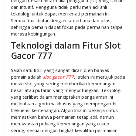
dengan desain antarmuka pengguna (UI) yang ramah
dan intuitif. Pengguna tidak perlu menjadi ahli
teknologi untuk dapat menikmati permainan ini.
Semua fitur diatur dengan sederhana dan jelas,
sehingga pemain dapat fokus pada permainan tanpa
merasa kebingungan.
Teknologi dalam Fitur Slot
Gacor 777
Salah satu fitur yang sangat dicari oleh banyak
pemain adalah
slot gacor 777
. Istilah ini merujuk pada
mesin slot yang sering memberikan kemenangan
besar atau putaran yang menguntungkan. Teknologi
yang terlibat dalam menciptakan pengalaman ini
melibatkan algoritma khusus yang mempengaruhi
frekuensi kemenangan. Algoritma ini bekerja untuk
memastikan bahwa permainan tetap adil, namun
menawarkan peluang kemenangan yang cukup
sering, sesuai dengan tingkat kesulitan permainan.