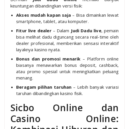
keuntungan dibandingkan versi fisik:
Akses mudah kapan saja
– Bisa dimainkan lewat
smartphone, tablet, atau komputer.
Fitur live dealer
– Dalam
Judi Dadu live
, pemain
bisa melihat dadu diguncang secara real-time oleh
dealer profesional, memberikan sensasi interaktif
layaknya kasino nyata.
Bonus dan promosi menarik
– Platform online
biasanya menawarkan bonus deposit, cashback,
atau promo spesial untuk meningkatkan peluang
menang.
Beragam pilihan taruhan
– Lebih banyak variasi
taruhan dibandingkan kasino fisik.
Sicbo Online dan
Casino Online: