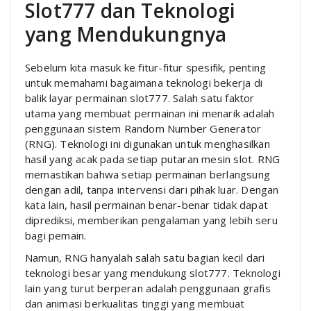
Slot777 dan Teknologi
yang Mendukungnya
Sebelum kita masuk ke fitur-fitur spesifik, penting
untuk memahami bagaimana teknologi bekerja di
balik layar permainan slot777. Salah satu faktor
utama yang membuat permainan ini menarik adalah
penggunaan sistem Random Number Generator
(RNG). Teknologi ini digunakan untuk menghasilkan
hasil yang acak pada setiap putaran mesin slot. RNG
memastikan bahwa setiap permainan berlangsung
dengan adil, tanpa intervensi dari pihak luar. Dengan
kata lain, hasil permainan benar-benar tidak dapat
diprediksi, memberikan pengalaman yang lebih seru
bagi pemain.
Namun, RNG hanyalah salah satu bagian kecil dari
teknologi besar yang mendukung slot777. Teknologi
lain yang turut berperan adalah penggunaan grafis
dan animasi berkualitas tinggi yang membuat