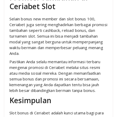
Ceriabet Slot
Selain bonus new member dan slot bonus 100,
Ceriabet juga sering menghadirkan berbagai promosi
tambahan seperti cashback, reload bonus, dan
turnamen slot. Semua ini bisa menjadi tambahan
modal yang sangat berguna untuk memperpanjang
waktu bermain dan memperbesar peluang menang
Anda.
Pastikan Anda selalu memantau informasi terbaru
mengenai promosi di Ceriabet melalui situs resmi
atau media sosial mereka. Dengan memanfaatkan
semua bonus dan promosi ini secara bersamaan,
kemenangan yang Anda dapatkan tentu bisa jauh
lebih besar dibandingkan bermain tanpa bonus.
Kesimpulan
Slot bonus di Ceriabet adalah kunci utama bagi para