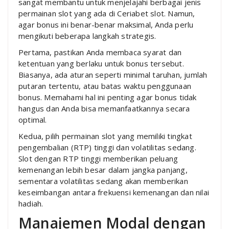
sangat membantu untuk menjelajahi berbagai jenis
permainan slot yang ada di Ceriabet slot. Namun,
agar bonus ini benar-benar maksimal, Anda perlu
mengikuti beberapa langkah strategis.
Pertama, pastikan Anda membaca syarat dan
ketentuan yang berlaku untuk bonus tersebut.
Biasanya, ada aturan seperti minimal taruhan, jumlah
putaran tertentu, atau batas waktu penggunaan
bonus. Memahami hal ini penting agar bonus tidak
hangus dan Anda bisa memanfaatkannya secara
optimal.
Kedua, pilih permainan slot yang memiliki tingkat
pengembalian (RTP) tinggi dan volatilitas sedang.
Slot dengan RTP tinggi memberikan peluang
kemenangan lebih besar dalam jangka panjang,
sementara volatilitas sedang akan memberikan
keseimbangan antara frekuensi kemenangan dan nilai
hadiah.
Manajemen Modal dengan