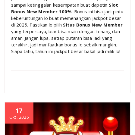
sampai ketinggalan kesempatan buat dapetin
Slot
Bonus New Member 100%
. Bonus ini bisa jadi pintu
keberuntungan lo buat memenangkan jackpot besar
di 2025. Pastikan lo pilih
Situs Bonus New Member
yang terpercaya, biar bisa main dengan tenang dan
aman. Jangan lupa, setiap putaran bisa jadi yang
terakhir, jadi manfaatkan bonus lo sebaik mungkin.
Siapa tahu, tahun ini jackpot besar bakal jadi milik lo!
17
Okt, 2025