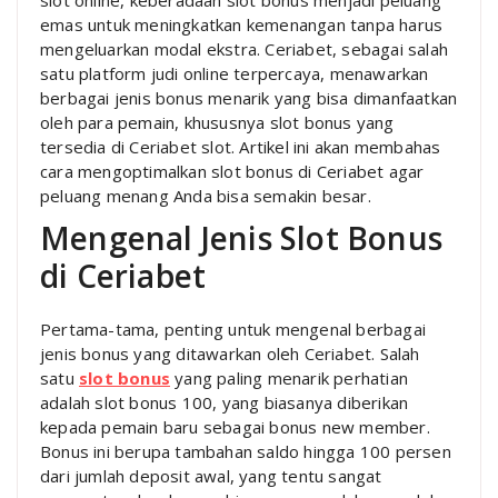
emas untuk meningkatkan kemenangan tanpa harus
mengeluarkan modal ekstra. Ceriabet, sebagai salah
satu platform judi online terpercaya, menawarkan
berbagai jenis bonus menarik yang bisa dimanfaatkan
oleh para pemain, khususnya slot bonus yang
tersedia di Ceriabet slot. Artikel ini akan membahas
cara mengoptimalkan slot bonus di Ceriabet agar
peluang menang Anda bisa semakin besar.
Mengenal Jenis Slot Bonus
di Ceriabet
Pertama-tama, penting untuk mengenal berbagai
jenis bonus yang ditawarkan oleh Ceriabet. Salah
satu
slot bonus
yang paling menarik perhatian
adalah slot bonus 100, yang biasanya diberikan
kepada pemain baru sebagai bonus new member.
Bonus ini berupa tambahan saldo hingga 100 persen
dari jumlah deposit awal, yang tentu sangat