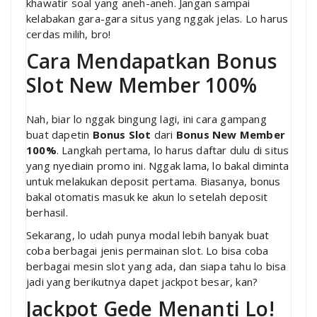
khawatir soal yang aneh-aneh. Jangan sampai
kelabakan gara-gara situs yang nggak jelas. Lo harus
cerdas milih, bro!
Cara Mendapatkan Bonus
Slot New Member 100%
Nah, biar lo nggak bingung lagi, ini cara gampang
buat dapetin
Bonus Slot
dari
Bonus New Member
100%
. Langkah pertama, lo harus daftar dulu di situs
yang nyediain promo ini. Nggak lama, lo bakal diminta
untuk melakukan deposit pertama. Biasanya, bonus
bakal otomatis masuk ke akun lo setelah deposit
berhasil.
Sekarang, lo udah punya modal lebih banyak buat
coba berbagai jenis permainan slot. Lo bisa coba
berbagai mesin slot yang ada, dan siapa tahu lo bisa
jadi yang berikutnya dapet jackpot besar, kan?
Jackpot Gede Menanti Lo!