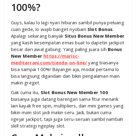
100%?
Guys, kalau lo lagi nyari hiburan sambil punya peluang
cuan gede, lo wajib banget nyobain
Slot Bonus
.
Apalagi sekarang banyak
Situs Bonus New Member
yang kasih kesempatan emas buat lo dapetin jackpot
besar dari awal gabung. Yang paling juara sih
Bonus
New Member
https://marisc-
mediterrani.com/tienda-on-line/
yang biasanya
bisa sampai 100%! Bayangin aja, modal pertama lo
bisa langsung digandain dan bikin pengalaman main
makin greget.
Gak cuma itu,
Slot Bonus New Member 100
biasanya juga datang barengan sama fitur menarik
lain kayak free spin, multipliers, dan mini games yang
bikin main slot jadi makin seru. Jadi, bukan cuma
ngejar jackpot, tapi juga seru-seruan sambil nambah
skill strategi ngeplay slot.