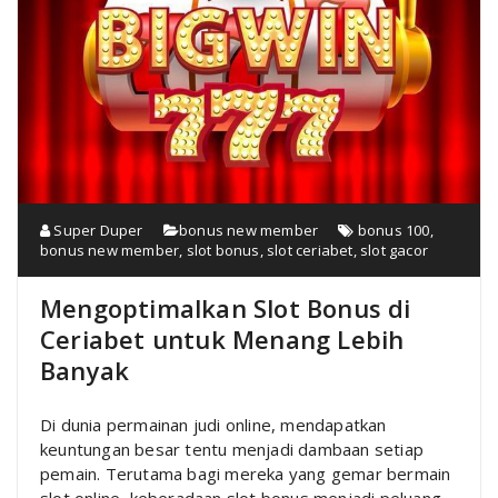
Super Duper
bonus new member
bonus 100
,
bonus new member
,
slot bonus
,
slot ceriabet
,
slot gacor
Mengoptimalkan Slot Bonus di
Ceriabet untuk Menang Lebih
Banyak
Di dunia permainan judi online, mendapatkan
keuntungan besar tentu menjadi dambaan setiap
pemain. Terutama bagi mereka yang gemar bermain
slot online, keberadaan slot bonus menjadi peluang