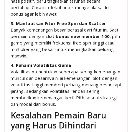
hasil positif, baru tingkatkan taruhan secara
bertahap. Cara ini efektif untuk mengelola saldo
bonus agar lebih awet.
3. Manfaatkan Fitur Free Spin dan Scatter
Banyak kemenangan besar berasal dari fitur ini. Saat
bermain dengan
slot bonus new member 100
, pilih
game yang memiliki frekuensi free spin tinggi atau
multiplier yang besar untuk meningkatkan peluang
maxwin.
4. Pahami Volatilitas Game
Volatilitas menentukan seberapa sering kemenangan
muncul dan besarnya nilai kemenangan. Slot dengan
volatilitas tinggi memberi peluang menang besar tapi
jarang, sedangkan volatilitas rendah sering
memberikan kemenangan kecil. Pilih sesuai strategi
dan modal dari bonus.
Kesalahan Pemain Baru
yang Harus Dihindari