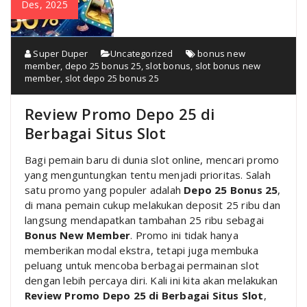
Des, 2025
Super Duper
Uncategorized
bonus new
member
,
depo 25 bonus 25
,
slot bonus
,
slot bonus new
member
,
slot depo 25 bonus 25
Review Promo Depo 25 di
Berbagai Situs Slot
Bagi pemain baru di dunia slot online, mencari promo
yang menguntungkan tentu menjadi prioritas. Salah
satu promo yang populer adalah
Depo 25 Bonus 25
,
di mana pemain cukup melakukan deposit 25 ribu dan
langsung mendapatkan tambahan 25 ribu sebagai
Bonus New Member
. Promo ini tidak hanya
memberikan modal ekstra, tetapi juga membuka
peluang untuk mencoba berbagai permainan slot
dengan lebih percaya diri. Kali ini kita akan melakukan
Review Promo Depo 25 di Berbagai Situs Slot
,