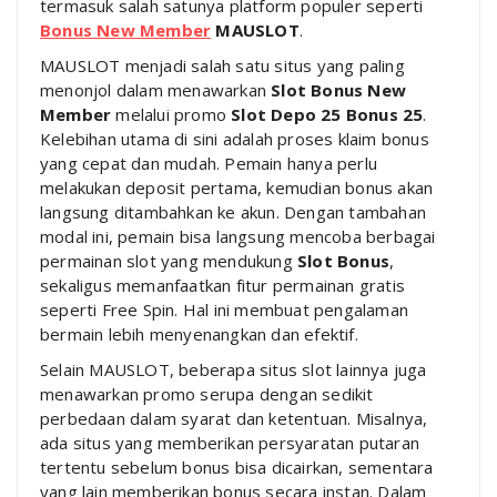
termasuk salah satunya platform populer seperti
Bonus New Member
MAUSLOT
.
MAUSLOT menjadi salah satu situs yang paling
menonjol dalam menawarkan
Slot Bonus New
Member
melalui promo
Slot Depo 25 Bonus 25
.
Kelebihan utama di sini adalah proses klaim bonus
yang cepat dan mudah. Pemain hanya perlu
melakukan deposit pertama, kemudian bonus akan
langsung ditambahkan ke akun. Dengan tambahan
modal ini, pemain bisa langsung mencoba berbagai
permainan slot yang mendukung
Slot Bonus
,
sekaligus memanfaatkan fitur permainan gratis
seperti Free Spin. Hal ini membuat pengalaman
bermain lebih menyenangkan dan efektif.
Selain MAUSLOT, beberapa situs slot lainnya juga
menawarkan promo serupa dengan sedikit
perbedaan dalam syarat dan ketentuan. Misalnya,
ada situs yang memberikan persyaratan putaran
tertentu sebelum bonus bisa dicairkan, sementara
yang lain memberikan bonus secara instan. Dalam