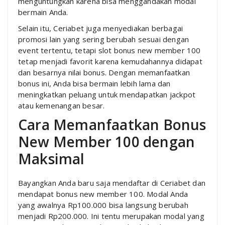
menguntungkan karena bisa menggandakan modal
bermain Anda.
Selain itu, Ceriabet juga menyediakan berbagai
promosi lain yang sering berubah sesuai dengan
event tertentu, tetapi slot bonus new member 100
tetap menjadi favorit karena kemudahannya didapat
dan besarnya nilai bonus. Dengan memanfaatkan
bonus ini, Anda bisa bermain lebih lama dan
meningkatkan peluang untuk mendapatkan jackpot
atau kemenangan besar.
Cara Memanfaatkan Bonus
New Member 100 dengan
Maksimal
Bayangkan Anda baru saja mendaftar di Ceriabet dan
mendapat bonus new member 100. Modal Anda
yang awalnya Rp100.000 bisa langsung berubah
menjadi Rp200.000. Ini tentu merupakan modal yang