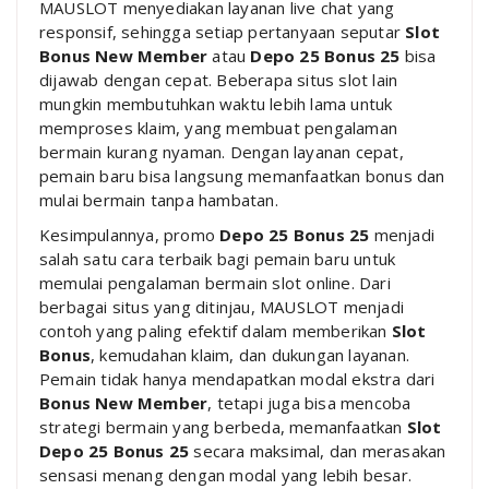
MAUSLOT menyediakan layanan live chat yang
responsif, sehingga setiap pertanyaan seputar
Slot
Bonus New Member
atau
Depo 25 Bonus 25
bisa
dijawab dengan cepat. Beberapa situs slot lain
mungkin membutuhkan waktu lebih lama untuk
memproses klaim, yang membuat pengalaman
bermain kurang nyaman. Dengan layanan cepat,
pemain baru bisa langsung memanfaatkan bonus dan
mulai bermain tanpa hambatan.
Kesimpulannya, promo
Depo 25 Bonus 25
menjadi
salah satu cara terbaik bagi pemain baru untuk
memulai pengalaman bermain slot online. Dari
berbagai situs yang ditinjau, MAUSLOT menjadi
contoh yang paling efektif dalam memberikan
Slot
Bonus
, kemudahan klaim, dan dukungan layanan.
Pemain tidak hanya mendapatkan modal ekstra dari
Bonus New Member
, tetapi juga bisa mencoba
strategi bermain yang berbeda, memanfaatkan
Slot
Depo 25 Bonus 25
secara maksimal, dan merasakan
sensasi menang dengan modal yang lebih besar.