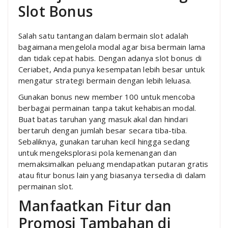
Slot Bonus
Salah satu tantangan dalam bermain slot adalah
bagaimana mengelola modal agar bisa bermain lama
dan tidak cepat habis. Dengan adanya slot bonus di
Ceriabet, Anda punya kesempatan lebih besar untuk
mengatur strategi bermain dengan lebih leluasa.
Gunakan bonus new member 100 untuk mencoba
berbagai permainan tanpa takut kehabisan modal.
Buat batas taruhan yang masuk akal dan hindari
bertaruh dengan jumlah besar secara tiba-tiba.
Sebaliknya, gunakan taruhan kecil hingga sedang
untuk mengeksplorasi pola kemenangan dan
memaksimalkan peluang mendapatkan putaran gratis
atau fitur bonus lain yang biasanya tersedia di dalam
permainan slot.
Manfaatkan Fitur dan
Promosi Tambahan di