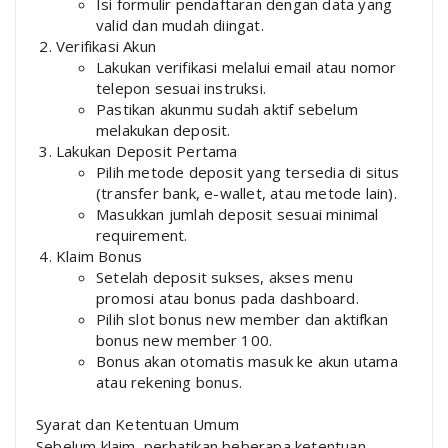
Isi formulir pendaftaran dengan data yang
valid dan mudah diingat.
Verifikasi Akun
Lakukan verifikasi melalui email atau nomor
telepon sesuai instruksi.
Pastikan akunmu sudah aktif sebelum
melakukan deposit.
Lakukan Deposit Pertama
Pilih metode deposit yang tersedia di situs
(transfer bank, e-wallet, atau metode lain).
Masukkan jumlah deposit sesuai minimal
requirement.
Klaim Bonus
Setelah deposit sukses, akses menu
promosi atau bonus pada dashboard.
Pilih slot bonus new member dan aktifkan
bonus new member 100.
Bonus akan otomatis masuk ke akun utama
atau rekening bonus.
Syarat dan Ketentuan Umum
Sebelum klaim, perhatikan beberapa ketentuan