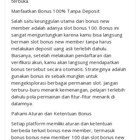
terbuka.
Manfaatkan Bonus 100% Tanpa Deposit
Salah satu keunggulan utama dari bonus new
member adalah adanya slot bonus 100. Bonus ini
sangat menguntungkan karena kamu bisa langsung
bermain slot bonus new member tanpa harus
melakukan deposit uang asli terlebih dahulu.
Biasanya, setelah melakukan pendaftaran dan
verifikasi akun, kamu akan langsung mendapatkan
bonus tersebut secara otomatis. Strateginya adalah
gunakan bonus ini sebaik mungkin untuk
mengeksplorasi berbagai permainan slot. Jangan
terburu-buru menarik kemenangan, pelajari terlebih
dahulu pola permainan dan fitur-fitur menarik di
dalamnya.
Pahami Aturan dan Ketentuan Bonus
Setiap platform memiliki aturan dan ketentuan
berbeda terkait bonus new member, termasuk
bonus bonus new member 100 dan slot bonus new