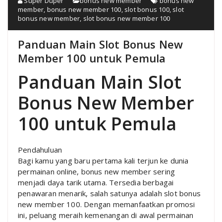
Super Duper
bonus new member
bonus new
member
,
bonus new member 100
,
slot bonus 100
,
slot
bonus new member
,
slot bonus new member 100
Panduan Main Slot Bonus New
Member 100 untuk Pemula
Panduan Main Slot
Bonus New Member
100 untuk Pemula
Pendahuluan
Bagi kamu yang baru pertama kali terjun ke dunia
permainan online, bonus new member sering
menjadi daya tarik utama. Tersedia berbagai
penawaran menarik, salah satunya adalah slot bonus
new member 100. Dengan memanfaatkan promosi
ini, peluang meraih kemenangan di awal permainan