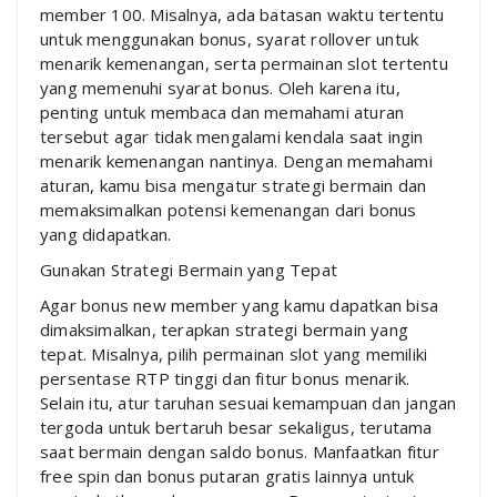
member 100. Misalnya, ada batasan waktu tertentu
untuk menggunakan bonus, syarat rollover untuk
menarik kemenangan, serta permainan slot tertentu
yang memenuhi syarat bonus. Oleh karena itu,
penting untuk membaca dan memahami aturan
tersebut agar tidak mengalami kendala saat ingin
menarik kemenangan nantinya. Dengan memahami
aturan, kamu bisa mengatur strategi bermain dan
memaksimalkan potensi kemenangan dari bonus
yang didapatkan.
Gunakan Strategi Bermain yang Tepat
Agar bonus new member yang kamu dapatkan bisa
dimaksimalkan, terapkan strategi bermain yang
tepat. Misalnya, pilih permainan slot yang memiliki
persentase RTP tinggi dan fitur bonus menarik.
Selain itu, atur taruhan sesuai kemampuan dan jangan
tergoda untuk bertaruh besar sekaligus, terutama
saat bermain dengan saldo bonus. Manfaatkan fitur
free spin dan bonus putaran gratis lainnya untuk