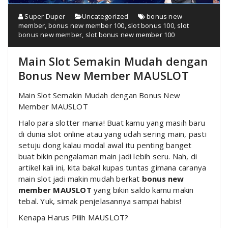
Super Duper
Uncategorized
bonus new
member
,
bonus new member 100
,
slot bonus 100
,
slot
bonus new member
,
slot bonus new member 100
Main Slot Semakin Mudah dengan
Bonus New Member MAUSLOT
Main Slot Semakin Mudah dengan Bonus New
Member MAUSLOT
Halo para slotter mania! Buat kamu yang masih baru
di dunia slot online atau yang udah sering main, pasti
setuju dong kalau modal awal itu penting banget
buat bikin pengalaman main jadi lebih seru. Nah, di
artikel kali ini, kita bakal kupas tuntas gimana caranya
main slot jadi makin mudah berkat
bonus new
member MAUSLOT
yang bikin saldo kamu makin
tebal. Yuk, simak penjelasannya sampai habis!
Kenapa Harus Pilih MAUSLOT?