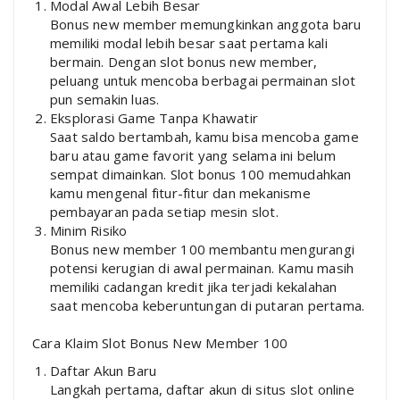
Modal Awal Lebih Besar
Bonus new member memungkinkan anggota baru
memiliki modal lebih besar saat pertama kali
bermain. Dengan slot bonus new member,
peluang untuk mencoba berbagai permainan slot
pun semakin luas.
Eksplorasi Game Tanpa Khawatir
Saat saldo bertambah, kamu bisa mencoba game
baru atau game favorit yang selama ini belum
sempat dimainkan. Slot bonus 100 memudahkan
kamu mengenal fitur-fitur dan mekanisme
pembayaran pada setiap mesin slot.
Minim Risiko
Bonus new member 100 membantu mengurangi
potensi kerugian di awal permainan. Kamu masih
memiliki cadangan kredit jika terjadi kekalahan
saat mencoba keberuntungan di putaran pertama.
Cara Klaim Slot Bonus New Member 100
Daftar Akun Baru
Langkah pertama, daftar akun di situs slot online