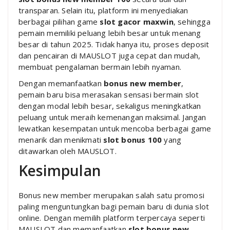
transparan. Selain itu, platform ini menyediakan
berbagai pilihan game
slot gacor maxwin
, sehingga
pemain memiliki peluang lebih besar untuk menang
besar di tahun 2025. Tidak hanya itu, proses deposit
dan pencairan di MAUSLOT juga cepat dan mudah,
membuat pengalaman bermain lebih nyaman.
Dengan memanfaatkan
bonus new member
,
pemain baru bisa merasakan sensasi bermain slot
dengan modal lebih besar, sekaligus meningkatkan
peluang untuk meraih kemenangan maksimal. Jangan
lewatkan kesempatan untuk mencoba berbagai game
menarik dan menikmati
slot bonus 100
yang
ditawarkan oleh MAUSLOT.
Kesimpulan
Bonus new member merupakan salah satu promosi
paling menguntungkan bagi pemain baru di dunia slot
online. Dengan memilih platform terpercaya seperti
MAUSLOT dan memanfaatkan
slot bonus new