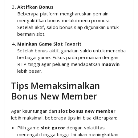
Aktifkan Bonus
Beberapa platform mengharuskan pemain
mengaktifkan bonus melalui menu promosi.
Setelah aktif, saldo bonus siap digunakan untuk
bermain slot.
Mainkan Game Slot Favorit
Setelah bonus aktif, gunakan saldo untuk mencoba
berbagai game. Fokus pada permainan dengan
RTP tinggi agar peluang mendapatkan
maxwin
lebih besar.
Tips Memaksimalkan
Bonus New Member
Agar keuntungan dari
slot bonus new member
lebih maksimal, beberapa tips ini bisa diterapkan:
Pilih game
slot gacor
dengan volatilitas
menengah hingga tinggi. Ini akan meningkatkan