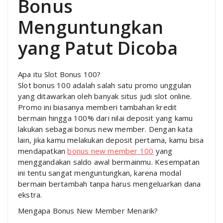
Bonus
Menguntungkan
yang Patut Dicoba
Apa itu Slot Bonus 100?
Slot bonus 100 adalah salah satu promo unggulan
yang ditawarkan oleh banyak situs judi slot online.
Promo ini biasanya memberi tambahan kredit
bermain hingga 100% dari nilai deposit yang kamu
lakukan sebagai bonus new member. Dengan kata
lain, jika kamu melakukan deposit pertama, kamu bisa
mendapatkan
bonus new member 100
yang
menggandakan saldo awal bermainmu. Kesempatan
ini tentu sangat menguntungkan, karena modal
bermain bertambah tanpa harus mengeluarkan dana
ekstra.
Mengapa Bonus New Member Menarik?