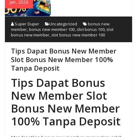
Jan, 2026
Super Duper
Uncategorized
bonus new
member
,
bonus new member 100
,
slot bonus 100
,
slot
bonus new member
,
slot bonus new member 100
Tips Dapat Bonus New Member
Slot Bonus New Member 100%
Tanpa Deposit
Tips Dapat Bonus
New Member Slot
Bonus New Member
100% Tanpa Deposit