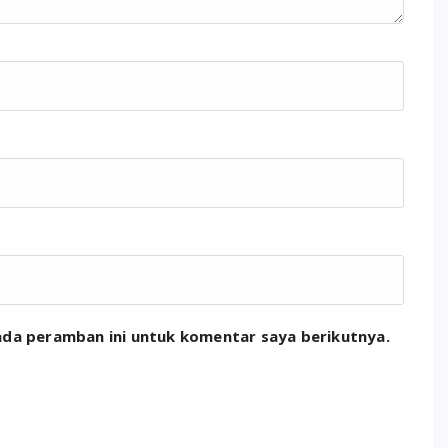
ada peramban ini untuk komentar saya berikutnya.