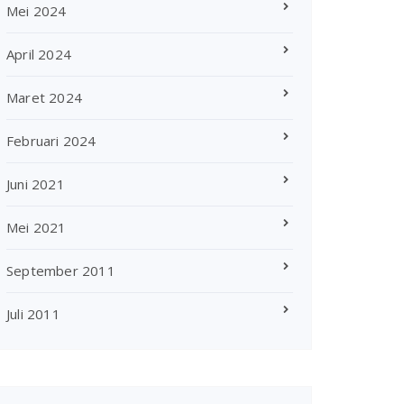
Mei 2024
April 2024
Maret 2024
Februari 2024
Juni 2021
Mei 2021
September 2011
Juli 2011