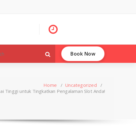
Book Now
Home
/
Uncategorized
/
ai Tinggi untuk Tingkatkan Pengalaman Slot Anda!