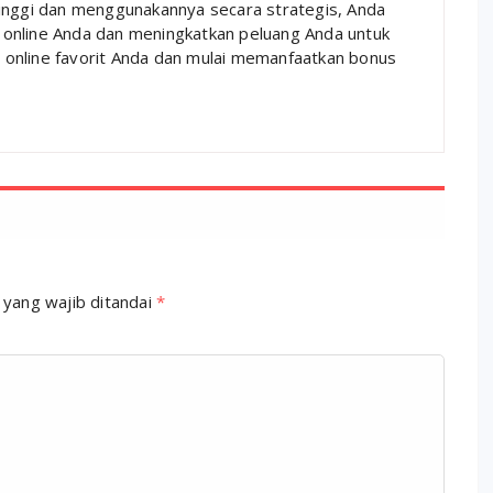
tinggi dan menggunakannya secara strategis, Anda
online Anda dan meningkatkan peluang Anda untuk
no online favorit Anda dan mulai memanfaatkan bonus
 yang wajib ditandai
*