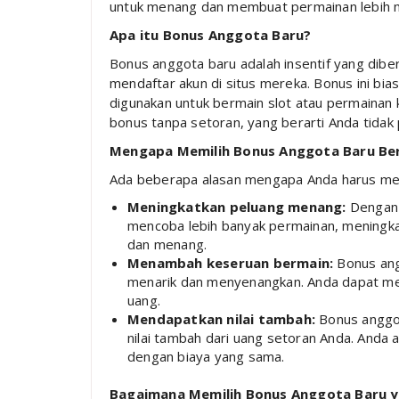
untuk menang dan membuat permainan lebih 
Apa itu Bonus Anggota Baru?
Bonus anggota baru adalah insentif yang dibe
mendaftar akun di situs mereka. Bonus ini bi
digunakan untuk bermain slot atau permainan 
bonus tanpa setoran, yang berarti Anda tida
Mengapa Memilih Bonus Anggota Baru Bern
Ada beberapa alasan mengapa Anda harus memil
Meningkatkan peluang menang:
Dengan 
mencoba lebih banyak permainan, meningk
dan menang.
Menambah keseruan bermain:
Bonus ang
menarik dan menyenangkan. Anda dapat me
uang.
Mendapatkan nilai tambah:
Bonus anggot
nilai tambah dari uang setoran Anda. Anda a
dengan biaya yang sama.
Bagaimana Memilih Bonus Anggota Baru 