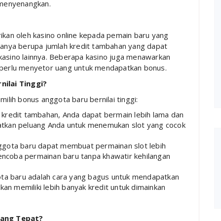
menyenangkan.
rikan oleh kasino online kepada pemain baru yang
asanya berupa jumlah kredit tambahan yang dapat
kasino lainnya. Beberapa kasino juga menawarkan
k perlu menyetor uang untuk mendapatkan bonus.
ilai Tinggi?
ih bonus anggota baru bernilai tinggi:
kredit tambahan, Anda dapat bermain lebih lama dan
atkan peluang Anda untuk menemukan slot yang cocok
gota baru dapat membuat permainan slot lebih
ncoba permainan baru tanpa khawatir kehilangan
a baru adalah cara yang bagus untuk mendapatkan
kan memiliki lebih banyak kredit untuk dimainkan
yang Tepat?