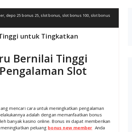
er
,
depo 25 bonus 25
,
slot bonus
,
slot bonus 100
,
slot bonus
Tinggi untuk Tingkatkan
u Bernilai Tinggi
 Pengalaman Slot
yang mencari cara untuk meningkatkan pengalaman
 melakukannya adalah dengan memanfaatkan bonus
oleh banyak kasino online. Bonus ini dapat memberikan
, meningkatkan peluang
bonus new member
Anda