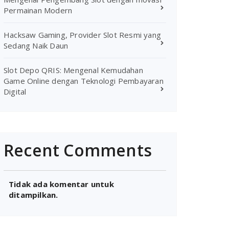
Permainan Modern
Hacksaw Gaming, Provider Slot Resmi yang
Sedang Naik Daun
Slot Depo QRIS: Mengenal Kemudahan
Game Online dengan Teknologi Pembayaran
Digital
Recent Comments
Tidak ada komentar untuk
ditampilkan.