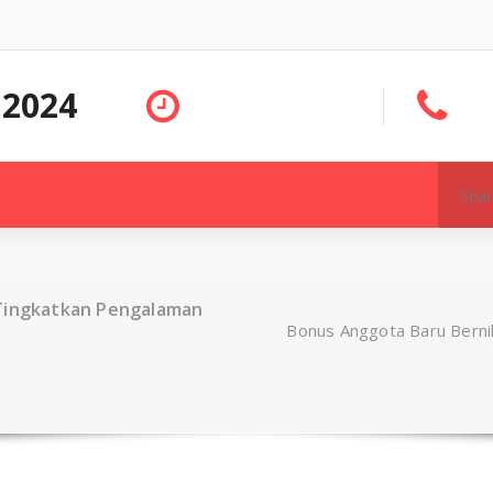
 2024
Search
for:
 Tingkatkan Pengalaman
Bonus Anggota Baru Bernil