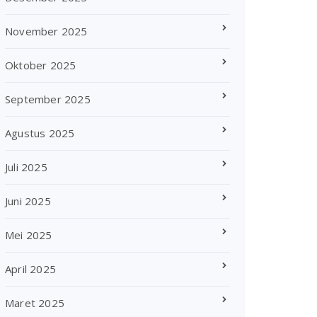
November 2025
Oktober 2025
September 2025
Agustus 2025
Juli 2025
Juni 2025
Mei 2025
April 2025
Maret 2025