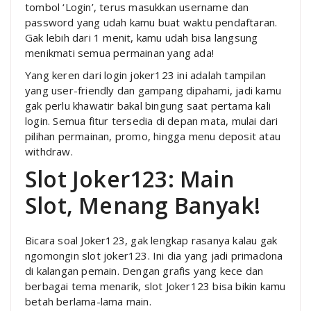
tombol ‘Login’, terus masukkan username dan
password yang udah kamu buat waktu pendaftaran.
Gak lebih dari 1 menit, kamu udah bisa langsung
menikmati semua permainan yang ada!
Yang keren dari login joker123 ini adalah tampilan
yang user-friendly dan gampang dipahami, jadi kamu
gak perlu khawatir bakal bingung saat pertama kali
login. Semua fitur tersedia di depan mata, mulai dari
pilihan permainan, promo, hingga menu deposit atau
withdraw.
Slot Joker123: Main
Slot, Menang Banyak!
Bicara soal Joker123, gak lengkap rasanya kalau gak
ngomongin slot joker123. Ini dia yang jadi primadona
di kalangan pemain. Dengan grafis yang kece dan
berbagai tema menarik, slot Joker123 bisa bikin kamu
betah berlama-lama main.