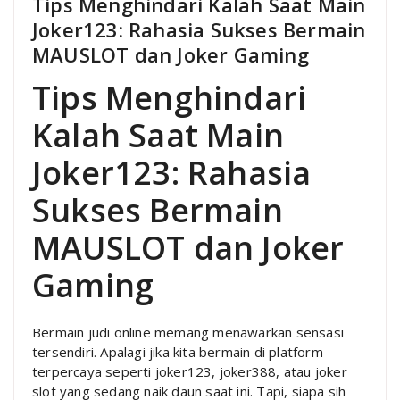
Tips Menghindari Kalah Saat Main
Joker123: Rahasia Sukses Bermain
MAUSLOT dan Joker Gaming
Tips Menghindari
Kalah Saat Main
Joker123: Rahasia
Sukses Bermain
MAUSLOT dan Joker
Gaming
Bermain judi online memang menawarkan sensasi
tersendiri. Apalagi jika kita bermain di platform
terpercaya seperti joker123, joker388, atau joker
slot yang sedang naik daun saat ini. Tapi, siapa sih