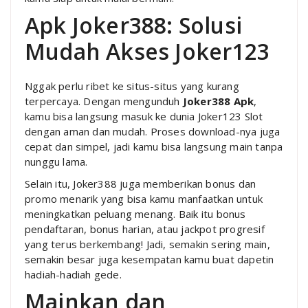
Apk Joker388: Solusi
Mudah Akses Joker123
Nggak perlu ribet ke situs-situs yang kurang
terpercaya. Dengan mengunduh
Joker388 Apk
,
kamu bisa langsung masuk ke dunia Joker123 Slot
dengan aman dan mudah. Proses download-nya juga
cepat dan simpel, jadi kamu bisa langsung main tanpa
nunggu lama.
Selain itu, Joker388 juga memberikan bonus dan
promo menarik yang bisa kamu manfaatkan untuk
meningkatkan peluang menang. Baik itu bonus
pendaftaran, bonus harian, atau jackpot progresif
yang terus berkembang! Jadi, semakin sering main,
semakin besar juga kesempatan kamu buat dapetin
hadiah-hadiah gede.
Mainkan dan