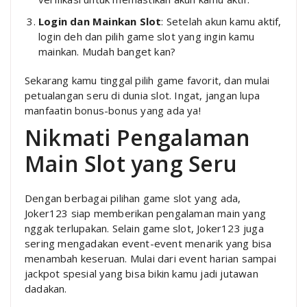
Login dan Mainkan Slot
: Setelah akun kamu aktif,
login deh dan pilih game slot yang ingin kamu
mainkan. Mudah banget kan?
Sekarang kamu tinggal pilih game favorit, dan mulai
petualangan seru di dunia slot. Ingat, jangan lupa
manfaatin bonus-bonus yang ada ya!
Nikmati Pengalaman
Main Slot yang Seru
Dengan berbagai pilihan game slot yang ada,
Joker123 siap memberikan pengalaman main yang
nggak terlupakan. Selain game slot, Joker123 juga
sering mengadakan event-event menarik yang bisa
menambah keseruan. Mulai dari event harian sampai
jackpot spesial yang bisa bikin kamu jadi jutawan
dadakan.