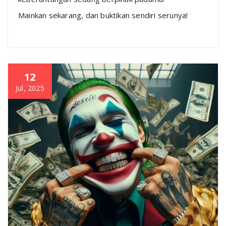
Mainkan sekarang, dan buktikan sendiri serunya!
12
Jul, 2025