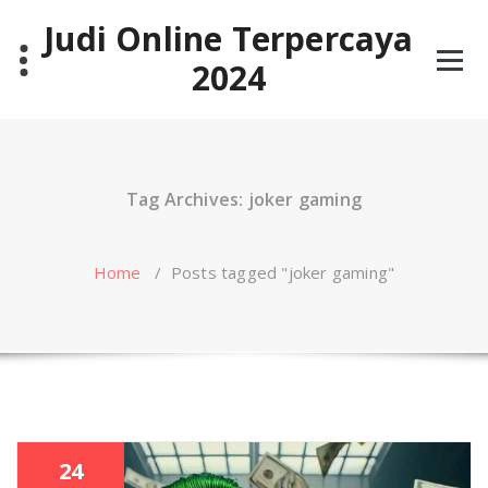
Skip
Judi Online Terpercaya
to
content
2024
Tag Archives: joker gaming
Home
/
Posts tagged "joker gaming"
24