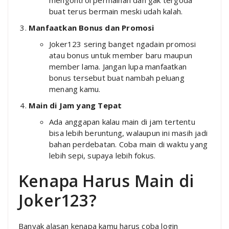
buat terus bermain meski udah kalah.
Manfaatkan Bonus dan Promosi
Joker123 sering banget ngadain promosi
atau bonus untuk member baru maupun
member lama. Jangan lupa manfaatkan
bonus tersebut buat nambah peluang
menang kamu.
Main di Jam yang Tepat
Ada anggapan kalau main di jam tertentu
bisa lebih beruntung, walaupun ini masih jadi
bahan perdebatan. Coba main di waktu yang
lebih sepi, supaya lebih fokus.
Kenapa Harus Main di
Joker123?
Banyak alasan kenapa kamu harus coba login