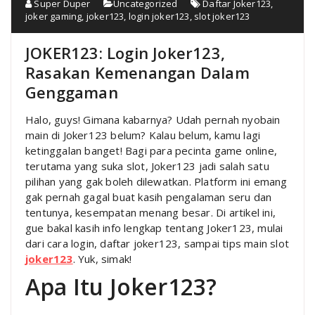
Super Duper
Uncategorized
Daftar Joker123
,
joker gaming
,
joker123
,
login joker123
,
slot joker123
JOKER123: Login Joker123,
Rasakan Kemenangan Dalam
Genggaman
Halo, guys! Gimana kabarnya? Udah pernah nyobain
main di Joker123 belum? Kalau belum, kamu lagi
ketinggalan banget! Bagi para pecinta game online,
terutama yang suka slot, Joker123 jadi salah satu
pilihan yang gak boleh dilewatkan. Platform ini emang
gak pernah gagal buat kasih pengalaman seru dan
tentunya, kesempatan menang besar. Di artikel ini,
gue bakal kasih info lengkap tentang Joker123, mulai
dari cara login, daftar joker123, sampai tips main slot
joker123
. Yuk, simak!
Apa Itu Joker123?