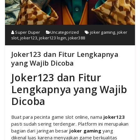
Super Duper
Uncategorized
joker gaming
,
joker
slot
,
joker123
,
joker123 login
,
joker388
Joker123 dan Fitur Lengkapnya
yang Wajib Dicoba
Joker123 dan Fitur
Lengkapnya yang Wajib
Dicoba
Buat para pecinta game slot online, nama
joker123
pasti sudah sering terdengar. Platform ini merupakan
bagian dari jaringan besar
joker gaming
yang
dikenal luas karena menyajikan game berkualitas