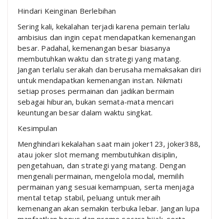
Hindari Keinginan Berlebihan
Sering kali, kekalahan terjadi karena pemain terlalu
ambisius dan ingin cepat mendapatkan kemenangan
besar. Padahal, kemenangan besar biasanya
membutuhkan waktu dan strategi yang matang.
Jangan terlalu serakah dan berusaha memaksakan diri
untuk mendapatkan kemenangan instan. Nikmati
setiap proses permainan dan jadikan bermain
sebagai hiburan, bukan semata-mata mencari
keuntungan besar dalam waktu singkat.
Kesimpulan
Menghindari kekalahan saat main joker123, joker388,
atau joker slot memang membutuhkan disiplin,
pengetahuan, dan strategi yang matang. Dengan
mengenali permainan, mengelola modal, memilih
permainan yang sesuai kemampuan, serta menjaga
mental tetap stabil, peluang untuk meraih
kemenangan akan semakin terbuka lebar. Jangan lupa
manfaatkan bonus dan promo secara bijak, serta