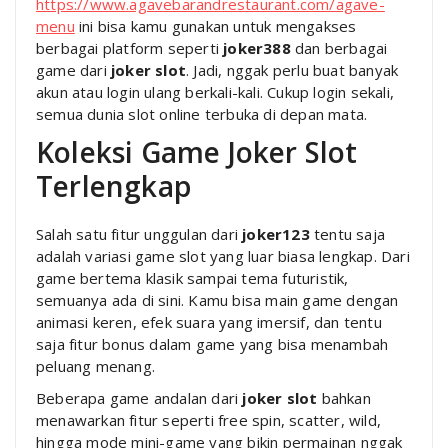
https://www.agavebarandrestaurant.com/agave-
menu
ini bisa kamu gunakan untuk mengakses
berbagai platform seperti
joker388
dan berbagai
game dari
joker slot
. Jadi, nggak perlu buat banyak
akun atau login ulang berkali-kali. Cukup login sekali,
semua dunia slot online terbuka di depan mata.
Koleksi Game Joker Slot
Terlengkap
Salah satu fitur unggulan dari
joker123
tentu saja
adalah variasi game slot yang luar biasa lengkap. Dari
game bertema klasik sampai tema futuristik,
semuanya ada di sini. Kamu bisa main game dengan
animasi keren, efek suara yang imersif, dan tentu
saja fitur bonus dalam game yang bisa menambah
peluang menang.
Beberapa game andalan dari
joker slot
bahkan
menawarkan fitur seperti free spin, scatter, wild,
hingga mode mini-game yang bikin permainan nggak