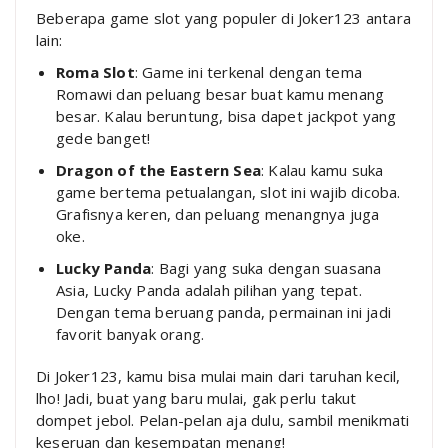
Beberapa game slot yang populer di Joker123 antara
lain:
Roma Slot
: Game ini terkenal dengan tema
Romawi dan peluang besar buat kamu menang
besar. Kalau beruntung, bisa dapet jackpot yang
gede banget!
Dragon of the Eastern Sea
: Kalau kamu suka
game bertema petualangan, slot ini wajib dicoba.
Grafisnya keren, dan peluang menangnya juga
oke.
Lucky Panda
: Bagi yang suka dengan suasana
Asia, Lucky Panda adalah pilihan yang tepat.
Dengan tema beruang panda, permainan ini jadi
favorit banyak orang.
Di Joker123, kamu bisa mulai main dari taruhan kecil,
lho! Jadi, buat yang baru mulai, gak perlu takut
dompet jebol. Pelan-pelan aja dulu, sambil menikmati
keseruan dan kesempatan menang!