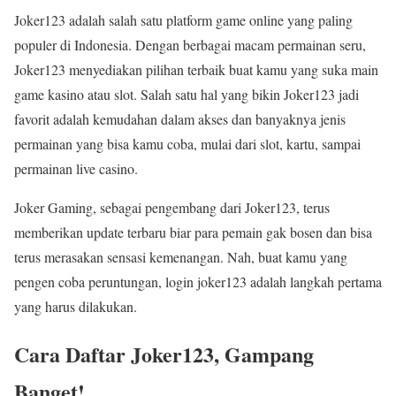
Joker123 adalah salah satu platform game online yang paling
populer di Indonesia. Dengan berbagai macam permainan seru,
Joker123 menyediakan pilihan terbaik buat kamu yang suka main
game kasino atau slot. Salah satu hal yang bikin Joker123 jadi
favorit adalah kemudahan dalam akses dan banyaknya jenis
permainan yang bisa kamu coba, mulai dari slot, kartu, sampai
permainan live casino.
Joker Gaming, sebagai pengembang dari Joker123, terus
memberikan update terbaru biar para pemain gak bosen dan bisa
terus merasakan sensasi kemenangan. Nah, buat kamu yang
pengen coba peruntungan, login joker123 adalah langkah pertama
yang harus dilakukan.
Cara Daftar Joker123, Gampang
Banget!