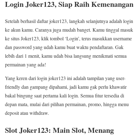
Login Joker123, Siap Raih Kemenangan
Setelah berhasil daftar joker123, langkah selanjutnya adalah login
ke akun kamu. Caranya juga mudah banget. Kamu tinggal masuk
ke situs Joker123, klik tombol ‘Login’, terus masukkan username
dan password yang udah kamu buat waktu pendaftaran. Gak
lebih dari 1 menit, kamu udah bisa langsung menikmati semua
permainan yang ada!
Yang keren dari login joker123 ini adalah tampilan yang user-
friendly dan gampang dipahami, jadi kamu gak perlu khawatir
bakal bingung saat pertama kali login. Semua fitur tersedia di
depan mata, mulai dari pilihan permainan, promo, hingga menu
deposit atau withdraw.
Slot Joker123: Main Slot, Menang