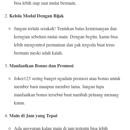
bisa lebih siap saat mulai bermain.
Kelola Modal Dengan Bijak
Jangan terlalu serakah! Tentukan batas kemenangan dan
kerugian sebelum mulai main. Dengan begitu, kamu bisa
lebih mengontrol permainan dan gak tergoda buat terus
bermain meski udah kalah.
Manfaatkan Bonus dan Promosi
Joker123 sering banget ngadain promosi atau bonus untuk
member baru maupun member lama. Jangan lupa
manfaatkan bonus tersebut buat nambah peluang menang
kamu.
Main di Jam yang Tepat
Ada anggapan kalau main di jam tertentu bisa lebih