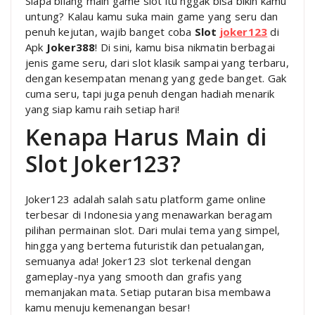
Siapa bilang main game slot itu nggak bisa bikin kamu
untung? Kalau kamu suka main game yang seru dan
penuh kejutan, wajib banget coba
Slot
joker123
di
Apk
Joker388
! Di sini, kamu bisa nikmatin berbagai
jenis game seru, dari slot klasik sampai yang terbaru,
dengan kesempatan menang yang gede banget. Gak
cuma seru, tapi juga penuh dengan hadiah menarik
yang siap kamu raih setiap hari!
Kenapa Harus Main di
Slot Joker123?
Joker123 adalah salah satu platform game online
terbesar di Indonesia yang menawarkan beragam
pilihan permainan slot. Dari mulai tema yang simpel,
hingga yang bertema futuristik dan petualangan,
semuanya ada! Joker123 slot terkenal dengan
gameplay-nya yang smooth dan grafis yang
memanjakan mata. Setiap putaran bisa membawa
kamu menuju kemenangan besar!