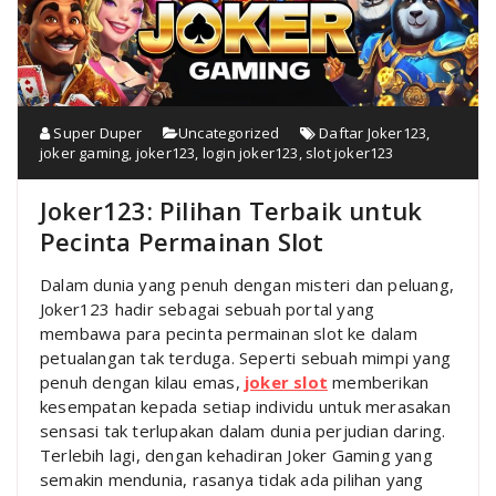
Super Duper
Uncategorized
Daftar Joker123
,
joker gaming
,
joker123
,
login joker123
,
slot joker123
Joker123: Pilihan Terbaik untuk
Pecinta Permainan Slot
Dalam dunia yang penuh dengan misteri dan peluang,
Joker123 hadir sebagai sebuah portal yang
membawa para pecinta permainan slot ke dalam
petualangan tak terduga. Seperti sebuah mimpi yang
penuh dengan kilau emas,
joker slot
memberikan
kesempatan kepada setiap individu untuk merasakan
sensasi tak terlupakan dalam dunia perjudian daring.
Terlebih lagi, dengan kehadiran Joker Gaming yang
semakin mendunia, rasanya tidak ada pilihan yang