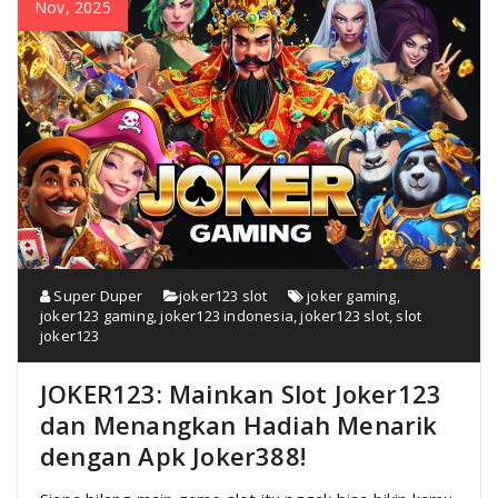
Nov, 2025
Super Duper
joker123 slot
joker gaming
,
joker123 gaming
,
joker123 indonesia
,
joker123 slot
,
slot
joker123
JOKER123: Mainkan Slot Joker123
dan Menangkan Hadiah Menarik
dengan Apk Joker388!