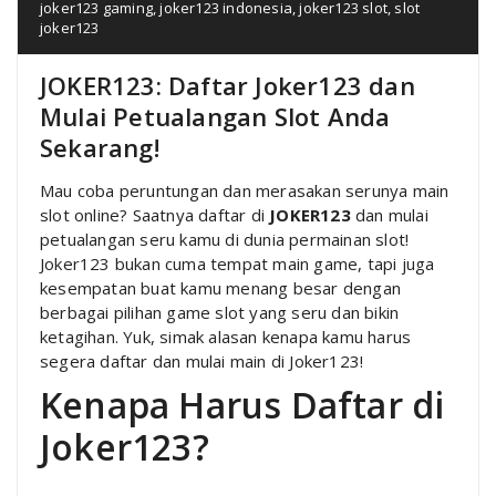
joker123 gaming
,
joker123 indonesia
,
joker123 slot
,
slot
joker123
JOKER123: Daftar Joker123 dan
Mulai Petualangan Slot Anda
Sekarang!
Mau coba peruntungan dan merasakan serunya main
slot online? Saatnya daftar di
JOKER123
dan mulai
petualangan seru kamu di dunia permainan slot!
Joker123 bukan cuma tempat main game, tapi juga
kesempatan buat kamu menang besar dengan
berbagai pilihan game slot yang seru dan bikin
ketagihan. Yuk, simak alasan kenapa kamu harus
segera daftar dan mulai main di Joker123!
Kenapa Harus Daftar di
Joker123?