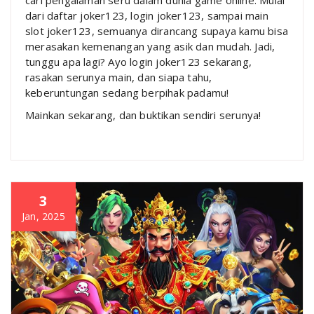
dari daftar joker123, login joker123, sampai main
slot joker123, semuanya dirancang supaya kamu bisa
merasakan kemenangan yang asik dan mudah. Jadi,
tunggu apa lagi? Ayo login joker123 sekarang,
rasakan serunya main, dan siapa tahu,
keberuntungan sedang berpihak padamu!
Mainkan sekarang, dan buktikan sendiri serunya!
3
Jan, 2025