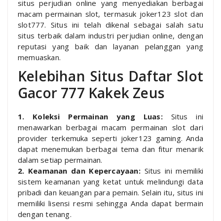
situs perjudian online yang menyediakan berbagai
macam permainan slot, termasuk joker123 slot dan
slot777. Situs ini telah dikenal sebagai salah satu
situs terbaik dalam industri perjudian online, dengan
reputasi yang baik dan layanan pelanggan yang
memuaskan.
Kelebihan Situs Daftar Slot
Gacor 777 Kakek Zeus
1. Koleksi Permainan yang Luas:
Situs ini
menawarkan berbagai macam permainan slot dari
provider terkemuka seperti joker123 gaming. Anda
dapat menemukan berbagai tema dan fitur menarik
dalam setiap permainan.
2. Keamanan dan Kepercayaan:
Situs ini memiliki
sistem keamanan yang ketat untuk melindungi data
pribadi dan keuangan para pemain. Selain itu, situs ini
memiliki lisensi resmi sehingga Anda dapat bermain
dengan tenang.