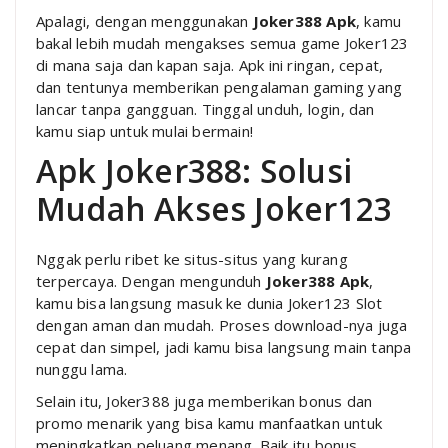
Apalagi, dengan menggunakan
Joker388 Apk
, kamu
bakal lebih mudah mengakses semua game Joker123
di mana saja dan kapan saja. Apk ini ringan, cepat,
dan tentunya memberikan pengalaman gaming yang
lancar tanpa gangguan. Tinggal unduh, login, dan
kamu siap untuk mulai bermain!
Apk Joker388: Solusi
Mudah Akses Joker123
Nggak perlu ribet ke situs-situs yang kurang
terpercaya. Dengan mengunduh
Joker388 Apk
,
kamu bisa langsung masuk ke dunia Joker123 Slot
dengan aman dan mudah. Proses download-nya juga
cepat dan simpel, jadi kamu bisa langsung main tanpa
nunggu lama.
Selain itu, Joker388 juga memberikan bonus dan
promo menarik yang bisa kamu manfaatkan untuk
meningkatkan peluang menang. Baik itu bonus