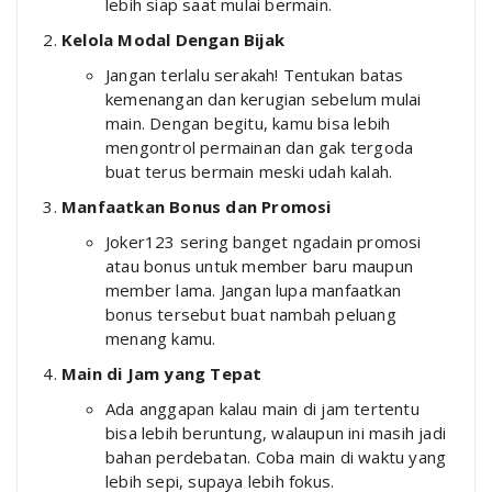
lebih siap saat mulai bermain.
Kelola Modal Dengan Bijak
Jangan terlalu serakah! Tentukan batas
kemenangan dan kerugian sebelum mulai
main. Dengan begitu, kamu bisa lebih
mengontrol permainan dan gak tergoda
buat terus bermain meski udah kalah.
Manfaatkan Bonus dan Promosi
Joker123 sering banget ngadain promosi
atau bonus untuk member baru maupun
member lama. Jangan lupa manfaatkan
bonus tersebut buat nambah peluang
menang kamu.
Main di Jam yang Tepat
Ada anggapan kalau main di jam tertentu
bisa lebih beruntung, walaupun ini masih jadi
bahan perdebatan. Coba main di waktu yang
lebih sepi, supaya lebih fokus.