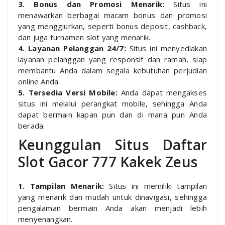
3. Bonus dan Promosi Menarik:
Situs ini
menawarkan berbagai macam bonus dan promosi
yang menggiurkan, seperti bonus deposit, cashback,
dan juga turnamen slot yang menarik.
4. Layanan Pelanggan 24/7:
Situs ini menyediakan
layanan pelanggan yang responsif dan ramah, siap
membantu Anda dalam segala kebutuhan perjudian
online Anda.
5. Tersedia Versi Mobile:
Anda dapat mengakses
situs ini melalui perangkat mobile, sehingga Anda
dapat bermain kapan pun dan di mana pun Anda
berada.
Keunggulan Situs Daftar
Slot Gacor 777 Kakek Zeus
1. Tampilan Menarik:
Situs ini memiliki tampilan
yang menarik dan mudah untuk dinavigasi, sehingga
pengalaman bermain Anda akan menjadi lebih
menyenangkan.