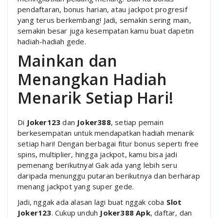
pendaftaran, bonus harian, atau jackpot progresif
yang terus berkembang! Jadi, semakin sering main,
semakin besar juga kesempatan kamu buat dapetin
hadiah-hadiah gede.
Mainkan dan
Menangkan Hadiah
Menarik Setiap Hari!
Di
Joker123
dan
Joker388
, setiap pemain
berkesempatan untuk mendapatkan hadiah menarik
setiap hari! Dengan berbagai fitur bonus seperti free
spins, multiplier, hingga jackpot, kamu bisa jadi
pemenang berikutnya! Gak ada yang lebih seru
daripada menunggu putaran berikutnya dan berharap
menang jackpot yang super gede.
Jadi, nggak ada alasan lagi buat nggak coba
Slot
Joker123
. Cukup unduh
Joker388 Apk
, daftar, dan