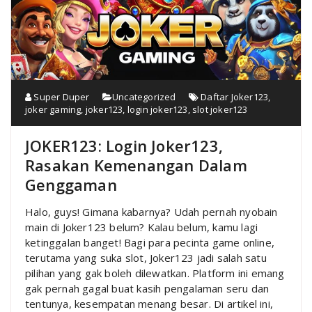
Super Duper
Uncategorized
Daftar Joker123
,
joker gaming
,
joker123
,
login joker123
,
slot joker123
JOKER123: Login Joker123,
Rasakan Kemenangan Dalam
Genggaman
Halo, guys! Gimana kabarnya? Udah pernah nyobain
main di Joker123 belum? Kalau belum, kamu lagi
ketinggalan banget! Bagi para pecinta game online,
terutama yang suka slot, Joker123 jadi salah satu
pilihan yang gak boleh dilewatkan. Platform ini emang
gak pernah gagal buat kasih pengalaman seru dan
tentunya, kesempatan menang besar. Di artikel ini,