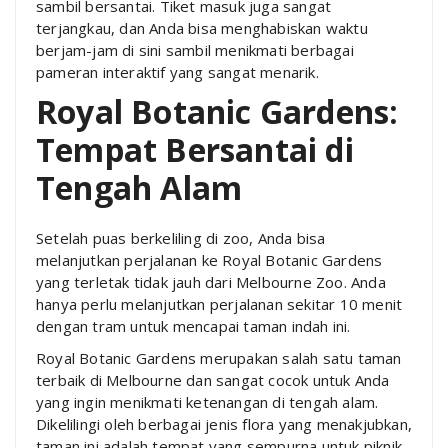
sambil bersantai. Tiket masuk juga sangat
terjangkau, dan Anda bisa menghabiskan waktu
berjam-jam di sini sambil menikmati berbagai
pameran interaktif yang sangat menarik.
Royal Botanic Gardens:
Tempat Bersantai di
Tengah Alam
Setelah puas berkeliling di zoo, Anda bisa
melanjutkan perjalanan ke Royal Botanic Gardens
yang terletak tidak jauh dari Melbourne Zoo. Anda
hanya perlu melanjutkan perjalanan sekitar 10 menit
dengan tram untuk mencapai taman indah ini.
Royal Botanic Gardens merupakan salah satu taman
terbaik di Melbourne dan sangat cocok untuk Anda
yang ingin menikmati ketenangan di tengah alam.
Dikelilingi oleh berbagai jenis flora yang menakjubkan,
taman ini adalah tempat yang sempurna untuk piknik,