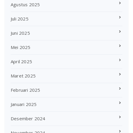
Agustus 2025
Juli 2025
Juni 2025
Mei 2025
April 2025
Maret 2025
Februari 2025
Januari 2025
Desember 2024
November 2024