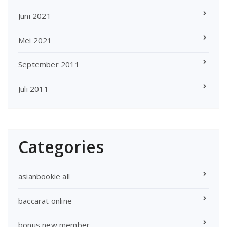
Juni 2021
Mei 2021
September 2011
Juli 2011
Categories
asianbookie all
baccarat online
bonus new member