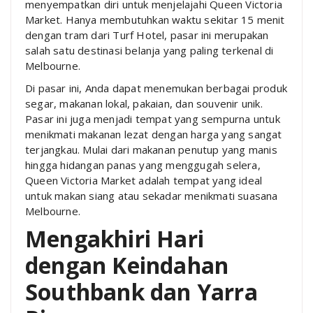
menyempatkan diri untuk menjelajahi Queen Victoria
Market. Hanya membutuhkan waktu sekitar 15 menit
dengan tram dari Turf Hotel, pasar ini merupakan
salah satu destinasi belanja yang paling terkenal di
Melbourne.
Di pasar ini, Anda dapat menemukan berbagai produk
segar, makanan lokal, pakaian, dan souvenir unik.
Pasar ini juga menjadi tempat yang sempurna untuk
menikmati makanan lezat dengan harga yang sangat
terjangkau. Mulai dari makanan penutup yang manis
hingga hidangan panas yang menggugah selera,
Queen Victoria Market adalah tempat yang ideal
untuk makan siang atau sekadar menikmati suasana
Melbourne.
Mengakhiri Hari
dengan Keindahan
Southbank dan Yarra