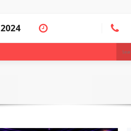
 2024
Search
for: