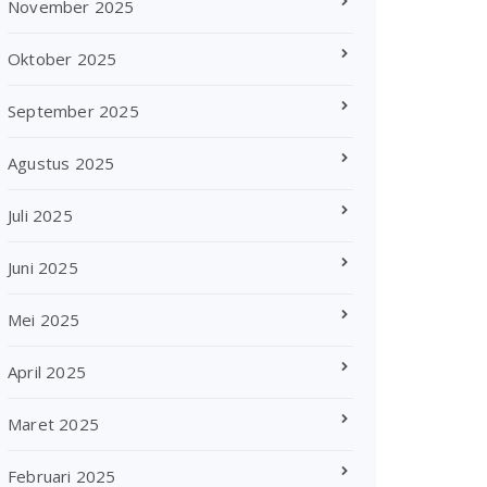
November 2025
Oktober 2025
September 2025
Agustus 2025
Juli 2025
Juni 2025
Mei 2025
April 2025
Maret 2025
Februari 2025