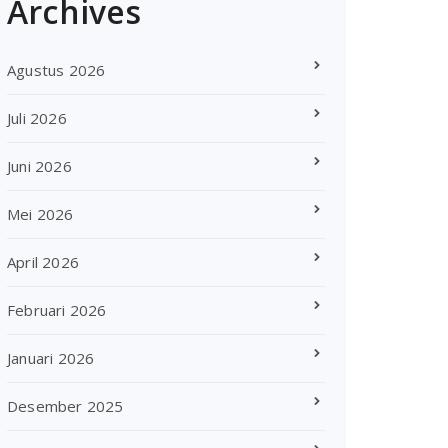
Archives
Agustus 2026
Juli 2026
Juni 2026
Mei 2026
April 2026
Februari 2026
Januari 2026
Desember 2025