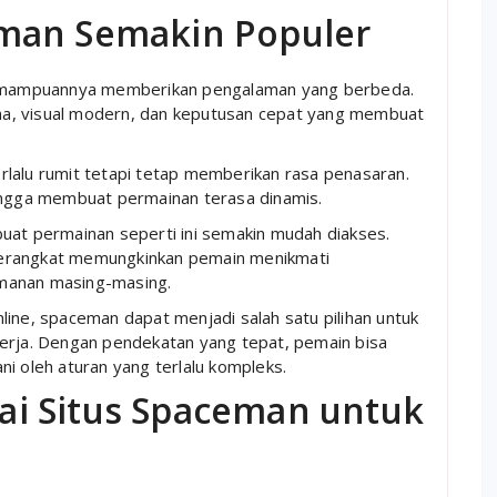
man Semakin Populer
 kemampuannya memberikan pengalaman yang berbeda.
a, visual modern, dan keputusan cepat yang membuat
lalu rumit tetapi tetap memberikan rasa penasaran.
hingga membuat permainan terasa dinamis.
uat permainan seperti ini semakin mudah diakses.
perangkat memungkinkan pemain menikmati
manan masing-masing.
line, spaceman dapat menjadi salah satu pilihan untuk
ja. Dengan pendekatan yang tepat, pemain bisa
i oleh aturan yang terlalu kompleks.
i Situs Spaceman untuk