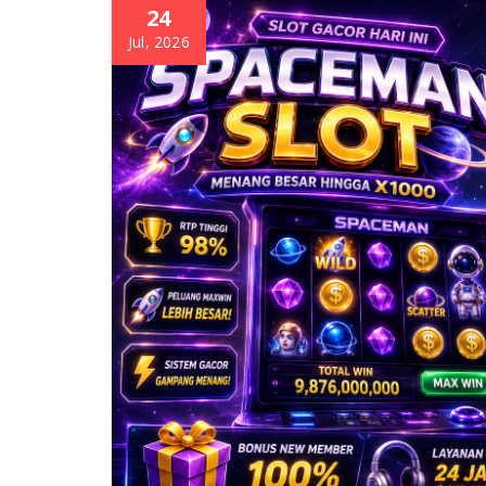
24
Jul, 2026