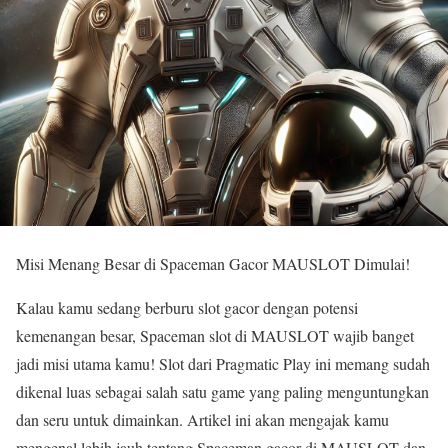
Misi Menang Besar di Spaceman Gacor MAUSLOT Dimulai!
Kalau kamu sedang berburu slot gacor dengan potensi
kemenangan besar, Spaceman slot di MAUSLOT wajib banget
jadi misi utama kamu! Slot dari Pragmatic Play ini memang sudah
dikenal luas sebagai salah satu game yang paling menguntungkan
dan seru untuk dimainkan. Artikel ini akan mengajak kamu
mengenal lebih jauh tentang Spaceman gacor di MAUSLOT dan