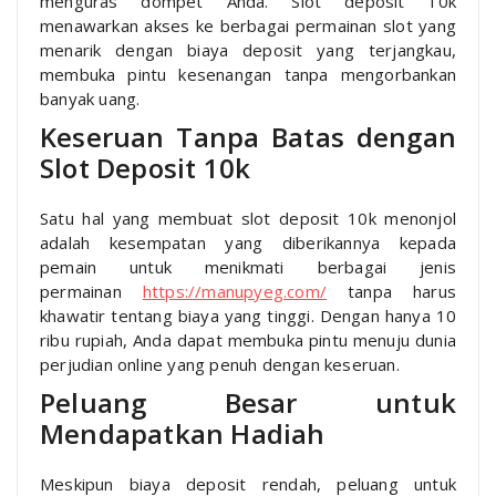
menguras dompet Anda. Slot deposit 10k
menawarkan akses ke berbagai permainan slot yang
menarik dengan biaya deposit yang terjangkau,
membuka pintu kesenangan tanpa mengorbankan
banyak uang.
Keseruan Tanpa Batas dengan
Slot Deposit 10k
Satu hal yang membuat slot deposit 10k menonjol
adalah kesempatan yang diberikannya kepada
pemain untuk menikmati berbagai jenis
permainan
https://manupyeg.com/
tanpa harus
khawatir tentang biaya yang tinggi. Dengan hanya 10
ribu rupiah, Anda dapat membuka pintu menuju dunia
perjudian online yang penuh dengan keseruan.
Peluang Besar untuk
Mendapatkan Hadiah
Meskipun biaya deposit rendah, peluang untuk