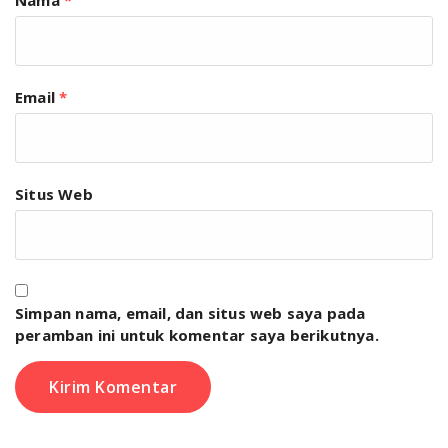
Email
*
Situs Web
Simpan nama, email, dan situs web saya pada
peramban ini untuk komentar saya berikutnya.