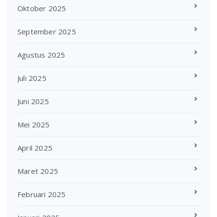
Oktober 2025
September 2025
Agustus 2025
Juli 2025
Juni 2025
Mei 2025
April 2025
Maret 2025
Februari 2025