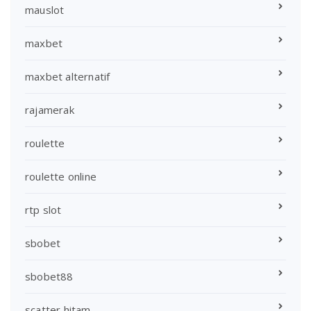
mauslot
maxbet
maxbet alternatif
rajamerak
roulette
roulette online
rtp slot
sbobet
sbobet88
scatter hitam