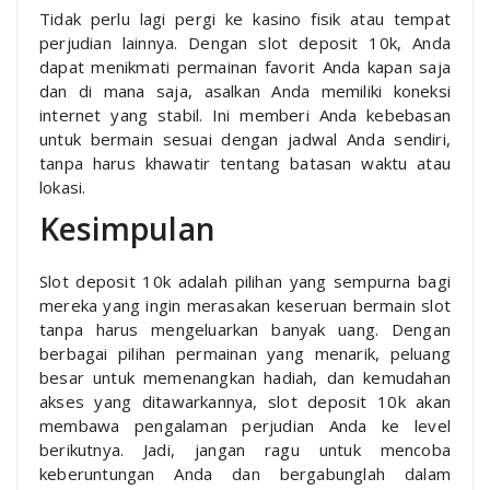
Tidak perlu lagi pergi ke kasino fisik atau tempat
perjudian lainnya. Dengan slot deposit 10k, Anda
dapat menikmati permainan favorit Anda kapan saja
dan di mana saja, asalkan Anda memiliki koneksi
internet yang stabil. Ini memberi Anda kebebasan
untuk bermain sesuai dengan jadwal Anda sendiri,
tanpa harus khawatir tentang batasan waktu atau
lokasi.
Kesimpulan
Slot deposit 10k adalah pilihan yang sempurna bagi
mereka yang ingin merasakan keseruan bermain slot
tanpa harus mengeluarkan banyak uang. Dengan
berbagai pilihan permainan yang menarik, peluang
besar untuk memenangkan hadiah, dan kemudahan
akses yang ditawarkannya, slot deposit 10k akan
membawa pengalaman perjudian Anda ke level
berikutnya. Jadi, jangan ragu untuk mencoba
keberuntungan Anda dan bergabunglah dalam