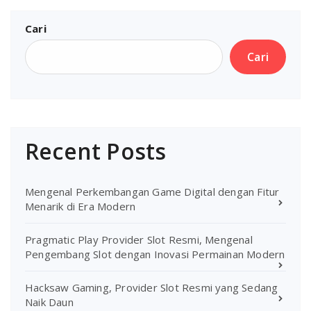
Cari
Cari
Recent Posts
Mengenal Perkembangan Game Digital dengan Fitur
Menarik di Era Modern
Pragmatic Play Provider Slot Resmi, Mengenal
Pengembang Slot dengan Inovasi Permainan Modern
Hacksaw Gaming, Provider Slot Resmi yang Sedang
Naik Daun