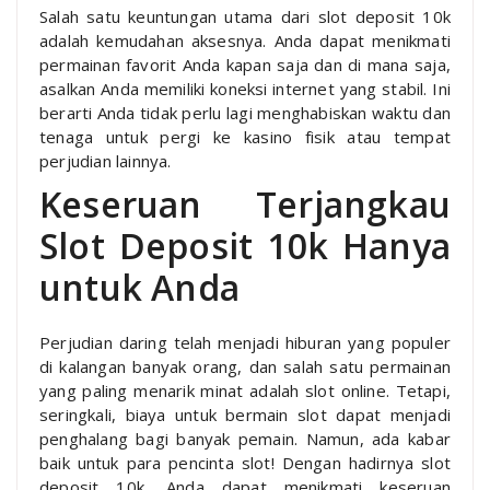
Salah satu keuntungan utama dari slot deposit 10k
adalah kemudahan aksesnya. Anda dapat menikmati
permainan favorit Anda kapan saja dan di mana saja,
asalkan Anda memiliki koneksi internet yang stabil. Ini
berarti Anda tidak perlu lagi menghabiskan waktu dan
tenaga untuk pergi ke kasino fisik atau tempat
perjudian lainnya.
Keseruan Terjangkau
Slot Deposit 10k Hanya
untuk Anda
Perjudian daring telah menjadi hiburan yang populer
di kalangan banyak orang, dan salah satu permainan
yang paling menarik minat adalah slot online. Tetapi,
seringkali, biaya untuk bermain slot dapat menjadi
penghalang bagi banyak pemain. Namun, ada kabar
baik untuk para pencinta slot! Dengan hadirnya slot
deposit 10k, Anda dapat menikmati keseruan