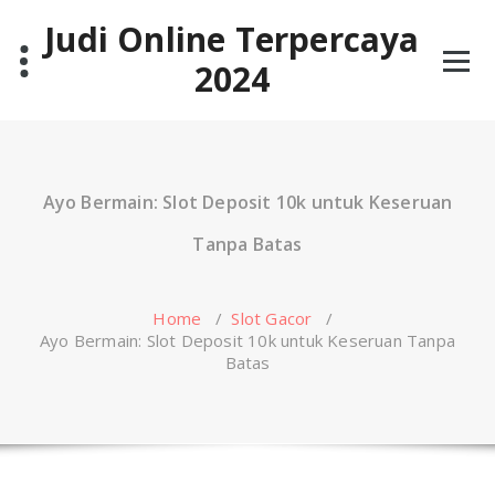
Skip
Judi Online Terpercaya
to
content
2024
Ayo Bermain: Slot Deposit 10k untuk Keseruan
Tanpa Batas
Home
/
Slot Gacor
/
Ayo Bermain: Slot Deposit 10k untuk Keseruan Tanpa
Batas