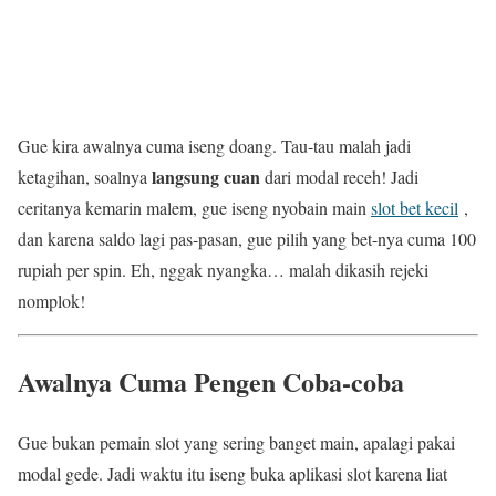
Gue kira awalnya cuma iseng doang. Tau-tau malah jadi
langsung cuan
ketagihan, soalnya
dari modal receh! Jadi
ceritanya kemarin malem, gue iseng nyobain main
slot bet kecil
,
dan karena saldo lagi pas-pasan, gue pilih yang bet-nya cuma 100
rupiah per spin. Eh, nggak nyangka… malah dikasih rejeki
nomplok!
Awalnya Cuma Pengen Coba-coba
Gue bukan pemain slot yang sering banget main, apalagi pakai
modal gede. Jadi waktu itu iseng buka aplikasi slot karena liat