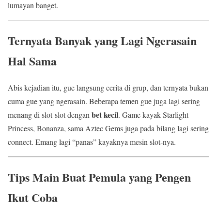
lumayan banget.
Ternyata Banyak yang Lagi Ngerasain
Hal Sama
Abis kejadian itu, gue langsung cerita di grup, dan ternyata bukan
cuma gue yang ngerasain. Beberapa temen gue juga lagi sering
bet kecil
menang di slot-slot dengan
. Game kayak Starlight
Princess, Bonanza, sama Aztec Gems juga pada bilang lagi sering
connect. Emang lagi “panas” kayaknya mesin slot-nya.
Tips Main Buat Pemula yang Pengen
Ikut Coba