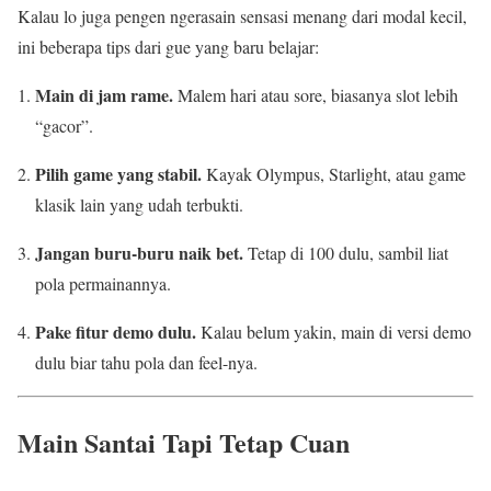
Kalau lo juga pengen ngerasain sensasi menang dari modal kecil,
ini beberapa tips dari gue yang baru belajar:
Main di jam rame.
Malem hari atau sore, biasanya slot lebih
“gacor”.
Pilih game yang stabil.
Kayak Olympus, Starlight, atau game
klasik lain yang udah terbukti.
Jangan buru-buru naik bet.
Tetap di 100 dulu, sambil liat
pola permainannya.
Pake fitur demo dulu.
Kalau belum yakin, main di versi demo
dulu biar tahu pola dan feel-nya.
Main Santai Tapi Tetap Cuan