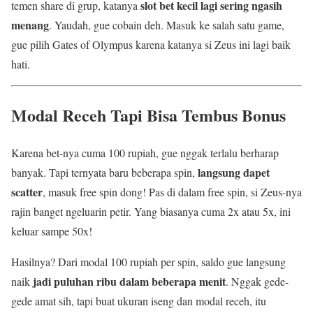
slot bet kecil lagi sering ngasih
temen share di grup, katanya
menang
. Yaudah, gue cobain deh. Masuk ke salah satu game,
gue pilih Gates of Olympus karena katanya si Zeus ini lagi baik
hati.
Modal Receh Tapi Bisa Tembus Bonus
Karena bet-nya cuma 100 rupiah, gue nggak terlalu berharap
langsung dapet
banyak. Tapi ternyata baru beberapa spin,
scatter
, masuk free spin dong! Pas di dalam free spin, si Zeus-nya
rajin banget ngeluarin petir. Yang biasanya cuma 2x atau 5x, ini
keluar sampe 50x!
Hasilnya? Dari modal 100 rupiah per spin, saldo gue langsung
jadi puluhan ribu dalam beberapa menit
naik
. Nggak gede-
gede amat sih, tapi buat ukuran iseng dan modal receh, itu