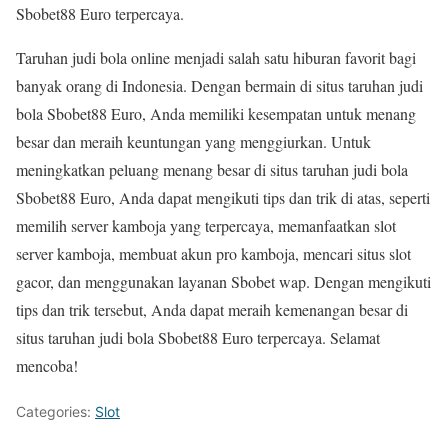
Sbobet88 Euro terpercaya.
Taruhan judi bola online menjadi salah satu hiburan favorit bagi
banyak orang di Indonesia. Dengan bermain di situs taruhan judi
bola Sbobet88 Euro, Anda memiliki kesempatan untuk menang
besar dan meraih keuntungan yang menggiurkan. Untuk
meningkatkan peluang menang besar di situs taruhan judi bola
Sbobet88 Euro, Anda dapat mengikuti tips dan trik di atas, seperti
memilih server kamboja yang terpercaya, memanfaatkan slot
server kamboja, membuat akun pro kamboja, mencari situs slot
gacor, dan menggunakan layanan Sbobet wap. Dengan mengikuti
tips dan trik tersebut, Anda dapat meraih kemenangan besar di
situs taruhan judi bola Sbobet88 Euro terpercaya. Selamat
mencoba!
Categories:
Slot