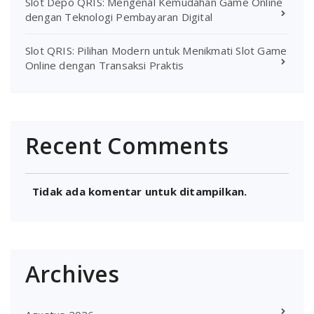
Slot Depo QRIS: Mengenal Kemudahan Game Online
dengan Teknologi Pembayaran Digital
Slot QRIS: Pilihan Modern untuk Menikmati Slot Game
Online dengan Transaksi Praktis
Recent Comments
Tidak ada komentar untuk ditampilkan.
Archives