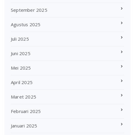
September 2025
Agustus 2025
Juli 2025
Juni 2025
Mei 2025
April 2025
Maret 2025
Februari 2025
Januari 2025