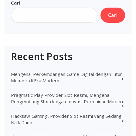
Cari
Cari
Recent Posts
Mengenal Perkembangan Game Digital dengan Fitur
Menarik di Era Modern
Pragmatic Play Provider Slot Resmi, Mengenal
Pengembang Slot dengan Inovasi Permainan Modern
Hacksaw Gaming, Provider Slot Resmi yang Sedang
Naik Daun