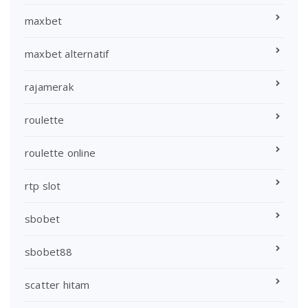
maxbet
maxbet alternatif
rajamerak
roulette
roulette online
rtp slot
sbobet
sbobet88
scatter hitam