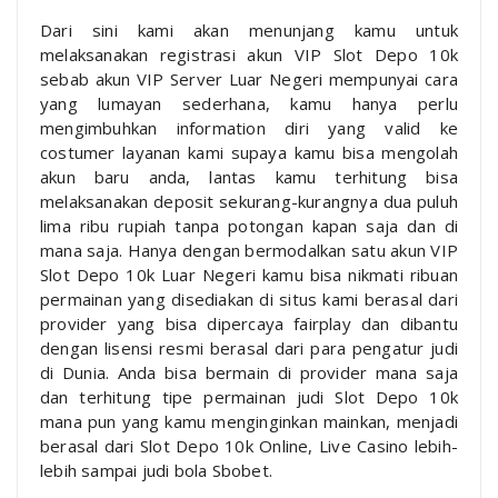
Dari sini kami akan menunjang kamu untuk
melaksanakan registrasi akun VIP Slot Depo 10k
sebab akun VIP Server Luar Negeri mempunyai cara
yang lumayan sederhana, kamu hanya perlu
mengimbuhkan information diri yang valid ke
costumer layanan kami supaya kamu bisa mengolah
akun baru anda, lantas kamu terhitung bisa
melaksanakan deposit sekurang-kurangnya dua puluh
lima ribu rupiah tanpa potongan kapan saja dan di
mana saja. Hanya dengan bermodalkan satu akun VIP
Slot Depo 10k Luar Negeri kamu bisa nikmati ribuan
permainan yang disediakan di situs kami berasal dari
provider yang bisa dipercaya fairplay dan dibantu
dengan lisensi resmi berasal dari para pengatur judi
di Dunia. Anda bisa bermain di provider mana saja
dan terhitung tipe permainan judi Slot Depo 10k
mana pun yang kamu menginginkan mainkan, menjadi
berasal dari Slot Depo 10k Online, Live Casino lebih-
lebih sampai judi bola Sbobet.