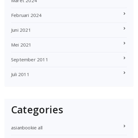
Maret 2024
Februari 2024
Juni 2021
Mei 2021
September 2011
Juli 2011
Categories
asianbookie all