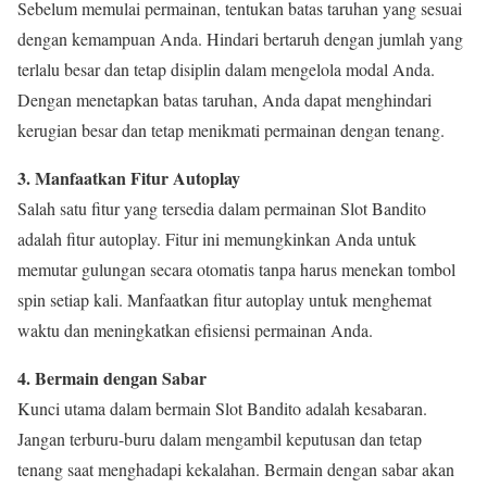
Sebelum memulai permainan, tentukan batas taruhan yang sesuai
dengan kemampuan Anda. Hindari bertaruh dengan jumlah yang
terlalu besar dan tetap disiplin dalam mengelola modal Anda.
Dengan menetapkan batas taruhan, Anda dapat menghindari
kerugian besar dan tetap menikmati permainan dengan tenang.
3. Manfaatkan Fitur Autoplay
Salah satu fitur yang tersedia dalam permainan Slot Bandito
adalah fitur autoplay. Fitur ini memungkinkan Anda untuk
memutar gulungan secara otomatis tanpa harus menekan tombol
spin setiap kali. Manfaatkan fitur autoplay untuk menghemat
waktu dan meningkatkan efisiensi permainan Anda.
4. Bermain dengan Sabar
Kunci utama dalam bermain Slot Bandito adalah kesabaran.
Jangan terburu-buru dalam mengambil keputusan dan tetap
tenang saat menghadapi kekalahan. Bermain dengan sabar akan