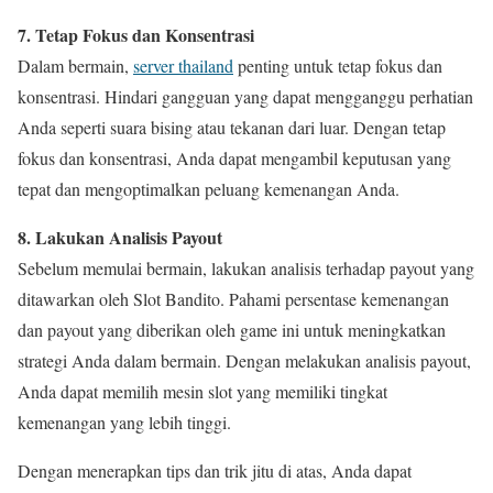
7. Tetap Fokus dan Konsentrasi
Dalam bermain,
server thailand
penting untuk tetap fokus dan
konsentrasi. Hindari gangguan yang dapat mengganggu perhatian
Anda seperti suara bising atau tekanan dari luar. Dengan tetap
fokus dan konsentrasi, Anda dapat mengambil keputusan yang
tepat dan mengoptimalkan peluang kemenangan Anda.
8. Lakukan Analisis Payout
Sebelum memulai bermain, lakukan analisis terhadap payout yang
ditawarkan oleh Slot Bandito. Pahami persentase kemenangan
dan payout yang diberikan oleh game ini untuk meningkatkan
strategi Anda dalam bermain. Dengan melakukan analisis payout,
Anda dapat memilih mesin slot yang memiliki tingkat
kemenangan yang lebih tinggi.
Dengan menerapkan tips dan trik jitu di atas, Anda dapat