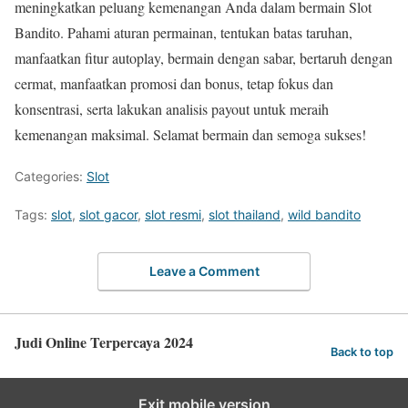
meningkatkan peluang kemenangan Anda dalam bermain Slot
Bandito. Pahami aturan permainan, tentukan batas taruhan,
manfaatkan fitur autoplay, bermain dengan sabar, bertaruh dengan
cermat, manfaatkan promosi dan bonus, tetap fokus dan
konsentrasi, serta lakukan analisis payout untuk meraih
kemenangan maksimal. Selamat bermain dan semoga sukses!
Categories:
Slot
Tags:
slot
,
slot gacor
,
slot resmi
,
slot thailand
,
wild bandito
Leave a Comment
Judi Online Terpercaya 2024
Back to top
Exit mobile version