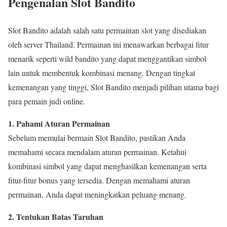
Pengenalan Slot Bandito
Slot Bandito adalah salah satu permainan slot yang disediakan
oleh server Thailand. Permainan ini menawarkan berbagai fitur
menarik seperti wild bandito yang dapat menggantikan simbol
lain untuk membentuk kombinasi menang. Dengan tingkat
kemenangan yang tinggi, Slot Bandito menjadi pilihan utama bagi
para pemain judi online.
1. Pahami Aturan Permainan
Sebelum memulai bermain Slot Bandito, pastikan Anda
memahami secara mendalam aturan permainan. Ketahui
kombinasi simbol yang dapat menghasilkan kemenangan serta
fitur-fitur bonus yang tersedia. Dengan memahami aturan
permainan, Anda dapat meningkatkan peluang menang.
2. Tentukan Batas Taruhan