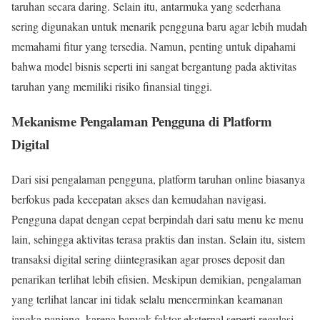
taruhan secara daring. Selain itu, antarmuka yang sederhana
sering digunakan untuk menarik pengguna baru agar lebih mudah
memahami fitur yang tersedia. Namun, penting untuk dipahami
bahwa model bisnis seperti ini sangat bergantung pada aktivitas
taruhan yang memiliki risiko finansial tinggi.
Mekanisme Pengalaman Pengguna di Platform
Digital
Dari sisi pengalaman pengguna, platform taruhan online biasanya
berfokus pada kecepatan akses dan kemudahan navigasi.
Pengguna dapat dengan cepat berpindah dari satu menu ke menu
lain, sehingga aktivitas terasa praktis dan instan. Selain itu, sistem
transaksi digital sering diintegrasikan agar proses deposit dan
penarikan terlihat lebih efisien. Meskipun demikian, pengalaman
yang terlihat lancar ini tidak selalu mencerminkan keamanan
jangka panjang, karena banyak faktor eksternal seperti regulasi