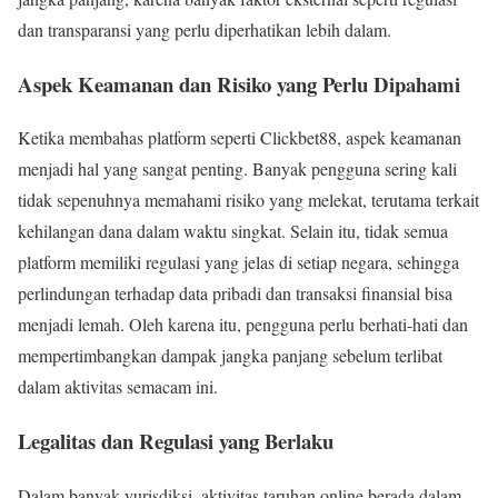
dan transparansi yang perlu diperhatikan lebih dalam.
Aspek Keamanan dan Risiko yang Perlu Dipahami
Ketika membahas platform seperti Clickbet88, aspek keamanan
menjadi hal yang sangat penting. Banyak pengguna sering kali
tidak sepenuhnya memahami risiko yang melekat, terutama terkait
kehilangan dana dalam waktu singkat. Selain itu, tidak semua
platform memiliki regulasi yang jelas di setiap negara, sehingga
perlindungan terhadap data pribadi dan transaksi finansial bisa
menjadi lemah. Oleh karena itu, pengguna perlu berhati-hati dan
mempertimbangkan dampak jangka panjang sebelum terlibat
dalam aktivitas semacam ini.
Legalitas dan Regulasi yang Berlaku
Dalam banyak yurisdiksi, aktivitas taruhan online berada dalam