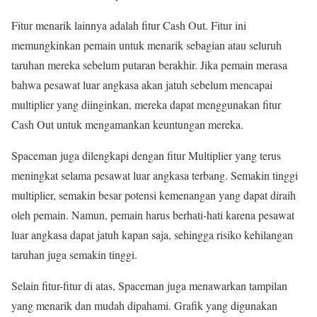
Fitur menarik lainnya adalah fitur Cash Out. Fitur ini
memungkinkan pemain untuk menarik sebagian atau seluruh
taruhan mereka sebelum putaran berakhir. Jika pemain merasa
bahwa pesawat luar angkasa akan jatuh sebelum mencapai
multiplier yang diinginkan, mereka dapat menggunakan fitur
Cash Out untuk mengamankan keuntungan mereka.
Spaceman juga dilengkapi dengan fitur Multiplier yang terus
meningkat selama pesawat luar angkasa terbang. Semakin tinggi
multiplier, semakin besar potensi kemenangan yang dapat diraih
oleh pemain. Namun, pemain harus berhati-hati karena pesawat
luar angkasa dapat jatuh kapan saja, sehingga risiko kehilangan
taruhan juga semakin tinggi.
Selain fitur-fitur di atas, Spaceman juga menawarkan tampilan
yang menarik dan mudah dipahami. Grafik yang digunakan