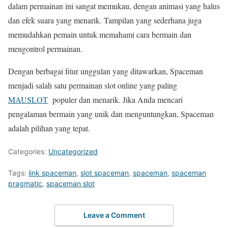
dalam permainan ini sangat memukau, dengan animasi yang halus
dan efek suara yang menarik. Tampilan yang sederhana juga
memudahkan pemain untuk memahami cara bermain dan
mengontrol permainan.
Dengan berbagai fitur unggulan yang ditawarkan, Spaceman
menjadi salah satu permainan slot online yang paling
MAUSLOT
populer dan menarik. Jika Anda mencari
pengalaman bermain yang unik dan menguntungkan, Spaceman
adalah pilihan yang tepat.
Categories:
Uncategorized
Tags:
link spaceman
,
slot spaceman
,
spaceman
,
spaceman
pragmatic
,
spaceman slot
Leave a Comment