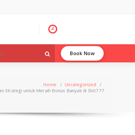
Book Now
Home
/
Uncategorized
/
an Strategi untuk Meraih Bonus Banyak di Slot777