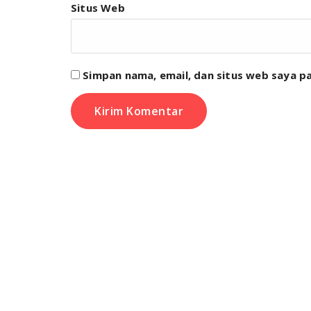
Situs Web
Simpan nama, email, dan situs web saya p