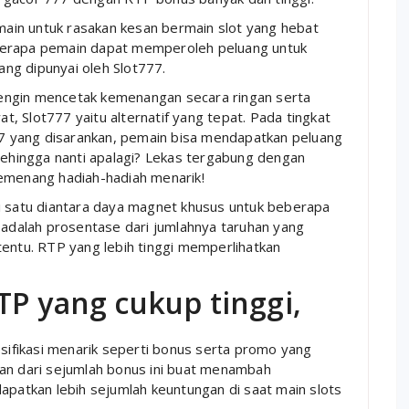
ain untuk rasakan kesan bermain slot yang hebat
berapa pemain dapat memperoleh peluang untuk
ng dipunyai oleh Slot777.
engin mencetak kemenangan secara ringan serta
, Slot777 yaitu alternatif yang tepat. Pada tingkat
777 yang disarankan, pemain bisa mendapatkan peluang
hingga nanti apalagi? Lekas tergabung dengan
pemenang hadiah-hadiah menarik!
 satu diantara daya magnet khusus untuk beberapa
r adalah prosentase dari jumlahnya taruhan yang
tentu. RTP yang lebih tinggi memperlihatkan
TP yang cukup tinggi,
ifikasi menarik seperti bonus serta promo yang
aan dari sejumlah bonus ini buat menambah
atkan lebih sejumlah keuntungan di saat main slots