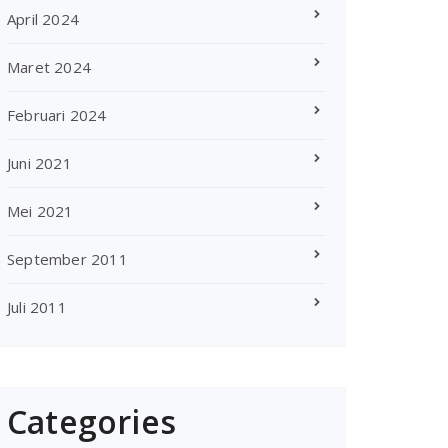
April 2024
Maret 2024
Februari 2024
Juni 2021
Mei 2021
September 2011
Juli 2011
Categories