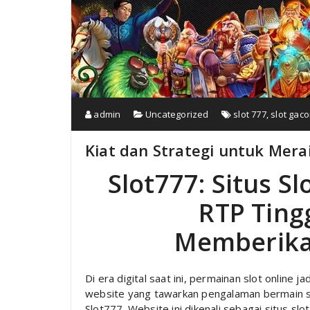
admin
Uncategorized
slot 777
,
slot gaco
Kiat dan Strategi untuk Mera
Slot777: Situs S
RTP Ting
Memberika
Di era digital saat ini, permainan slot online 
website yang tawarkan pengalaman bermain s
Slot777. Website ini dikenali sebagai situs s