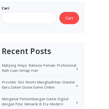
Cari
Cari
Recent Posts
Mahjong Ways: Rahasia Pemain Profesional
Raih Cuan Setiap Hari
Provider Slot Resmi Menghadirkan Standar
Baru Dalam Dunia Game Online
Mengenal Perkembangan Game Digital
dengan Fitur Menarik di Era Modern