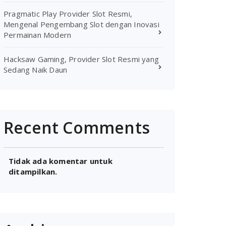
Pragmatic Play Provider Slot Resmi,
Mengenal Pengembang Slot dengan Inovasi
Permainan Modern
Hacksaw Gaming, Provider Slot Resmi yang
Sedang Naik Daun
Recent Comments
Tidak ada komentar untuk
ditampilkan.