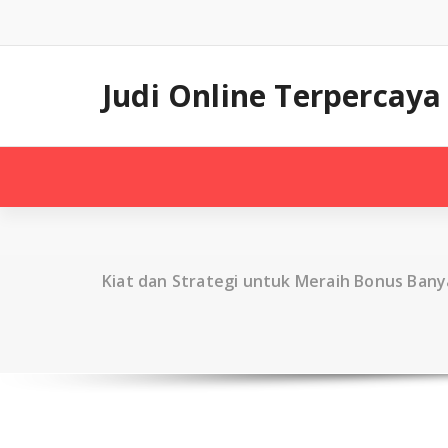
Skip
to
content
Judi Online Terpercaya
Kiat dan Strategi untuk Meraih Bonus Banya