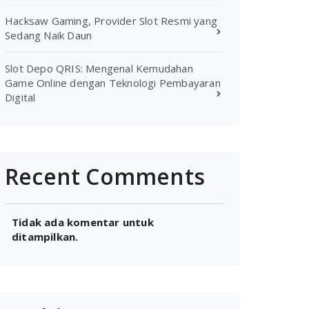
Hacksaw Gaming, Provider Slot Resmi yang
Sedang Naik Daun
Slot Depo QRIS: Mengenal Kemudahan
Game Online dengan Teknologi Pembayaran
Digital
Recent Comments
Tidak ada komentar untuk
ditampilkan.