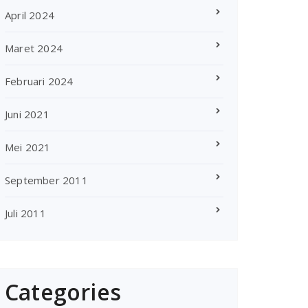
April 2024
Maret 2024
Februari 2024
Juni 2021
Mei 2021
September 2011
Juli 2011
Categories