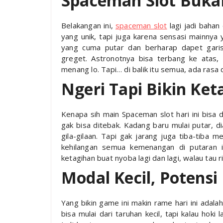
Spaceman Slot Buk
Belakangan ini,
spaceman slot
lagi jadi baha
yang unik, tapi juga karena sensasi mainnya 
yang cuma putar dan berharap dapet gari
greget. Astronotnya bisa terbang ke atas, 
menang lo. Tapi… di balik itu semua, ada rasa
Ngeri Tapi Bikin Ket
Kenapa sih main Spaceman slot hari ini bisa d
gak bisa ditebak. Kadang baru mulai putar, dia
gila-gilaan. Tapi gak jarang juga tiba-tiba m
kehilangan semua kemenangan di putaran i
ketagihan buat nyoba lagi dan lagi, walau tau r
Modal Kecil, Potens
Yang bikin game ini makin rame hari ini adala
bisa mulai dari taruhan kecil, tapi kalau hoki 