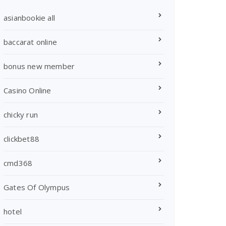
asianbookie all
baccarat online
bonus new member
Casino Online
chicky run
clickbet88
cmd368
Gates Of Olympus
hotel