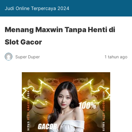
Judi Online Terpercaya 2024
Menang Maxwin Tanpa Henti di
Slot Gacor
Super Duper
1 tahun ago