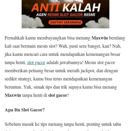
Maxwin
Pernahkah kamu membayangkan bisa menang
berulang
kali saat bermain mesin slot? Wah, pasti seru banget, kan? Nah,
jika kamu mencari cara untuk mendapatkan kemenangan besar
tanpa henti,
slot gacor
adalah jawabannya! Mesin slot gacor
memberikan peluang besar untuk meraih jackpot, dan dengan
sedikit strategi, kamu bisa terus mendapatkan kemenangan
beruntun. Yuk, simak tips dan trik supaya kamu bisa menang
Maxwin
slot gacor
tanpa henti di
!
Apa Itu Slot Gacor?
Sebelum masuk ke tips menang tanpa henti, penting untuk tahu