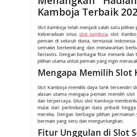
Menangkan Hadiah
Kamboja Terbaik 20
Slot Kamboja telah menjadi salah satu piliha
Keberadaan situs
slot kamboja
slot Kambo
pemain di seluruh dunia, termasuk Indonesia
semakin berkembang dan menawarkan berbag
fantastis. Dengan berbagai fitur menarik dan
pilihan utama untuk pemain yang ingin merasa
Mengapa Memilih Slot
Slot Kamboja memiliki daya tarik tersendiri 
alasan utama mengapa pemain memilih slot
dan terpercaya. Situs slot Kamboja memberik
mulai dari perlindungan data pribadi hingga
mereka. Dengan berbagai pilihan permainan
bermain yang seru dan menguntungkan.
Fitur Unggulan di Slot 