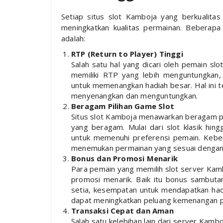
Setiap situs slot Kamboja yang berkualita
meningkatkan kualitas permainan. Beberapa 
adalah:
RTP (Return to Player) Tinggi
Salah satu hal yang dicari oleh pemain slo
memiliki RTP yang lebih menguntungkan,
untuk memenangkan hadiah besar. Hal ini 
menyenangkan dan menguntungkan.
Beragam Pilihan Game Slot
Situs slot Kamboja menawarkan beragam p
yang beragam. Mulai dari slot klasik hin
untuk memenuhi preferensi pemain. Kebe
menemukan permainan yang sesuai dengan
Bonus dan Promosi Menarik
Para pemain yang memilih slot server Kam
promosi menarik. Baik itu bonus sambuta
setia, kesempatan untuk mendapatkan hadi
dapat meningkatkan peluang kemenangan 
Transaksi Cepat dan Aman
Salah satu kelebihan lain dari server Kamb