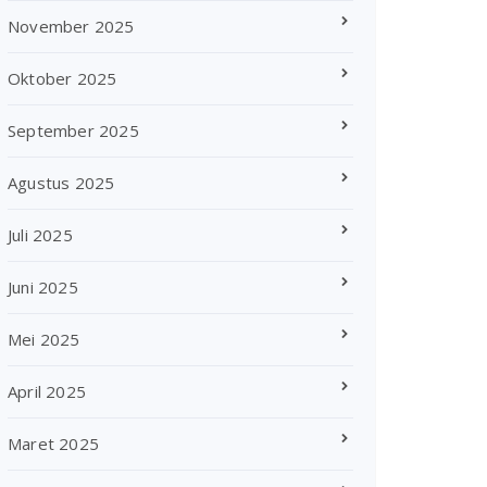
November 2025
Oktober 2025
September 2025
Agustus 2025
Juli 2025
Juni 2025
Mei 2025
April 2025
Maret 2025