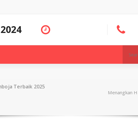
 2024
Search
for:
mboja Terbaik 2025
Menangkan Ha