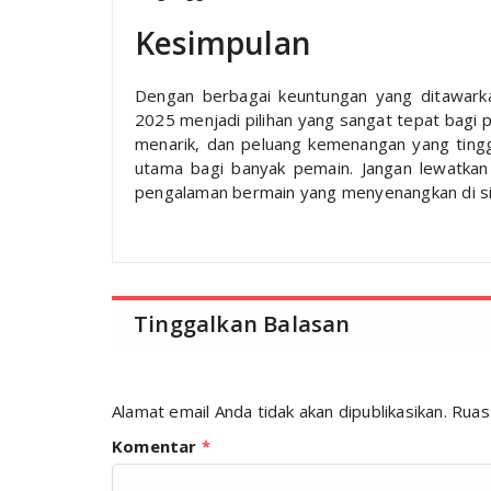
Kesimpulan
Dengan berbagai keuntungan yang ditawarka
2025 menjadi pilihan yang sangat tepat bagi 
menarik, dan peluang kemenangan yang tinggi
utama bagi banyak pemain. Jangan lewatkan
pengalaman bermain yang menyenangkan di si
Tinggalkan Balasan
Alamat email Anda tidak akan dipublikasikan.
Ruas
Komentar
*