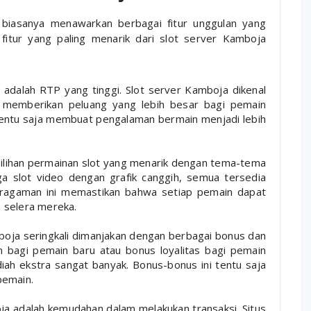
s biasanya menawarkan berbagai fitur unggulan yang
fitur yang paling menarik dari slot server Kamboja
t adalah RTP yang tinggi. Slot server Kamboja dikenal
 memberikan peluang yang lebih besar bagi pemain
tentu saja membuat pengalaman bermain menjadi lebih
ilihan permainan slot yang menarik dengan tema-tema
gga slot video dengan grafik canggih, semua tersedia
ragaman ini memastikan bahwa setiap pemain dapat
 selera mereka.
boja seringkali dimanjakan dengan berbagai bonus dan
n bagi pemain baru atau bonus loyalitas bagi pemain
ah ekstra sangat banyak. Bonus-bonus ini tentu saja
pemain.
oja adalah kemudahan dalam melakukan transaksi. Situs