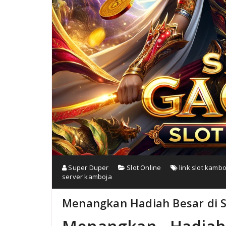
Super Duper
Slot Online
link slot kamb
server kamboja
Menangkan Hadiah Besar di S