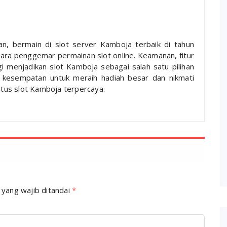
n, bermain di slot server Kamboja terbaik di tahun
para penggemar permainan slot online. Keamanan, fitur
 menjadikan slot Kamboja sebagai salah satu pilihan
 kesempatan untuk meraih hadiah besar dan nikmati
tus slot Kamboja terpercaya.
 yang wajib ditandai
*