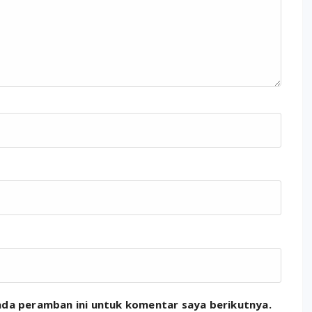
ada peramban ini untuk komentar saya berikutnya.