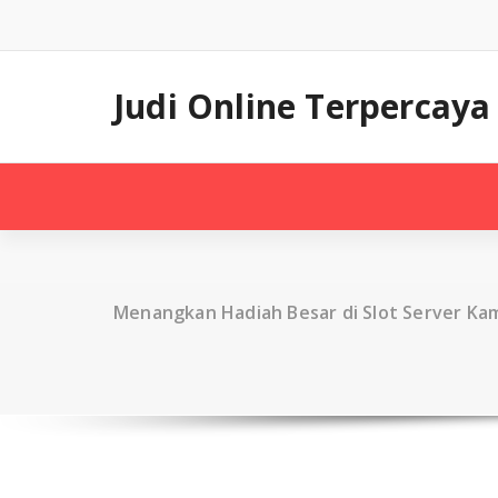
Skip
to
content
Judi Online Terpercaya
Menangkan Hadiah Besar di Slot Server Ka