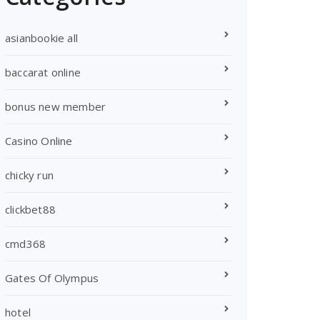
asianbookie all
baccarat online
bonus new member
Casino Online
chicky run
clickbet88
cmd368
Gates Of Olympus
hotel