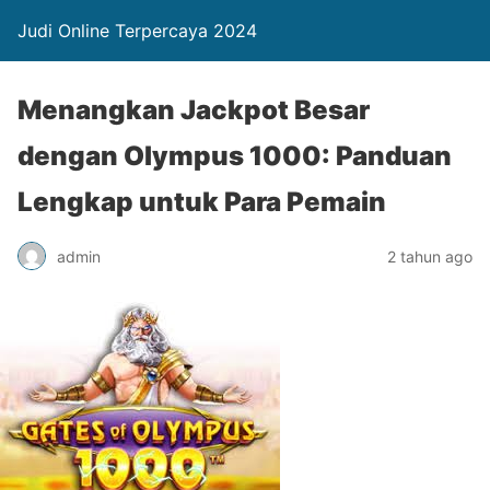
Judi Online Terpercaya 2024
Menangkan Jackpot Besar
dengan Olympus 1000: Panduan
Lengkap untuk Para Pemain
admin
2 tahun ago