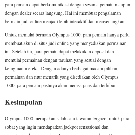
para pemain dapat berkomunikasi dengan sesama pemain maupun
dengan dealer secara langsung. Hal ini membuat pengalaman
bermain judi online menjadi lebih interaktif dan menyenangkan.
Untuk memulai bermain Olympus 1000, para pemain hanya perlu
membuat akun di situs judi online yang menyediakan permainan
ini. Setelah itu, para pemain dapat melakukan deposit dan
memulai permainan dengan taruhan yang sesuai dengan
keinginan mereka. Dengan adanya berbagai macam pilihan
permainan dan fitur menarik yang disediakan oleh Olympus
1000, para pemain pastinya akan merasa puas dan terhibur.
Kesimpulan
Olympus 1000 merupakan salah satu tawaran tergacor untuk para
sobat yang ingin mendapatkan jackpot sensasional dan