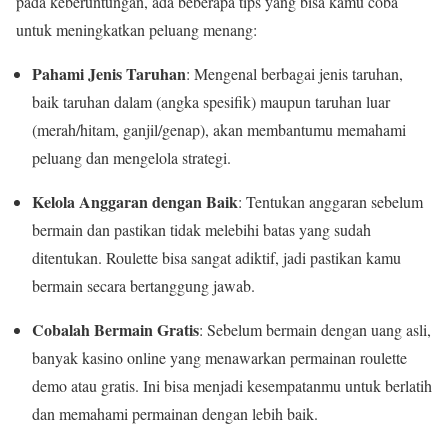
pada keberuntungan, ada beberapa tips yang bisa kamu coba
untuk meningkatkan peluang menang:
Pahami Jenis Taruhan
: Mengenal berbagai jenis taruhan,
baik taruhan dalam (angka spesifik) maupun taruhan luar
(merah/hitam, ganjil/genap), akan membantumu memahami
peluang dan mengelola strategi.
Kelola Anggaran dengan Baik
: Tentukan anggaran sebelum
bermain dan pastikan tidak melebihi batas yang sudah
ditentukan. Roulette bisa sangat adiktif, jadi pastikan kamu
bermain secara bertanggung jawab.
Cobalah Bermain Gratis
: Sebelum bermain dengan uang asli,
banyak kasino online yang menawarkan permainan roulette
demo atau gratis. Ini bisa menjadi kesempatanmu untuk berlatih
dan memahami permainan dengan lebih baik.