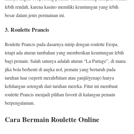
lebih rendah, karena kasino memiliki keuntungan yang lebih
besar dalam jenis permainan ini.
3. Roulette Prancis
Roulette Prancis pada dasarnya mirip dengan roulette Eropa,
tetapi ada aturan tambahan yang memberikan keuntungan lebih
bagi pemain. Salah satunya adalah aturan “La Partage”, di mana
jika bola berhenti di angka nol, pemain yang bertaruh pada
taruhan luar (seperti merah/hitam atau ganjil/genap) hanya
kehilangan setengah dari taruhan mereka. Fitur ini membuat
roulette Prancis menjadi pilihan favorit di kalangan pemain
berpengalaman.
Cara Bermain Roulette Online