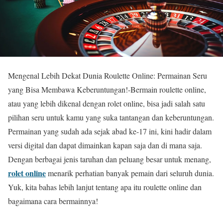
Mengenal Lebih Dekat Dunia Roulette Online: Permainan Seru
yang Bisa Membawa Keberuntungan!-Bermain roulette online,
atau yang lebih dikenal dengan rolet online, bisa jadi salah satu
pilihan seru untuk kamu yang suka tantangan dan keberuntungan.
Permainan yang sudah ada sejak abad ke-17 ini, kini hadir dalam
versi digital dan dapat dimainkan kapan saja dan di mana saja.
Dengan berbagai jenis taruhan dan peluang besar untuk menang,
rolet online
menarik perhatian banyak pemain dari seluruh dunia.
Yuk, kita bahas lebih lanjut tentang apa itu roulette online dan
bagaimana cara bermainnya!