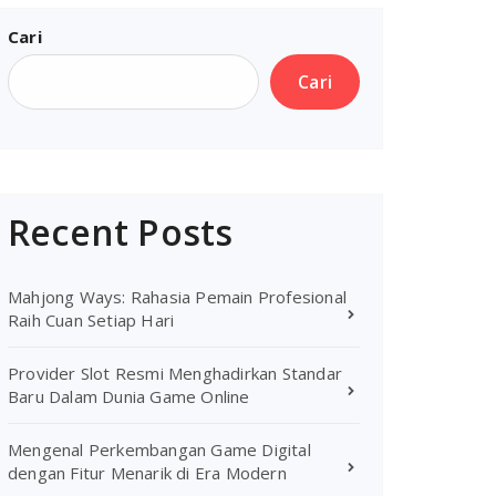
Cari
Cari
Recent Posts
Mahjong Ways: Rahasia Pemain Profesional
Raih Cuan Setiap Hari
Provider Slot Resmi Menghadirkan Standar
Baru Dalam Dunia Game Online
Mengenal Perkembangan Game Digital
dengan Fitur Menarik di Era Modern