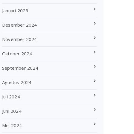
Januari 2025
Desember 2024
November 2024
Oktober 2024
September 2024
Agustus 2024
Juli 2024
Juni 2024
Mei 2024