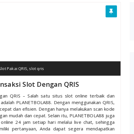
Slot Pakai QRIS
,
slot qris
saksi Slot Dengan QRIS
an QRIS – Salah satu situs slot online terbaik dan
IS adalah PLANETBOLA88. Dengan menggunakan QRIS,
 cepat dan efisien. Dengan hanya melakukan scan kode
ngan mudah dan cepat. Selain itu, PLANETBOLA88 juga
line 24 jam setiap hari melalui live chat, sehingga
miliki pertanyaan, Anda dapat segera mendapatkan