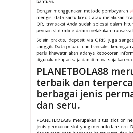
bantuan.
Dengan menggunakan metode pembayaran
s
mengisi data kartu kredit atau melakukan tr
QR, transaksi Anda sudah selesai dalam hitu
pemain slot online dalam melakukan transaks
Selain praktis, deposit via QRIS juga sang
canggih. Data pribadi dan transaksi keuangan
perlu khawatir akan adanya kebocoran infor
digunakan kapan saja dan di mana saja karena 
PLANETBOLA88 merup
terbaik dan terperc
berbagai jenis perm
dan seru.
PLANETBOLA88 merupakan situs slot online
jenis permainan slot yang menarik dan ser