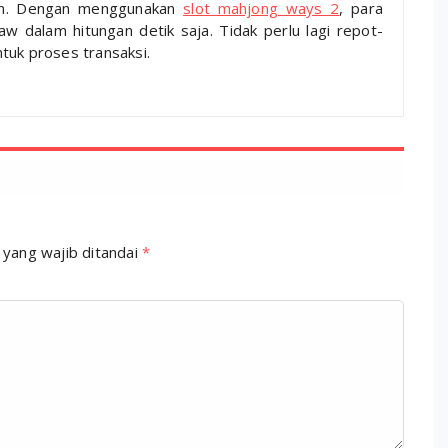
an. Dengan menggunakan
slot mahjong ways 2
, para
 dalam hitungan detik saja. Tidak perlu lagi repot-
tuk proses transaksi.
 yang wajib ditandai
*