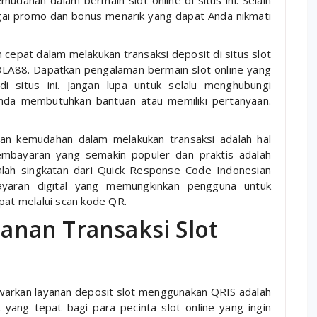
dahan dalam bermain slot online di situs ini. Selain
i promo dan bonus menarik yang dapat Anda nikmati
an cepat dalam melakukan transaksi deposit di situs slot
OLA88. Dapatkan pengalaman bermain slot online yang
 situs ini. Jangan lupa untuk selalu menghubungi
 Anda membutuhkan bantuan atau memiliki pertanyaan.
dan kemudahan dalam melakukan transaksi adalah hal
embayaran yang semakin populer dan praktis adalah
lah singkatan dari Quick Response Code Indonesian
aran digital yang memungkinkan pengguna untuk
at melalui scan kode QR.
nan Transaksi Slot
nawarkan layanan deposit slot menggunakan QRIS adalah
ang tepat bagi para pecinta slot online yang ingin