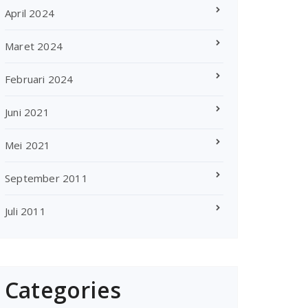
April 2024
Maret 2024
Februari 2024
Juni 2021
Mei 2021
September 2011
Juli 2011
Categories