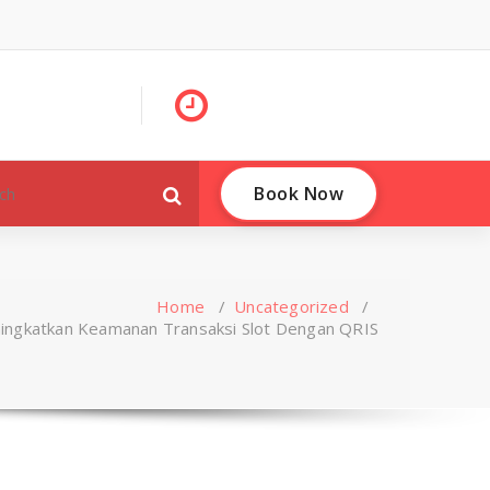
Book Now
Home
/
Uncategorized
/
ingkatkan Keamanan Transaksi Slot Dengan QRIS