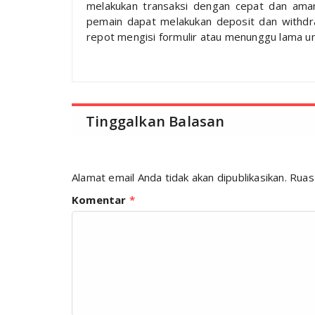
melakukan transaksi dengan cepat dan am
pemain dapat melakukan deposit dan withdraw
repot mengisi formulir atau menunggu lama un
Tinggalkan Balasan
Alamat email Anda tidak akan dipublikasikan.
Ruas
Komentar
*