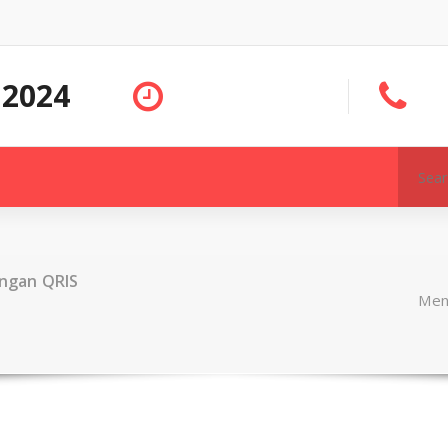
 2024
Search
for:
ngan QRIS
Men