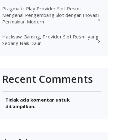
Pragmatic Play Provider Slot Resmi,
Mengenal Pengembang Slot dengan Inovasi
Permainan Modern
Hacksaw Gaming, Provider Slot Resmi yang
Sedang Naik Daun
Recent Comments
Tidak ada komentar untuk
ditampilkan.