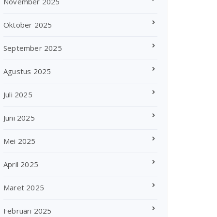
November 2025
Oktober 2025
September 2025
Agustus 2025
Juli 2025
Juni 2025
Mei 2025
April 2025
Maret 2025
Februari 2025