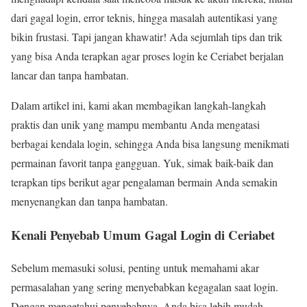
dari gagal login, error teknis, hingga masalah autentikasi yang
bikin frustasi. Tapi jangan khawatir! Ada sejumlah tips dan trik
yang bisa Anda terapkan agar proses login ke Ceriabet berjalan
lancar dan tanpa hambatan.
Dalam artikel ini, kami akan membagikan langkah-langkah
praktis dan unik yang mampu membantu Anda mengatasi
berbagai kendala login, sehingga Anda bisa langsung menikmati
permainan favorit tanpa gangguan. Yuk, simak baik-baik dan
terapkan tips berikut agar pengalaman bermain Anda semakin
menyenangkan dan tanpa hambatan.
Kenali Penyebab Umum Gagal Login di Ceriabet
Sebelum memasuki solusi, penting untuk memahami akar
permasalahan yang sering menyebabkan kegagalan saat login.
Dengan mengetahui penyebabnya, Anda bisa lebih mudah