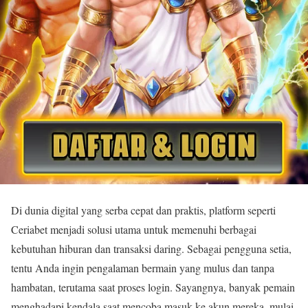
Di dunia digital yang serba cepat dan praktis, platform seperti
Ceriabet menjadi solusi utama untuk memenuhi berbagai
kebutuhan hiburan dan transaksi daring. Sebagai pengguna setia,
tentu Anda ingin pengalaman bermain yang mulus dan tanpa
hambatan, terutama saat proses login. Sayangnya, banyak pemain
menghadapi kendala saat mencoba masuk ke akun mereka, mulai