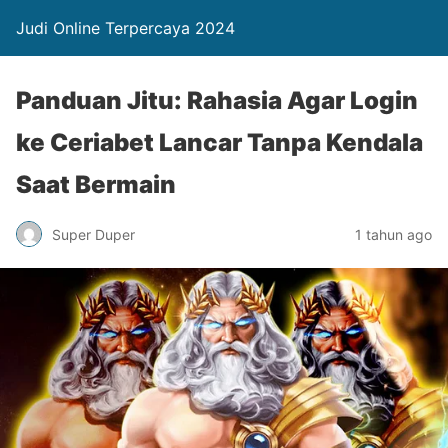
Judi Online Terpercaya 2024
Panduan Jitu: Rahasia Agar Login
ke Ceriabet Lancar Tanpa Kendala
Saat Bermain
Super Duper
1 tahun ago