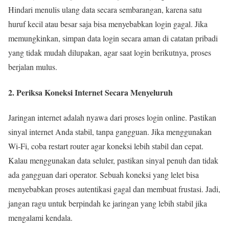
Hindari menulis ulang data secara sembarangan, karena satu
huruf kecil atau besar saja bisa menyebabkan login gagal. Jika
memungkinkan, simpan data login secara aman di catatan pribadi
yang tidak mudah dilupakan, agar saat login berikutnya, proses
berjalan mulus.
2. Periksa Koneksi Internet Secara Menyeluruh
Jaringan internet adalah nyawa dari proses login online. Pastikan
sinyal internet Anda stabil, tanpa gangguan. Jika menggunakan
Wi-Fi, coba restart router agar koneksi lebih stabil dan cepat.
Kalau menggunakan data seluler, pastikan sinyal penuh dan tidak
ada gangguan dari operator. Sebuah koneksi yang lelet bisa
menyebabkan proses autentikasi gagal dan membuat frustasi. Jadi,
jangan ragu untuk berpindah ke jaringan yang lebih stabil jika
mengalami kendala.