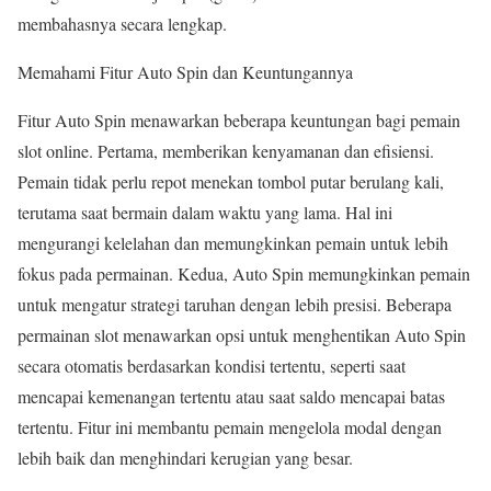
membahasnya secara lengkap.
Memahami Fitur Auto Spin dan Keuntungannya
Fitur Auto Spin menawarkan beberapa keuntungan bagi pemain
slot online. Pertama, memberikan kenyamanan dan efisiensi.
Pemain tidak perlu repot menekan tombol putar berulang kali,
terutama saat bermain dalam waktu yang lama. Hal ini
mengurangi kelelahan dan memungkinkan pemain untuk lebih
fokus pada permainan. Kedua, Auto Spin memungkinkan pemain
untuk mengatur strategi taruhan dengan lebih presisi. Beberapa
permainan slot menawarkan opsi untuk menghentikan Auto Spin
secara otomatis berdasarkan kondisi tertentu, seperti saat
mencapai kemenangan tertentu atau saat saldo mencapai batas
tertentu. Fitur ini membantu pemain mengelola modal dengan
lebih baik dan menghindari kerugian yang besar.