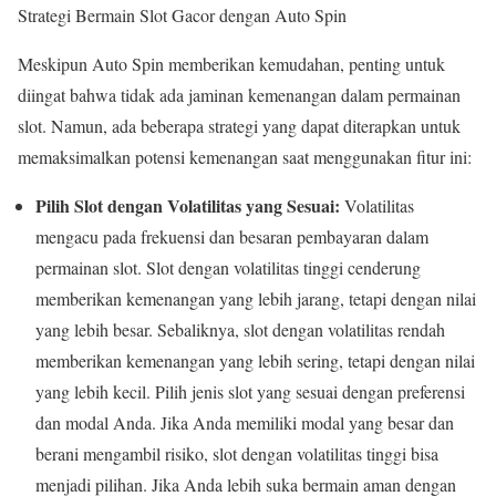
Strategi Bermain Slot Gacor dengan Auto Spin
Meskipun Auto Spin memberikan kemudahan, penting untuk
diingat bahwa tidak ada jaminan kemenangan dalam permainan
slot. Namun, ada beberapa strategi yang dapat diterapkan untuk
memaksimalkan potensi kemenangan saat menggunakan fitur ini:
Pilih Slot dengan Volatilitas yang Sesuai:
Volatilitas
mengacu pada frekuensi dan besaran pembayaran dalam
permainan slot. Slot dengan volatilitas tinggi cenderung
memberikan kemenangan yang lebih jarang, tetapi dengan nilai
yang lebih besar. Sebaliknya, slot dengan volatilitas rendah
memberikan kemenangan yang lebih sering, tetapi dengan nilai
yang lebih kecil. Pilih jenis slot yang sesuai dengan preferensi
dan modal Anda. Jika Anda memiliki modal yang besar dan
berani mengambil risiko, slot dengan volatilitas tinggi bisa
menjadi pilihan. Jika Anda lebih suka bermain aman dengan