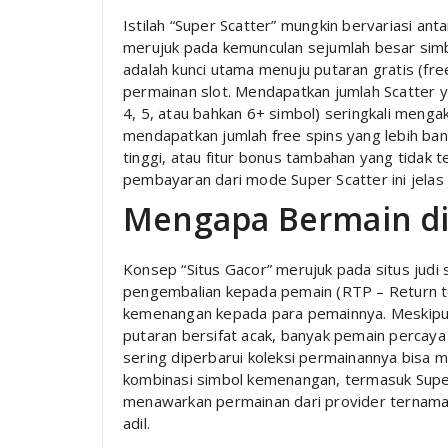
Istilah “Super Scatter” mungkin bervariasi an
merujuk pada kemunculan sejumlah besar simbo
adalah kunci utama menuju putaran gratis (fr
permainan slot. Mendapatkan jumlah Scatter y
4, 5, atau bahkan 6+ simbol) seringkali mengakt
mendapatkan jumlah free spins yang lebih ban
tinggi, atau fitur bonus tambahan yang tidak 
pembayaran dari mode Super Scatter ini jelas 
Mengapa Bermain di 
Konsep “Situs Gacor” merujuk pada situs judi s
pengembalian kepada pemain (RTP – Return to
kemenangan kepada para pemainnya. Meskipun 
putaran bersifat acak, banyak pemain percaya
sering diperbarui koleksi permainannya bisa
kombinasi simbol kemenangan, termasuk Super 
menawarkan permainan dari provider ternama 
adil.