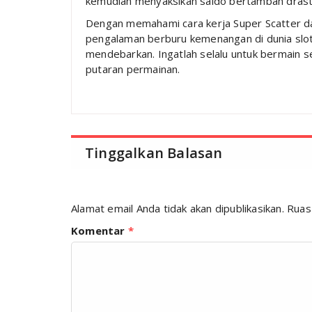
kemudian menyaksikan saldo bertambah drastis
Dengan memahami cara kerja Super Scatter da
pengalaman berburu kemenangan di dunia slot
mendebarkan. Ingatlah selalu untuk bermain 
putaran permainan.
Tinggalkan Balasan
Alamat email Anda tidak akan dipublikasikan.
Ruas
Komentar
*