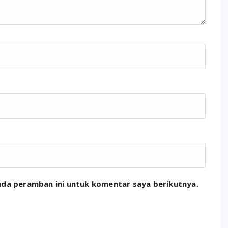
ada peramban ini untuk komentar saya berikutnya.