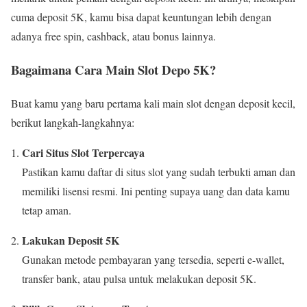
cuma deposit 5K, kamu bisa dapat keuntungan lebih dengan
adanya free spin, cashback, atau bonus lainnya.
Bagaimana Cara Main Slot Depo 5K?
Buat kamu yang baru pertama kali main slot dengan deposit kecil,
berikut langkah-langkahnya:
Cari Situs Slot Terpercaya
Pastikan kamu daftar di situs slot yang sudah terbukti aman dan
memiliki lisensi resmi. Ini penting supaya uang dan data kamu
tetap aman.
Lakukan Deposit 5K
Gunakan metode pembayaran yang tersedia, seperti e-wallet,
transfer bank, atau pulsa untuk melakukan deposit 5K.