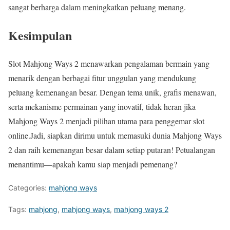
sangat berharga dalam meningkatkan peluang menang.
Kesimpulan
Slot Mahjong Ways 2 menawarkan pengalaman bermain yang
menarik dengan berbagai fitur unggulan yang mendukung
peluang kemenangan besar. Dengan tema unik, grafis menawan,
serta mekanisme permainan yang inovatif, tidak heran jika
Mahjong Ways 2 menjadi pilihan utama para penggemar slot
online.Jadi, siapkan dirimu untuk memasuki dunia Mahjong Ways
2 dan raih kemenangan besar dalam setiap putaran! Petualangan
menantimu—apakah kamu siap menjadi pemenang?
Categories:
mahjong ways
Tags:
mahjong
,
mahjong ways
,
mahjong ways 2