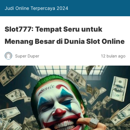
Judi Online Terpercaya 2024
Slot777: Tempat Seru untuk
Menang Besar di Dunia Slot Online
Super Duper
12 bulan ago