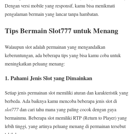
Dengan versi mobile yang responsif, kamu bisa menikmati
pengalaman bermain yang lancar tanpa hambatan.
Tips Bermain Slot777 untuk Menang
Walaupun slot adalah permainan yang mengandalkan
keberuntungan, ada beberapa tips yang bisa kamu coba untuk
meningkatkan peluang menang:
1.
Pahami Jenis Slot yang Dimainkan
Setiap jenis permainan slot memiliki aturan dan karakteristik yang
berbeda. Ada baiknya kamu mencoba beberapa jenis slot di
slot777
dan cari tahu mana yang paling cocok dengan gaya
bermainmu. Beberapa slot memiliki RTP (Return to Player) yang
lebih tinggi, yang artinya peluang menang di permainan tersebut