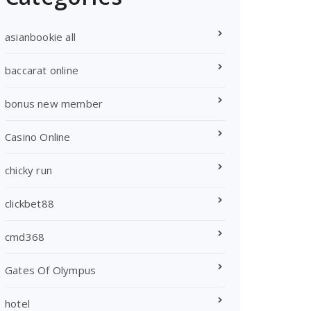
asianbookie all
baccarat online
bonus new member
Casino Online
chicky run
clickbet88
cmd368
Gates Of Olympus
hotel