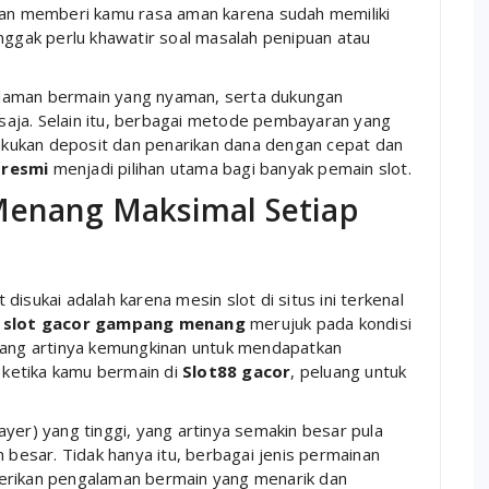
kan memberi kamu rasa aman karena sudah memiliki
nggak perlu khawatir soal masalah penipuan atau
laman bermain yang nyaman, serta dukungan
aja. Selain itu, berbagai metode pembayaran yang
kukan deposit dan penarikan dana dengan cepat dan
 resmi
menjadi pilihan utama bagi banyak pemain slot.
 Menang Maksimal Setiap
 disukai adalah karena mesin slot di situs ini terkenal
h
slot gacor gampang menang
merujuk pada kondisi
 yang artinya kemungkinan untuk mendapatkan
, ketika kamu bermain di
Slot88 gacor
, peluang untuk
ayer) yang tinggi, yang artinya semakin besar pula
esar. Tidak hanya itu, berbagai jenis permainan
erikan pengalaman bermain yang menarik dan