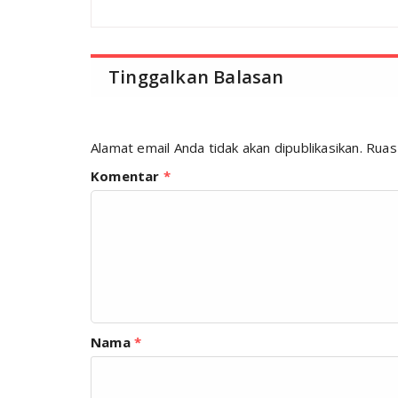
Tinggalkan Balasan
Alamat email Anda tidak akan dipublikasikan.
Ruas
Komentar
*
Nama
*