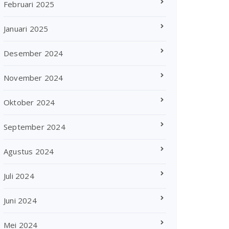
Februari 2025
Januari 2025
Desember 2024
November 2024
Oktober 2024
September 2024
Agustus 2024
Juli 2024
Juni 2024
Mei 2024