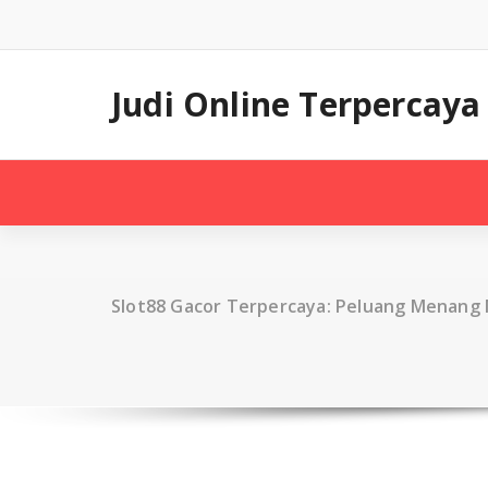
Skip
to
content
Judi Online Terpercaya
Slot88 Gacor Terpercaya: Peluang Menang 