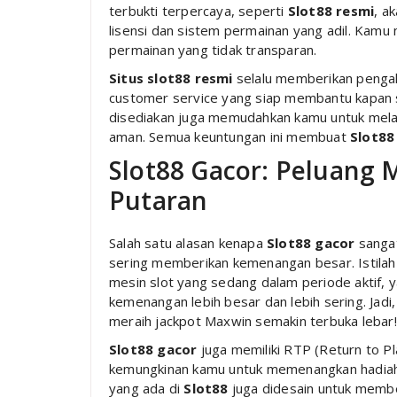
terbukti terpercaya, seperti
Slot88 resmi
, a
lisensi dan sistem permainan yang adil. Kamu 
permainan yang tidak transparan.
Situs slot88 resmi
selalu memberikan penga
customer service yang siap membantu kapan s
disediakan juga memudahkan kamu untuk mela
aman. Semua keuntungan ini membuat
Slot88
Slot88 Gacor: Peluang
Putaran
Salah satu alasan kenapa
Slot88 gacor
sangat
sering memberikan kemenangan besar. Istila
mesin slot yang sedang dalam periode aktif,
kemenangan lebih besar dan lebih sering. Jadi
meraih jackpot Maxwin semakin terbuka lebar!
Slot88 gacor
juga memiliki RTP (Return to Pl
kemungkinan kamu untuk memenangkan hadiah b
yang ada di
Slot88
juga didesain untuk memb