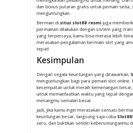
dan bonus putaran gratis untuk pemain setia
menguntungkan.
Bermain di
situs slot88 resmi
juga memberik
permainan dilakukan dengan sistem yang trans
yang terpercaya, kamu bisa merasa lebih tenan
merasakan pengalaman bermain slot yang a
tepat!
Kesimpulan
Dengan segala keuntungan yang ditawarkan,
menguntungkan bagi para pemain slot online.
kesempatan untuk meraih kemenangan besar, b
untuk memanfaatkan waktu yang tepat denga
menangmu semakin besar.
Jadi, jika kamu ingin merasakan sensasi berm
keuntungan besar, langsung saja coba
Slot88
seru, dan buktikan sendiri keberuntunganmu d