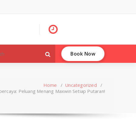
Book Now
Home
/
Uncategorized
/
percaya: Peluang Menang Maxwin Setiap Putaran!