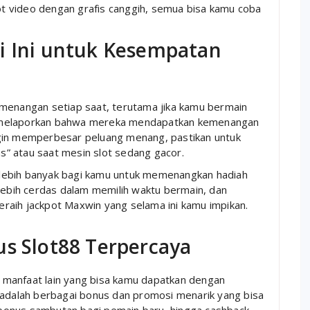
lot video dengan grafis canggih, semua bisa kamu coba
i Ini untuk Kesempatan
emenangan setiap saat, terutama jika kamu bermain
g melaporkan bahwa mereka mendapatkan kemenangan
 ingin memperbesar peluang menang, pastikan untuk
” atau saat mesin slot sedang gacor.
ebih banyak bagi kamu untuk memenangkan hadiah
 lebih cerdas dalam memilih waktu bermain, dan
raih jackpot Maxwin yang selama ini kamu impikan.
us Slot88 Terpercaya
 manfaat lain yang bisa kamu dapatkan dengan
a adalah berbagai bonus dan promosi menarik yang bisa
bonus sambutan bagi pemain baru, hingga cashback