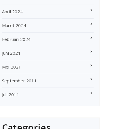
April 2024
Maret 2024
Februari 2024
Juni 2021
Mei 2021
September 2011
Juli 2011
Categories