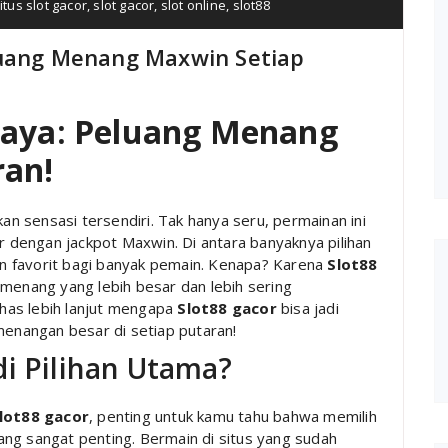
itus slot gacor
,
slot gacor
,
slot online
,
slot88
luang Menang Maxwin Setiap
caya: Peluang Menang
ran!
 sensasi tersendiri. Tak hanya seru, permainan ini
dengan jackpot Maxwin. Di antara banyaknya pilihan
an favorit bagi banyak pemain. Kenapa? Karena
Slot88
menang yang lebih besar dan lebih sering
bahas lebih lanjut mengapa
Slot88 gacor
bisa jadi
menangan besar di setiap putaran!
di Pilihan Utama?
lot88 gacor
, penting untuk kamu tahu bahwa memilih
ng sangat penting. Bermain di situs yang sudah