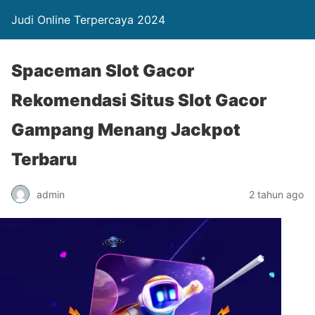
Judi Online Terpercaya 2024
Spaceman Slot Gacor
Rekomendasi Situs Slot Gacor
Gampang Menang Jackpot
Terbaru
admin
2 tahun ago