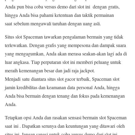
Anda pun bisa coba versus demo dari slot ini dengan gratis,
hingga Anda bisa pahami ketentuan dan taktik permainan
saat sebelum mengawali taruhan dengan uang asli.
Situs slot Spaceman tawarkan pengalaman bermain yang tidak
terlewatkan. Dengan grafis yang mempesona dan dampak suara
yang mengagumkan, Anda akan merasa seakan-akan lagi ada di
luar angkasa. Tiap perputaran slot ini memberi peluang untuk
meraih kemenangan besar dan jadi raja jackpot.
Menjadi satu diantara situs slot gacor terbaik, Spaceman slot
jamin kredibilitas dan keamanan data personal Anda, hingga
Anda bisa bermain dengan tenang dan fokus pada kemenangan
Anda.
Tetapkan opsi Anda dan rasakan sensasi bermain slot Spaceman
saat ini . Dapatkan serunya dan keuntungan yang ditawari oleh
situs ini. Jangan sangsi untuk coba versus demo dari slot ini