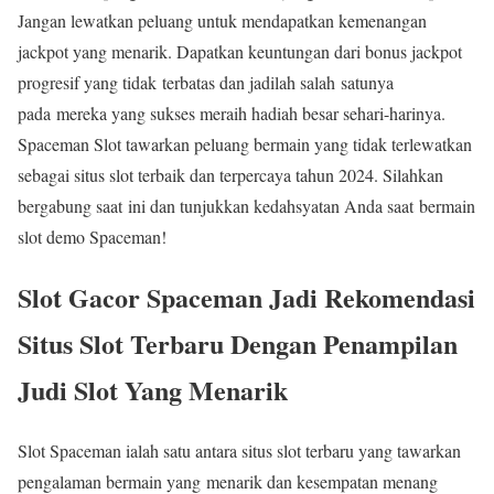
Jangan lewatkan peluang untuk mendapatkan kemenangan
jackpot yang menarik. Dapatkan keuntungan dari bonus jackpot
progresif yang tidak terbatas dan jadilah salah satunya
pada mereka yang sukses meraih hadiah besar sehari-harinya.
Spaceman Slot tawarkan peluang bermain yang tidak terlewatkan
sebagai situs slot terbaik dan terpercaya tahun 2024. Silahkan
bergabung saat ini dan tunjukkan kedahsyatan Anda saat bermain
slot demo Spaceman!
Slot Gacor Spaceman Jadi Rekomendasi
Situs Slot Terbaru Dengan Penampilan
Judi Slot Yang Menarik
Slot Spaceman ialah satu antara situs slot terbaru yang tawarkan
pengalaman bermain yang menarik dan kesempatan menang