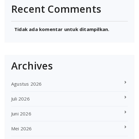
Recent Comments
Tidak ada komentar untuk ditampilkan.
Archives
Agustus 2026
Juli 2026
Juni 2026
Mei 2026