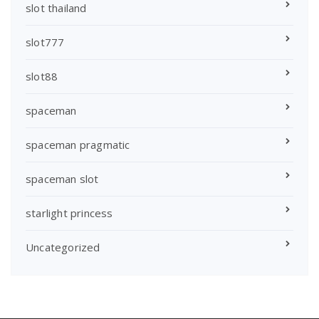
slot thailand
slot777
slot88
spaceman
spaceman pragmatic
spaceman slot
starlight princess
Uncategorized