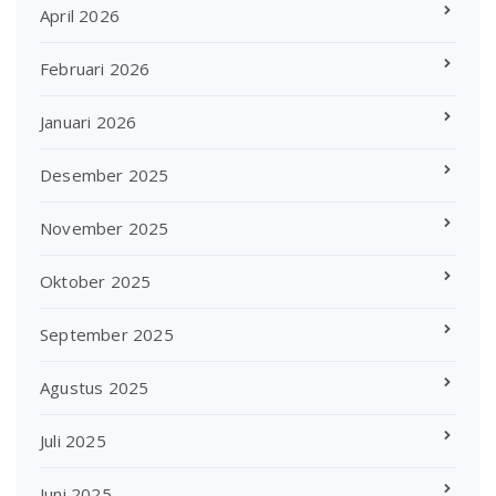
April 2026
Februari 2026
Januari 2026
Desember 2025
November 2025
Oktober 2025
September 2025
Agustus 2025
Juli 2025
Juni 2025