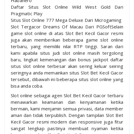
Habanero
Daftar Situs Slot Online Wild West Gold Dari
Pragmatic Play
Situs Slot Online 777 Mega Deluxe Dari Microgaming
Slot Tergacor Dreams Of Macau Dari PGSoftSelain
game slot online di atas Slot Bet Kecil Gacor resmi
juga akan memberikan beberapa game slot online
terbaru, yang memiliki nilai RTP tinggi. Saran dari
kami apabila situs judi slot online masih tergolong
baru, tingkat kemenangan dan bonus jackpot daftar
situs slot online terbesar akan sering keluar seiring
seringnya anda memainkan situs Slot Bet Kecil Gacor
tersebut, dibawah ini beberapa situs slot online yang
bisa anda coba.
Slot online sebagai agen Slot Bet Kecil Gacor terbaru
menawarkan keamanan dan kenyamanan ketika
bermain, kami menjamin semua privasi, data member
aman dan tidak terpublish. Dengan tampilan Slot Bet
Kecil Gacor resmi modern dan responsive juga fitur
sangat lengkap pastinya membuat nyaman ketika