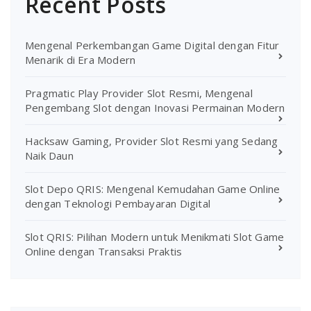
Recent Posts
Mengenal Perkembangan Game Digital dengan Fitur
Menarik di Era Modern
Pragmatic Play Provider Slot Resmi, Mengenal
Pengembang Slot dengan Inovasi Permainan Modern
Hacksaw Gaming, Provider Slot Resmi yang Sedang
Naik Daun
Slot Depo QRIS: Mengenal Kemudahan Game Online
dengan Teknologi Pembayaran Digital
Slot QRIS: Pilihan Modern untuk Menikmati Slot Game
Online dengan Transaksi Praktis