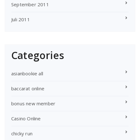
September 2011
Juli 2011
Categories
asianbookie all
baccarat online
bonus new member
Casino Online
chicky run