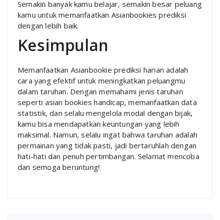
Semakin banyak kamu belajar, semakin besar peluang
kamu untuk memanfaatkan Asianbookies prediksi
dengan lebih baik.
Kesimpulan
Memanfaatkan Asianbookie prediksi harian adalah
cara yang efektif untuk meningkatkan peluangmu
dalam taruhan. Dengan memahami jenis taruhan
seperti asian bookies handicap, memanfaatkan data
statistik, dan selalu mengelola modal dengan bijak,
kamu bisa mendapatkan keuntungan yang lebih
maksimal. Namun, selalu ingat bahwa taruhan adalah
permainan yang tidak pasti, jadi bertaruhlah dengan
hati-hati dan penuh pertimbangan. Selamat mencoba
dan semoga beruntung!