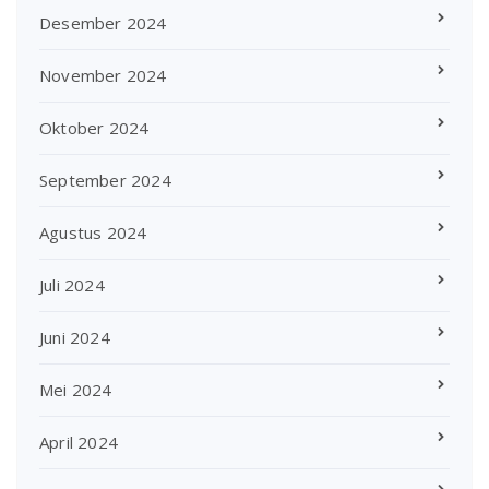
Desember 2024
November 2024
Oktober 2024
September 2024
Agustus 2024
Juli 2024
Juni 2024
Mei 2024
April 2024