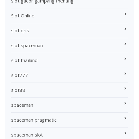
slot gacor gampang menang
Slot Online
slot qris
slot spaceman
slot thailand
slot777
slot88
spaceman
spaceman pragmatic
spaceman slot