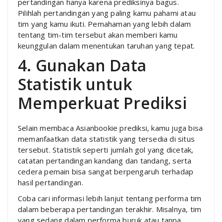
pertandingan hanya karena prediksinya bagus.
Pilihlah pertandingan yang paling kamu pahami atau
tim yang kamu ikuti. Pemahaman yang lebih dalam
tentang tim-tim tersebut akan memberi kamu
keunggulan dalam menentukan taruhan yang tepat.
4. Gunakan Data
Statistik untuk
Memperkuat Prediksi
Selain membaca Asianbookie prediksi, kamu juga bisa
memanfaatkan data statistik yang tersedia di situs
tersebut. Statistik seperti jumlah gol yang dicetak,
catatan pertandingan kandang dan tandang, serta
cedera pemain bisa sangat berpengaruh terhadap
hasil pertandingan.
Coba cari informasi lebih lanjut tentang performa tim
dalam beberapa pertandingan terakhir. Misalnya, tim
yang sedang dalam performa buruk atau tanpa