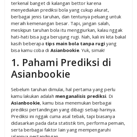
terkenal banget di kalangan bettor karena
menyediakan prediksi bola yang cukup akurat,
berbagai jenis taruhan, dan tentunya peluang untuk
meraih kemenangan besar. Tapi, jangan salah,
meskipun taruhan bola itu menggiurkan, kalau nggak
hati-hati bisa juga berujung rugi. Nah, kali ini kita bakal
kasih beberapa
tips main bola tanpa rugi
yang
bisa kamu coba di
Asianbookie
. Yuk, simak!
1. Pahami Prediksi di
Asianbookie
Sebelum taruhan dimulai, hal pertama yang perlu
kamu lakukan adalah
menganalisis prediksi
. Di
Asianbookie
, kamu bisa menemukan berbagai
prediksi pertandingan yang dibagi setiap harinya.
Prediksi ini nggak cuma asal tebak, tapi biasanya
didasarkan pada data statistik tim, performa pemain,
serta berbagai faktor lain yang mempengaruhi
jalannya pertandingan.