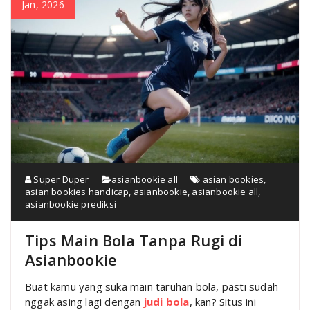
Jan, 2026
Super Duper
asianbookie all
asian bookies
,
asian bookies handicap
,
asianbookie
,
asianbookie all
,
asianbookie prediksi
Tips Main Bola Tanpa Rugi di
Asianbookie
Buat kamu yang suka main taruhan bola, pasti sudah
nggak asing lagi dengan
judi bola
, kan? Situs ini