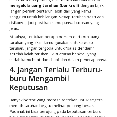
mengelola uang taruhan (bankroll)
dengan bijak.
Jangan pernah bertaruh lebih dari yang kamu
sanggupi untuk kehilangan. Setiap taruhan pasti ada
risikonya, jadi pastikan kamu punya batasan yang
jelas.
Misalnya, tentukan berapa persen dari total uang
taruhan yang akan kamu gunakan untuk setiap
taruhan. Jangan tergoda untuk “balas dendam”
setelah kalah taruhan. Ikuti aturan bankroll yang
sudah kamu buat dan disiplinlah dalam penerapannya.
4. Jangan Terlalu Terburu-
buru Mengambil
Keputusan
Banyak bettor yang merasa tertekan untuk segera
memilih taruhan begitu melihat peluang besar.
Padahal, ini bisa berujung pada keputusan terburu-
buru yang justru merugikan. Jangan lupa untuk selalu