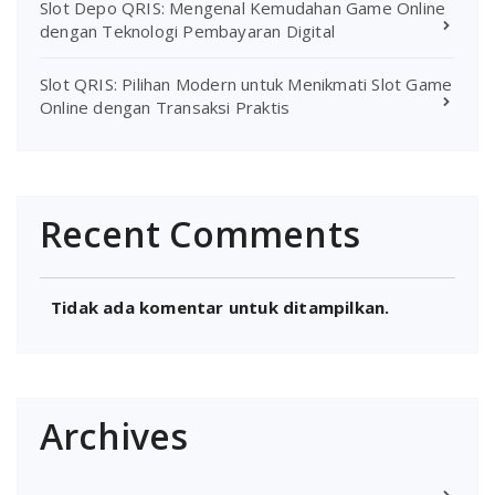
Slot Depo QRIS: Mengenal Kemudahan Game Online
dengan Teknologi Pembayaran Digital
Slot QRIS: Pilihan Modern untuk Menikmati Slot Game
Online dengan Transaksi Praktis
Recent Comments
Tidak ada komentar untuk ditampilkan.
Archives