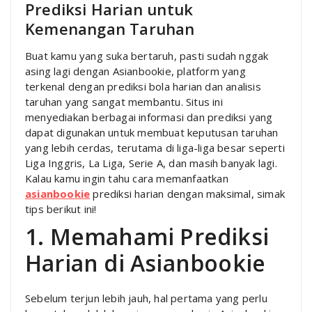
Prediksi Harian untuk
Kemenangan Taruhan
Buat kamu yang suka bertaruh, pasti sudah nggak
asing lagi dengan Asianbookie, platform yang
terkenal dengan prediksi bola harian dan analisis
taruhan yang sangat membantu. Situs ini
menyediakan berbagai informasi dan prediksi yang
dapat digunakan untuk membuat keputusan taruhan
yang lebih cerdas, terutama di liga-liga besar seperti
Liga Inggris, La Liga, Serie A, dan masih banyak lagi.
Kalau kamu ingin tahu cara memanfaatkan
asianbookie
prediksi harian dengan maksimal, simak
tips berikut ini!
1. Memahami Prediksi
Harian di Asianbookie
Sebelum terjun lebih jauh, hal pertama yang perlu