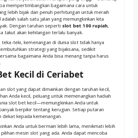
npa mempertimbangkan bagaimana cara untuk
yang lebih bijak dan penuh perhitungan untuk meraih
l
adalah salah satu jalan yang memungkinkan kita
ak. Dengan taruhan seperti
slot bet 100 rupiah
,
a takut akan kehilangan terlalu banyak.
teka-teki, kemenangan di dunia slot tidak hanya
mbutuhkan strategi yang bijaksana, sedikit
i bersama bagaimana Anda bisa menang tanpa harus
.
et Kecil di Ceriabet
n slot yang dapat dimainkan dengan taruhan kecil,
uhan Anda kecil, peluang untuk memenangkan hadiah
 dunia slot bet kecil—memungkinkan Anda untuk
banyak berpikir tentang kerugian. Setiap putaran
h dekat kepada kemenangan.
kan Anda untuk bermain lebih lama, menikmati lebih
 pilihan mesin slot yang ada. Anda dapat mencoba