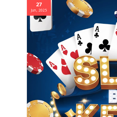
27
Jun, 2025