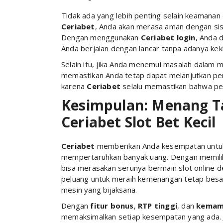
Tidak ada yang lebih penting selain keamanan
Ceriabet
, Anda akan merasa aman dengan sist
Dengan menggunakan
Ceriabet login
, Anda 
Anda berjalan dengan lancar tanpa adanya ke
Selain itu, jika Anda menemui masalah dalam 
memastikan Anda tetap dapat melanjutkan per
karena
Ceriabet
selalu memastikan bahwa pe
Kesimpulan: Menang Ta
Ceriabet Slot Bet Kecil
Ceriabet
memberikan Anda kesempatan untuk 
mempertaruhkan banyak uang. Dengan memil
bisa merasakan serunya bermain slot online de
peluang untuk meraih kemenangan tetap besar
mesin yang bijaksana.
Dengan
fitur bonus
,
RTP tinggi
, dan
kemamp
memaksimalkan setiap kesempatan yang ada. J