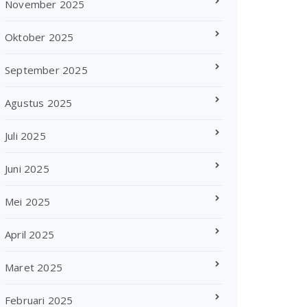
November 2025
Oktober 2025
September 2025
Agustus 2025
Juli 2025
Juni 2025
Mei 2025
April 2025
Maret 2025
Februari 2025