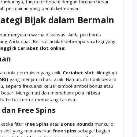
eunikannya, tanpa terbebani dengan taruhan besar
alah permainan yang penuh kebebasan.
ategi Bijak dalam Bermain
bar menyusun warna di kanvas, Anda pun harus
yang Anda buat. Berikut adalah beberapa strategi yang
inggi
di
Ceriabet slot online
:
nan
dan pola permainan yang unik.
Ceriabet slot
dilengkapi
RNG)
yang menjamin hasil acak. Namun, itu tidak berarti
, seperti frekuensi keluar simbol-simbol bonus atau
 besar. Mengamati dan memahami pola ini bisa
u terbaik untuk memasang taruhan.
 dan Free Spins
etika fitur
Free Spins
atau
Bonus Rounds
muncul di
in slot yang menawarkan
free spins
sebagai bagian