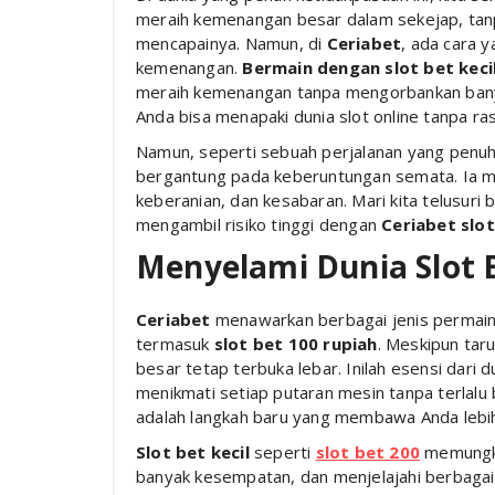
meraih kemenangan besar dalam sekejap, ta
mencapainya. Namun, di
Ceriabet
, ada cara 
kemenangan.
Bermain dengan slot bet keci
meraih kemenangan tanpa mengorbankan bany
Anda bisa menapaki dunia slot online tanpa ras
Namun, seperti sebuah perjalanan yang penuh 
bergantung pada keberuntungan semata. Ia me
keberanian, dan kesabaran. Mari kita telusur
mengambil risiko tinggi dengan
Ceriabet slot
Menyelami Dunia Slot B
Ceriabet
menawarkan berbagai jenis permaina
termasuk
slot bet 100 rupiah
. Meskipun tar
besar tetap terbuka lebar. Inilah esensi dari
menikmati setiap putaran mesin tanpa terlalu 
adalah langkah baru yang membawa Anda lebi
Slot bet kecil
seperti
slot bet 200
memungkin
banyak kesempatan, dan menjelajahi berbagai