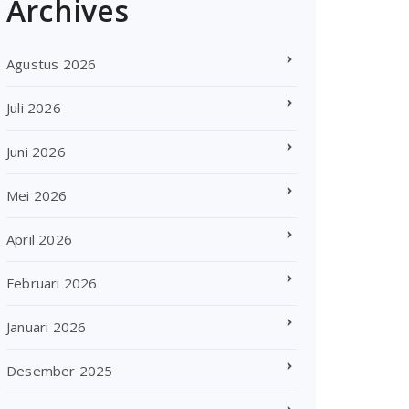
Archives
Agustus 2026
Juli 2026
Juni 2026
Mei 2026
April 2026
Februari 2026
Januari 2026
Desember 2025