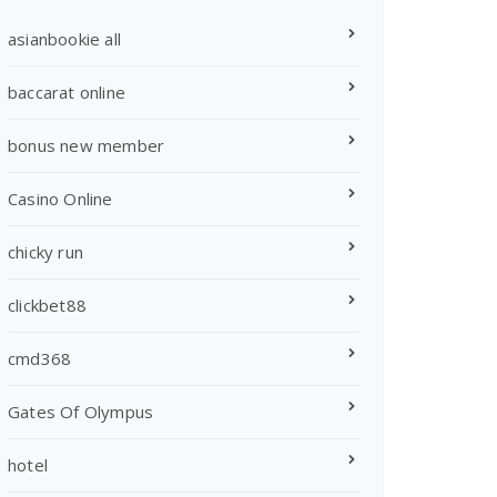
asianbookie all
baccarat online
bonus new member
Casino Online
chicky run
clickbet88
cmd368
Gates Of Olympus
hotel