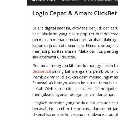
Login Cepat & Aman: ClickBet8
Di era digital saat ini, aktivitas berjudi dan t
satu platform yang cukup populer di Indonesi
permainan menarik mulai dari taruhan olahraga,
kapan saja dan di mana saja. Namun, sebagai
menjadi prioritas utama. Maka dari itu, penti
link alternatif ClickBet88.
Pertama, mengapa kita perlu menggunakan link 
clickbet88
sering kali mengalami pemblokiran d
Pemblokiran ini dilakukan demi melindungi mas
finansial. Akibatnya, akses ke situs utama bis
sekali. Oleh karena itu, link alternatif menjad
mengakses layanan dengan lancar dan aman.
Langkah pertama yang perlu dilakukan adalah 
berasal dari sumber terpercaya dan resmi. Ja
dikenal karena risiko terpapar malware atau phi