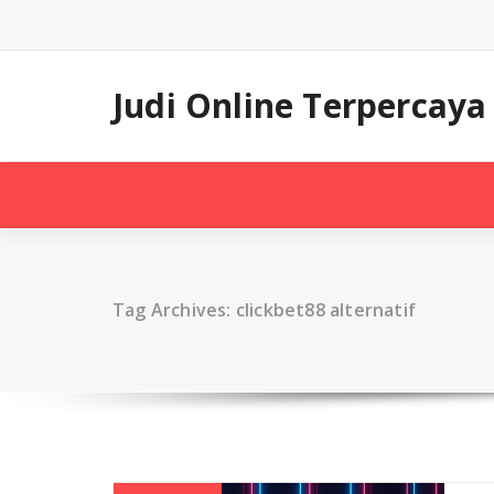
Skip
to
content
Judi Online Terpercaya
Tag Archives: clickbet88 alternatif