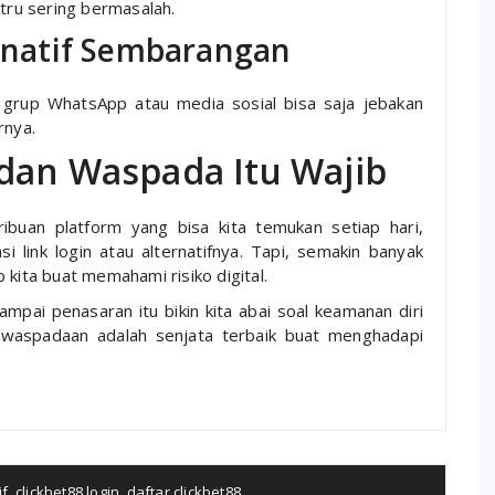
stru sering bermasalah.
ernatif Sembarangan
grup WhatsApp atau media sosial bisa saja jebakan
rnya.
dan Waspada Itu Wajib
ibuan platform yang bisa kita temukan setiap hari,
si link login atau alternatifnya. Tapi, semakin banyak
 kita buat memahami risiko digital.
mpai penasaran itu bikin kita abai soal keamanan diri
n kewaspadaan adalah senjata terbaik buat menghadapi
if
,
clickbet88 login
,
daftar clickbet88