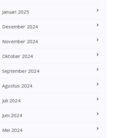
Januari 2025
Desember 2024
November 2024
Oktober 2024
September 2024
Agustus 2024
Juli 2024
Juni 2024
Mei 2024