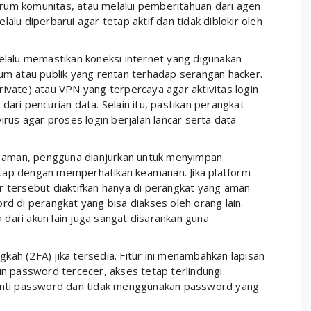
orum komunitas, atau melalui pemberitahuan dari agen
lalu diperbarui agar tetap aktif dan tidak diblokir oleh
elalu memastikan koneksi internet yang digunakan
um atau publik yang rentan terhadap serangan hacker.
private) atau VPN yang terpercaya agar aktivitas login
 dari pencurian data. Selain itu, pastikan perangkat
rus agar proses login berjalan lancar serta data
n aman, pengguna dianjurkan untuk menyimpan
tetap dengan memperhatikan keamanan. Jika platform
tur tersebut diaktifkan hanya di perangkat yang aman
d di perangkat yang bisa diakses oleh orang lain.
ari akun lain juga sangat disarankan guna
langkah (2FA) jika tersedia. Fitur ini menambahkan lapisan
n password tercecer, akses tetap terlindungi.
anti password dan tidak menggunakan password yang