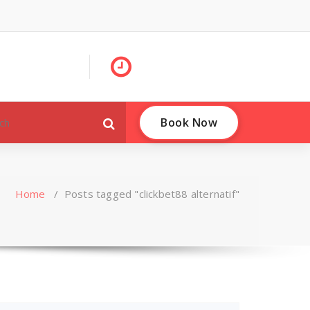
Book Now
Home
/
Posts tagged "clickbet88 alternatif"