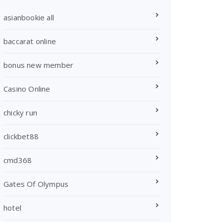
asianbookie all
baccarat online
bonus new member
Casino Online
chicky run
clickbet88
cmd368
Gates Of Olympus
hotel