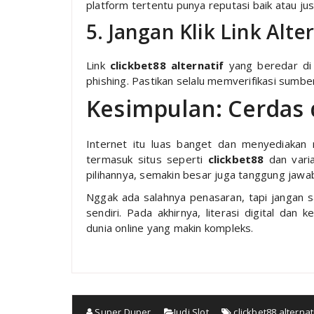
platform tertentu punya reputasi baik atau ju
5. Jangan Klik Link Alt
Link
clickbet88 alternatif
yang beredar di 
phishing. Pastikan selalu memverifikasi sumbe
Kesimpulan: Cerdas 
Internet itu luas banget dan menyediakan r
termasuk situs seperti
clickbet88
dan varia
pilihannya, semakin besar juga tanggung jawab
Nggak ada salahnya penasaran, tapi jangan sa
sendiri. Pada akhirnya, literasi digital da
dunia online yang makin kompleks.
Super Duper
Judi Slot
clickbet88 alternat