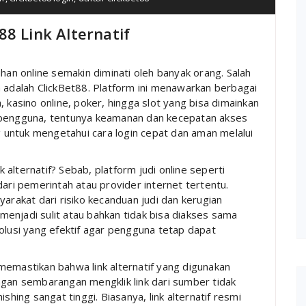
8 Link Alternatif
aruhan online semakin diminati oleh banyak orang. Salah
a adalah ClickBet88. Platform ini menawarkan berbagai
 kasino online, poker, hingga slot yang bisa dimainkan
 pengguna, tentunya keamanan dan kecepatan akses
ng untuk mengetahui cara login cepat dan aman melalui
alternatif? Sebab, platform judi online seperti
ari pemerintah atau provider internet tertentu.
yarakat dari risiko kecanduan judi dan kerugian
a menjadi sulit atau bahkan tidak bisa diakses sama
i solusi yang efektif agar pengguna tetap dapat
memastikan bahwa link alternatif yang digunakan
ngan sembarangan mengklik link dari sumber tidak
shing sangat tinggi. Biasanya, link alternatif resmi