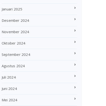
Januari 2025
Desember 2024
November 2024
Oktober 2024
September 2024
Agustus 2024
Juli 2024
Juni 2024
Mei 2024