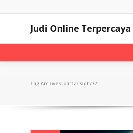
Skip
to
content
Judi Online Terpercaya
Tag Archives: daftar slot777