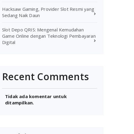
Hacksaw Gaming, Provider Slot Resmi yang
Sedang Naik Daun
Slot Depo QRIS: Mengenal Kemudahan
Game Online dengan Teknologi Pembayaran
Digital
Recent Comments
Tidak ada komentar untuk
ditampilkan.