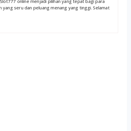
Slot777 online menjadi pilihan yang tepat bagi para
n yang seru dan peluang menang yang tinggi. Selamat