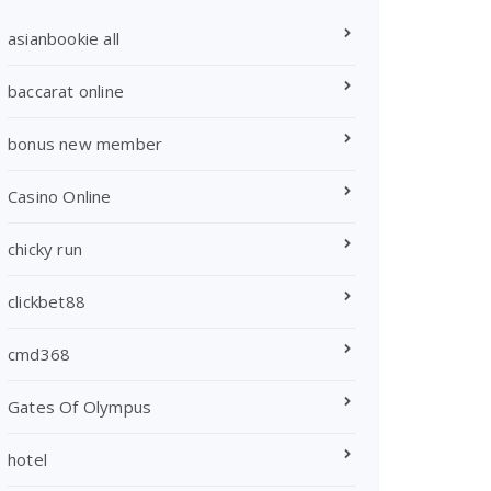
asianbookie all
baccarat online
bonus new member
Casino Online
chicky run
clickbet88
cmd368
Gates Of Olympus
hotel