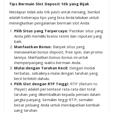
Tips Bermain Slot Deposit 10k yang Bijak
Meskipun tidak ada trik pasti untuk menang, berikut
adalah beberapa tips yang bisa Anda lakukan untuk
meningkatkan pengalaman bermain slot Anda:
Pilih Situs yang Terpercaya:
Pastikan situs yang
Anda pilih memiliki lisensi resmi dan reputasi yang
baik.
Manfaatkan Bonus:
Banyak situs yang
menawarkan bonus deposit, free spin, dan promo
lainnya. Manfaatkan bonus-bonus ini untuk
memperpanjang waktu bermain Anda.
Mulai dengan Taruhan Kecil:
Dengan modal
terbatas, sebaiknya mulai dengan taruhan yang
kecil terlebih dahulu.
Pilih Slot dengan RTP
Tinggi:
RTP (Return to
Player)
adalah persentase rata-rata dari total
taruhan yang dikembalikan kepada pemain dalam
jangka
panjang. Semakin tinggi RTP, semakin
besar peluang Anda untuk mendapatkan
kembali
uang taruhan.