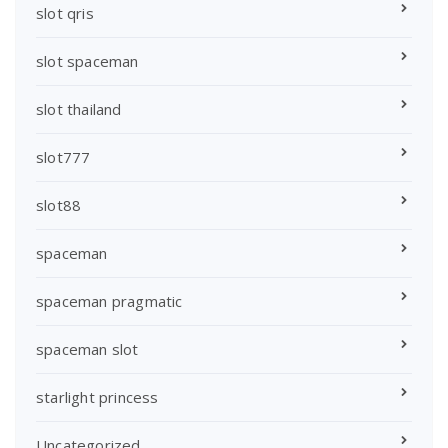
slot qris
slot spaceman
slot thailand
slot777
slot88
spaceman
spaceman pragmatic
spaceman slot
starlight princess
Uncategorized