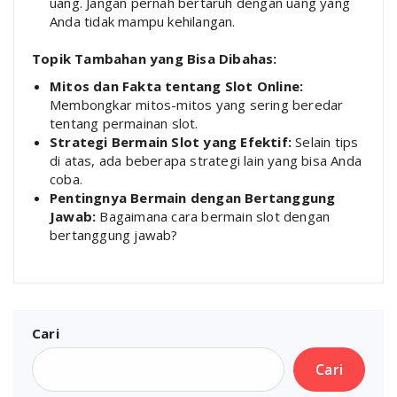
uang. Jangan pernah bertaruh dengan uang yang
Anda tidak mampu kehilangan.
Topik Tambahan yang Bisa Dibahas:
Mitos dan Fakta tentang Slot Online:
Membongkar mitos-mitos yang sering beredar
tentang permainan slot.
Strategi Bermain Slot yang Efektif:
Selain tips
di atas, ada beberapa strategi lain yang bisa Anda
coba.
Pentingnya Bermain dengan Bertanggung
Jawab:
Bagaimana cara bermain slot dengan
bertanggung jawab?
Cari
Cari