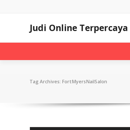
Skip
to
content
Judi Online Terpercaya
Tag Archives: FortMyersNailSalon