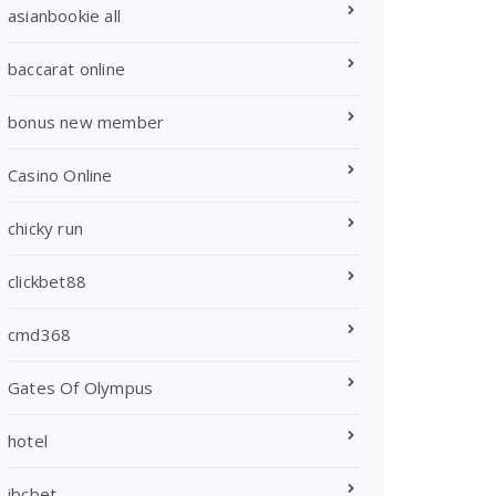
asianbookie all
baccarat online
bonus new member
Casino Online
chicky run
clickbet88
cmd368
Gates Of Olympus
hotel
ibcbet