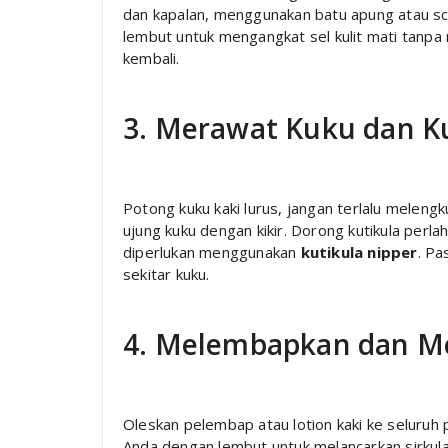
dan kapalan, menggunakan batu apung atau sc
lembut untuk mengangkat sel kulit mati tanpa me
kembali.
3. Merawat Kuku dan K
Potong kuku kaki lurus, jangan terlalu melen
ujung kuku dengan kikir. Dorong kutikula perl
diperlukan menggunakan
kutikula nipper
. Pa
sekitar kuku.
4. Melembapkan dan M
Oleskan pelembap atau lotion kaki ke seluruh pe
Anda dengan lembut untuk melancarkan sirkul