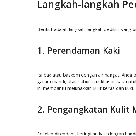
Langkah-langkah Pe
Berikut adalah langkah-langkah pedikur yang bi
1. Perendaman Kaki
Isi bak atau baskom dengan air hangat. Anda
garam mandi, atau sabun cair khusus kaki unt
ini membantu melunakkan kulit keras dan kuku,
2. Pengangkatan Kulit 
Setelah direndam, keringkan kaki dengan hand