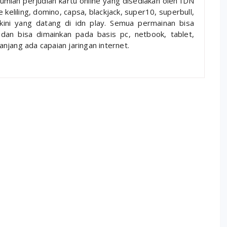
mlah perjudian kartu online yang disediakan oleh IDN
 keliling, domino, capsa, blackjack, super10, superbull,
kini yang datang di idn play. Semua permainan bisa
dan bisa dimainkan pada basis pc, netbook, tablet,
njang ada capaian jaringan internet.