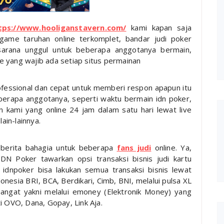
tps://www.hooliganstavern.com/
kami kapan saja
game taruhan online terkomplet, bandar judi poker
sarana unggul untuk beberapa anggotanya bermain,
ine yang wajib ada setiap situs permainan
ofessional dan cepat untuk memberi respon apapun itu
berapa anggotanya, seperti waktu bermain idn poker,
 kami yang online 24 jam dalam satu hari lewat live
ain-lainnya.
h berita bahagia untuk beberapa
fans judi
online. Ya,
DN Poker tawarkan opsi transaksi bisnis judi kartu
 idnpoker bisa lakukan semua transaksi bisnis lewat
ndonesia BRI, BCA, Berdikari, Cimb, BNI, melalui pulsa XL
hangat yakni melalui emoney (Elektronik Money) yang
i OVO, Dana, Gopay, Link Aja.