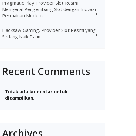
Pragmatic Play Provider Slot Resmi,
Mengenal Pengembang Slot dengan Inovasi
Permainan Modern
Hacksaw Gaming, Provider Slot Resmi yang
Sedang Naik Daun
Recent Comments
Tidak ada komentar untuk
ditampilkan.
Archives