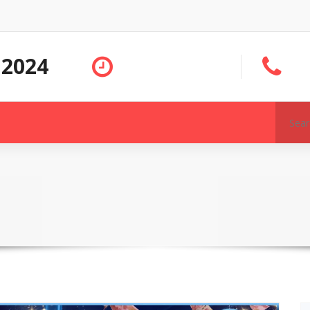
 2024
Search
for: