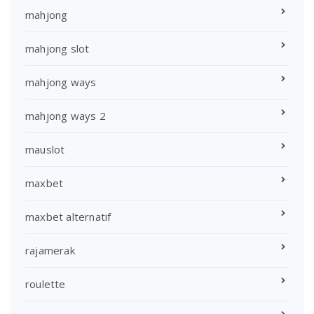
mahjong
mahjong slot
mahjong ways
mahjong ways 2
mauslot
maxbet
maxbet alternatif
rajamerak
roulette