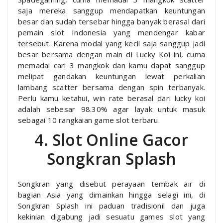
saja mereka sanggup mendapatkan keuntungan
besar dan sudah tersebar hingga banyak berasal dari
pemain slot Indonesia yang mendengar kabar
tersebut. Karena modal yang kecil saja sanggup jadi
besar bersama dengan main di Lucky Koi ini, cuma
memadai cari 3 mangkok dan kamu dapat sanggup
melipat gandakan keuntungan lewat perkalian
lambang scatter bersama dengan spin terbanyak.
Perlu kamu ketahui, win rate berasal dari lucky koi
adalah sebesar 98.30% agar layak untuk masuk
sebagai 10 rangkaian game slot terbaru.
4. Slot Online Gacor
Songkran Splash
Songkran yang disebut perayaan tembak air di
bagian Asia yang dimainkan hingga selagi ini, di
Songkran Splash ini paduan tradisionil dan juga
kekinian digabung jadi sesuatu games slot yang