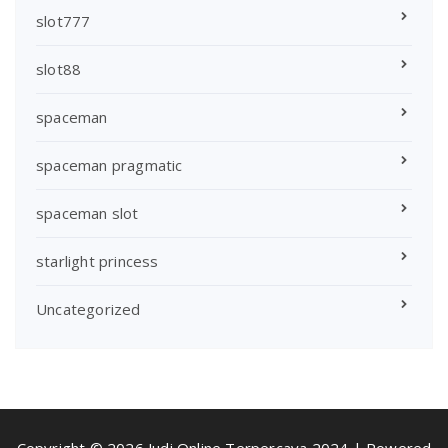
slot777
slot88
spaceman
spaceman pragmatic
spaceman slot
starlight princess
Uncategorized
Copyright © 2026 Judi Online Terpercaya 2024 | Powered