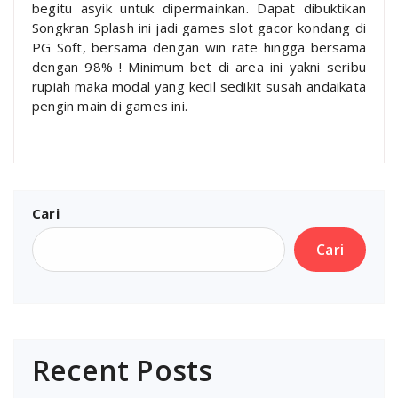
begitu asyik untuk dipermainkan. Dapat dibuktikan
Songkran Splash ini jadi games slot gacor kondang di
PG Soft, bersama dengan win rate hingga bersama
dengan 98% ! Minimum bet di area ini yakni seribu
rupiah maka modal yang kecil sedikit susah andaikata
pengin main di games ini.
Cari
Cari
Recent Posts