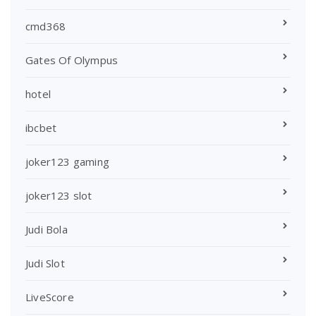
cmd368
Gates Of Olympus
hotel
ibcbet
joker123 gaming
joker123 slot
Judi Bola
Judi Slot
LiveScore