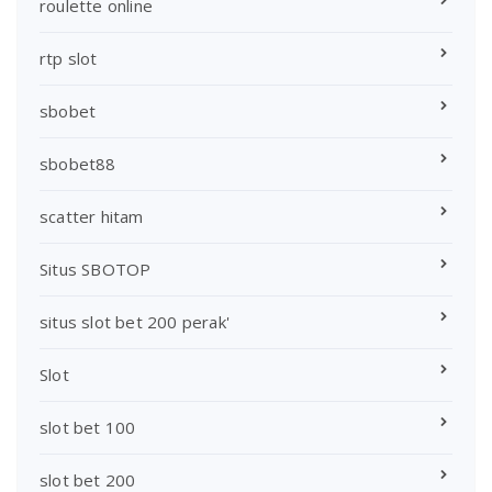
roulette online
rtp slot
sbobet
sbobet88
scatter hitam
Situs SBOTOP
situs slot bet 200 perak'
Slot
slot bet 100
slot bet 200