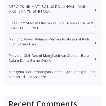
DEPO 5K NIKMATI BONUS ROLLINGAN, MAIN
MAKIN UNTUNG BERKALI
SLOT777: SEMUA ORANG BISA MENANG DENGAN
STRATEGI TEPAT
Mahjong Ways: Rahasia Pemain Profesional Raih
Cuan Setiap Hari
Provider Slot Resmi Menghadirkan Standar Baru
Dalam Dunia Game Online
Mengenal Perkembangan Game Digital dengan Fitur
Menarik di Era Modern
Recent Comments