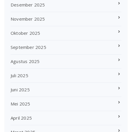
Desember 2025
November 2025
Oktober 2025
September 2025
Agustus 2025
Juli 2025
Juni 2025
Mei 2025
April 2025
Maret 2025