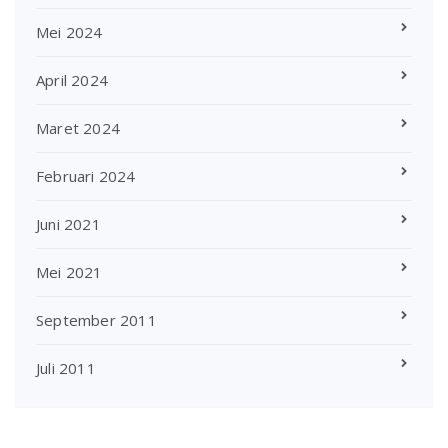
Mei 2024
April 2024
Maret 2024
Februari 2024
Juni 2021
Mei 2021
September 2011
Juli 2011