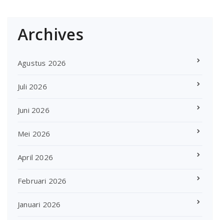
Archives
Agustus 2026
Juli 2026
Juni 2026
Mei 2026
April 2026
Februari 2026
Januari 2026