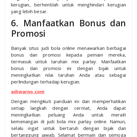
kerugian, berhentilah untuk menghindari kerugian
yang lebih besar.
6. Manfaatkan Bonus dan
Promosi
Banyak situs judi bola online menawarkan berbagai
bonus dan promosi kepada pemain mereka,
termasuk untuk taruhan mix parlay. Manfaatkan
bonus dan promosi ini dengan bijak untuk
meningkatkan nilai taruhan Anda atau sebagai
perlindungan terhadap kerugian.
adiwarno.com
Dengan mengikuti panduan ini dan memperhatikan
setiap langkah dengan cermat, Anda dapat
meningkatkan peluang Anda untuk meraih
kemenangan di judi bola mix parlay online. Namun,
selalu ingat untuk bertaruh dengan bijak dan
bertanggung jawab. Selamat bermain dan semoga