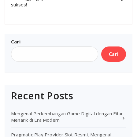
sukses!
Cari
Cari
Recent Posts
Mengenal Perkembangan Game Digital dengan Fitur
Menarik di Era Modern
Pragmatic Play Provider Slot Resmi, Mengenal