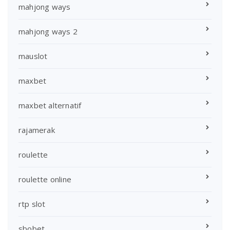
mahjong ways
mahjong ways 2
mauslot
maxbet
maxbet alternatif
rajamerak
roulette
roulette online
rtp slot
sbobet