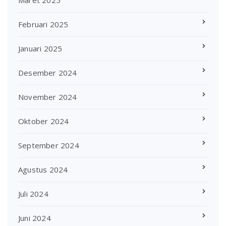
Februari 2025
Januari 2025
Desember 2024
November 2024
Oktober 2024
September 2024
Agustus 2024
Juli 2024
Juni 2024