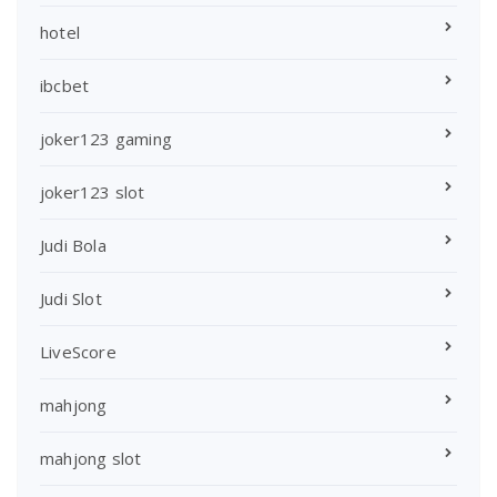
hotel
ibcbet
joker123 gaming
joker123 slot
Judi Bola
Judi Slot
LiveScore
mahjong
mahjong slot