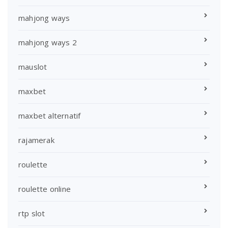
mahjong ways
mahjong ways 2
mauslot
maxbet
maxbet alternatif
rajamerak
roulette
roulette online
rtp slot