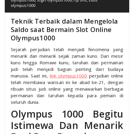
olympus1000
Teknik Terbaik dalam Mengelola
Saldo saat Bermain Slot Online
Olympus1000
Sejarah perjudian telah menjadi fenomena yang
menarik dan menarik sejak zaman kuno. Dari mesir
kuno hingga Romawi kuno, taruhan dan permainan
judi telah menjadi bagian penting dari budaya
manusia. Saat ini,
link olympus1000
perjudian online
telah membawa warisan ini ke abad ke-21, dengan
ribuan situs judi online yang menawarkan berbagai
permainan dan taruhan kepada para pemain di
seluruh dunia.
Olympus 1000 Begitu
Istimewa Dan Menarik