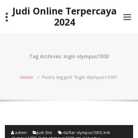
Skip
Judi Online Terpercaya
to
content
2024
Tag Archives: login olympus1000
Home
/
Posts tagged "login olympus1000"
admin
Judi Slot
daftar olympus1000
,
link
olympus1000
,
login olympus1000
,
rtp slot
,
situs