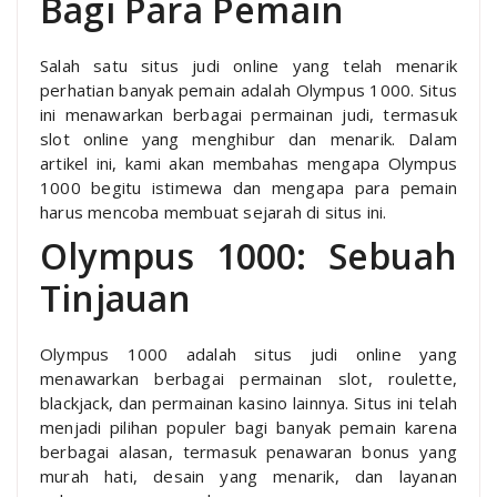
Bagi Para Pemain
Salah satu situs judi online yang telah menarik
perhatian banyak pemain adalah Olympus 1000. Situs
ini menawarkan berbagai permainan judi, termasuk
slot online yang menghibur dan menarik. Dalam
artikel ini, kami akan membahas mengapa Olympus
1000 begitu istimewa dan mengapa para pemain
harus mencoba membuat sejarah di situs ini.
Olympus 1000: Sebuah
Tinjauan
Olympus 1000 adalah situs judi online yang
menawarkan berbagai permainan slot, roulette,
blackjack, dan permainan kasino lainnya. Situs ini telah
menjadi pilihan populer bagi banyak pemain karena
berbagai alasan, termasuk penawaran bonus yang
murah hati, desain yang menarik, dan layanan