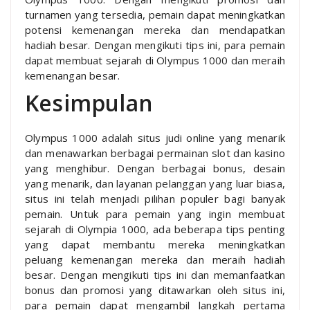
turnamen yang tersedia, pemain dapat meningkatkan
potensi kemenangan mereka dan mendapatkan
hadiah besar. Dengan mengikuti tips ini, para pemain
dapat membuat sejarah di Olympus 1000 dan meraih
kemenangan besar.
Kesimpulan
Olympus 1000 adalah situs judi online yang menarik
dan menawarkan berbagai permainan slot dan kasino
yang menghibur. Dengan berbagai bonus, desain
yang menarik, dan layanan pelanggan yang luar biasa,
situs ini telah menjadi pilihan populer bagi banyak
pemain. Untuk para pemain yang ingin membuat
sejarah di Olympia 1000, ada beberapa tips penting
yang dapat membantu mereka meningkatkan
peluang kemenangan mereka dan meraih hadiah
besar. Dengan mengikuti tips ini dan memanfaatkan
bonus dan promosi yang ditawarkan oleh situs ini,
para pemain dapat mengambil langkah pertama