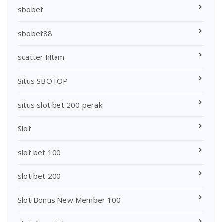
sbobet
sbobet88
scatter hitam
Situs SBOTOP
situs slot bet 200 perak'
Slot
slot bet 100
slot bet 200
Slot Bonus New Member 100