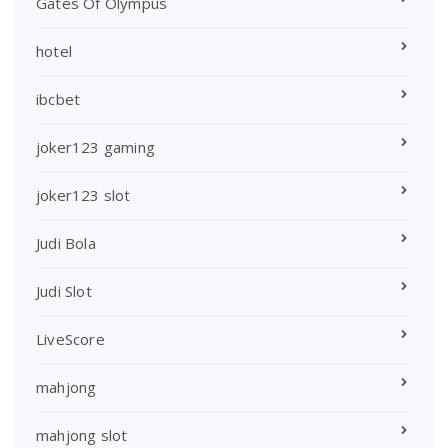
Gates Of Olympus
hotel
ibcbet
joker123 gaming
joker123 slot
Judi Bola
Judi Slot
LiveScore
mahjong
mahjong slot