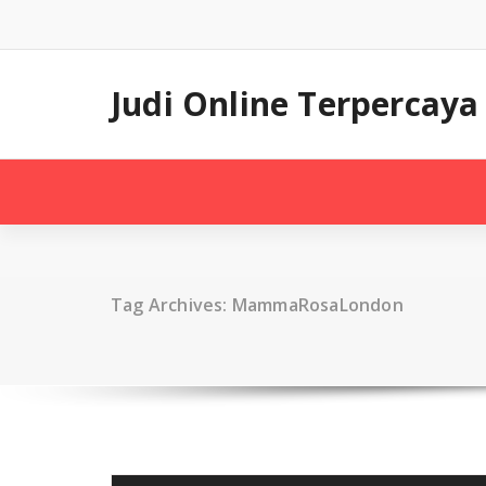
Skip
to
content
Judi Online Terpercaya
Tag Archives: MammaRosaLondon