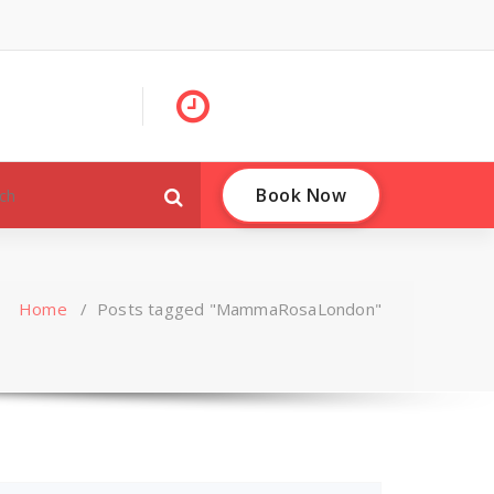
Book Now
Home
/
Posts tagged "MammaRosaLondon"