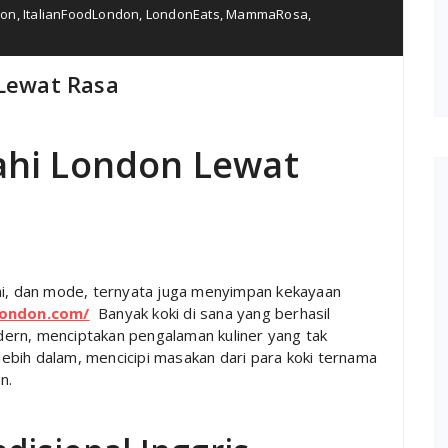
don
,
ItalianFoodLondon
,
LondonEats
,
MammaRosa
,
 Lewat Rasa
jahi London Lewat
eni, dan mode, ternyata juga menyimpan kekayaan
ondon.com/
Banyak koki di sana yang berhasil
ern, menciptakan pengalaman kuliner yang tak
 lebih dalam, mencicipi masakan dari para koki ternama
n.