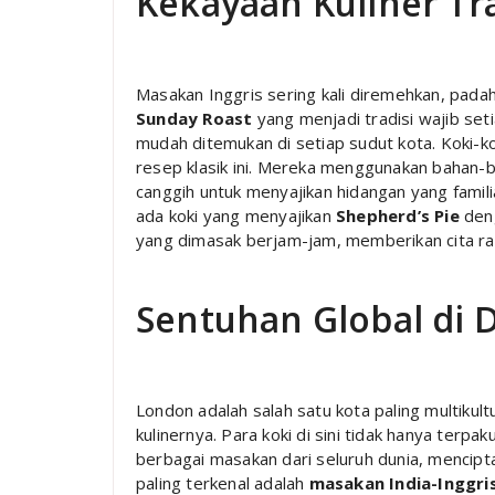
Kekayaan Kuliner Tra
Masakan Inggris sering kali diremehkan, pada
Sunday Roast
yang menjadi tradisi wajib set
mudah ditemukan di setiap sudut kota. Koki-k
resep klasik ini. Mereka menggunakan bahan-b
canggih untuk menyajikan hidangan yang famili
ada koki yang menyajikan
Shepherd’s Pie
deng
yang dimasak berjam-jam, memberikan cita ras
Sentuhan Global di
London adalah salah satu kota paling multikultu
kulinernya. Para koki di sini tidak hanya terpa
berbagai masakan dari seluruh dunia, mencipt
paling terkenal adalah
masakan India-Inggri